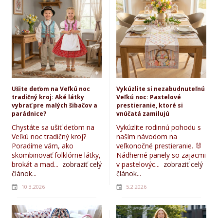
Ušite deťom na Veľkú noc
Vykúzlite si nezabudnuteľnú
tradičný kroj: Aké látky
Veľkú noc: Pastelové
vybrať pre malých šibačov a
prestieranie, ktoré si
parádnice?
vnúčatá zamilujú
Chystáte sa ušiť deťom na
Vykúzlite rodinnú pohodu s
Veľkú noc tradičný kroj?
naším návodom na
Poradíme vám, ako
veľkonočné prestieranie. 🐰
skombinovať folklórne látky,
Nádherné panely so zajacmi
brokát a mad...
zobraziť celý
v pastelovýc...
zobraziť celý
článok...
článok...
10.3.2026
5.2.2026