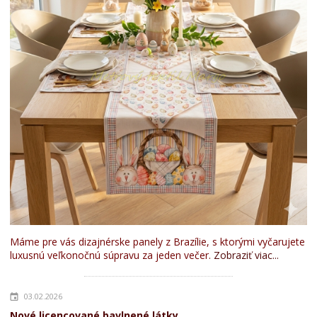
Máme pre vás dizajnérske panely z Brazílie, s ktorými vyčarujete
luxusnú veľkonočnú súpravu za jeden večer.
Zobraziť viac...
03.02.2026
Nové licencované bavlnené látky