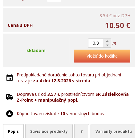
8.54 €
bez DPH
10.50 €
Cena s DPH
m
skladom
Vložiť do košíka
Predpokladané doručenie tohto tovaru pri objednaní
teraz je
za 4 dni
12.8.2026
v
streda
Doprava už od
3.57 €
prostredníctvom
SR Zásielkovňa
Z-Point + manipulačný popl.
Kúpou tovaru získate
10
vernostných bodov.
Popis
Súvisiace produkty
?
Varianty produktu