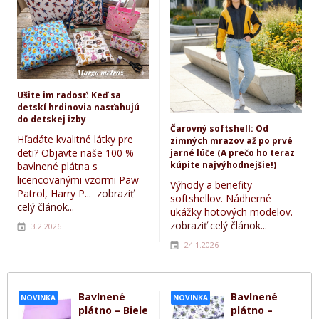
Ušite im radosť: Keď sa
detskí hrdinovia nasťahujú
do detskej izby
Čarovný softshell: Od
Hľadáte kvalitné látky pre
zimných mrazov až po prvé
deti? Objavte naše 100 %
jarné lúče (A prečo ho teraz
kúpite najvýhodnejšie!)
bavlnené plátna s
licencovanými vzormi Paw
Výhody a benefity
Patrol, Harry P...
zobraziť
softshellov. Nádherné
celý článok...
ukážky hotových modelov.
zobraziť celý článok...
3.2.2026
24.1.2026
Bavlnené
Bavlnené
NOVINKA
NOVINKA
plátno – Biele
plátno –