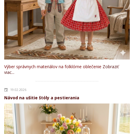
Výber správnych materiálov na folklórne oblečenie
Zobraziť
viac...
19.02.2026
Návod na ušitie štóly a pestierania