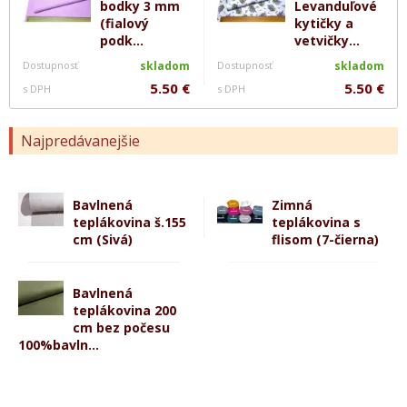
bodky 3 mm
Levanduľové
(fialový
kytičky a
podk...
vetvičky...
Dostupnosť
skladom
Dostupnosť
skladom
5.50 €
5.50 €
s DPH
s DPH
Najpredávanejšie
Bavlnená
Zimná
teplákovina š.155
teplákovina s
cm (Sivá)
flisom (7-čierna)
Bavlnená
teplákovina 200
cm bez počesu
100%bavln...