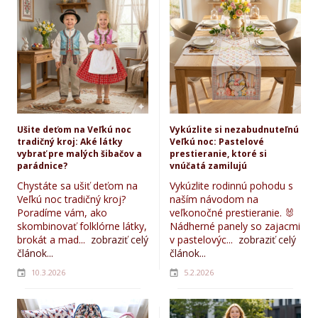
Ušite deťom na Veľkú noc
Vykúzlite si nezabudnuteľnú
tradičný kroj: Aké látky
Veľkú noc: Pastelové
vybrať pre malých šibačov a
prestieranie, ktoré si
parádnice?
vnúčatá zamilujú
Chystáte sa ušiť deťom na
Vykúzlite rodinnú pohodu s
Veľkú noc tradičný kroj?
naším návodom na
Poradíme vám, ako
veľkonočné prestieranie. 🐰
skombinovať folklórne látky,
Nádherné panely so zajacmi
brokát a mad...
zobraziť celý
v pastelovýc...
zobraziť celý
článok...
článok...
10.3.2026
5.2.2026