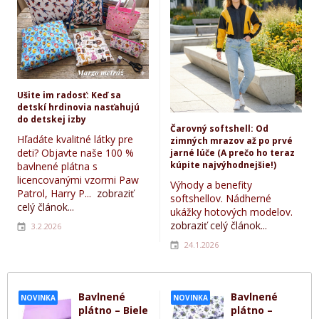
Ušite im radosť: Keď sa
detskí hrdinovia nasťahujú
do detskej izby
Čarovný softshell: Od
Hľadáte kvalitné látky pre
zimných mrazov až po prvé
deti? Objavte naše 100 %
jarné lúče (A prečo ho teraz
kúpite najvýhodnejšie!)
bavlnené plátna s
licencovanými vzormi Paw
Výhody a benefity
Patrol, Harry P...
zobraziť
softshellov. Nádherné
celý článok...
ukážky hotových modelov.
zobraziť celý článok...
3.2.2026
24.1.2026
Bavlnené
Bavlnené
NOVINKA
NOVINKA
plátno – Biele
plátno –