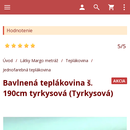
Hodnotenie
5
/
5
Úvod
/
Látky Margo metráž
/
Teplákovina
/
Jednofarebná teplákovina
Bavlnená teplákovina š.
AKCIA
190cm tyrkysová (Tyrkysová)