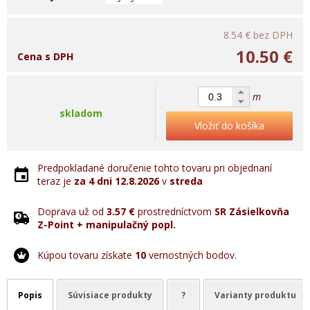
8.54 €
bez DPH
10.50 €
Cena s DPH
m
skladom
Vložiť do košíka
Predpokladané doručenie tohto tovaru pri objednaní
teraz je
za 4 dni
12.8.2026
v
streda
Doprava už od
3.57 €
prostredníctvom
SR Zásielkovňa
Z-Point + manipulačný popl.
Kúpou tovaru získate
10
vernostných bodov.
Popis
Súvisiace produkty
?
Varianty produktu