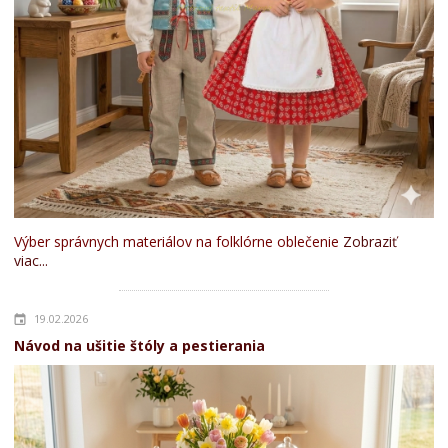
Výber správnych materiálov na folklórne oblečenie
Zobraziť
viac...
19.02.2026
Návod na ušitie štóly a pestierania