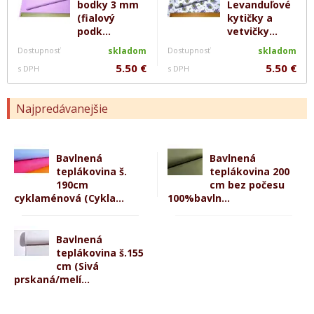
bodky 3 mm
Levanduľové
(fialový
kytičky a
podk...
vetvičky...
Dostupnosť
skladom
Dostupnosť
skladom
5.50 €
5.50 €
s DPH
s DPH
Najpredávanejšie
Bavlnená
Bavlnená
teplákovina š.
teplákovina 200
190cm
cm bez počesu
cyklaménová (Cykla...
100%bavln...
Bavlnená
teplákovina š.155
cm (Sivá
prskaná/melí...