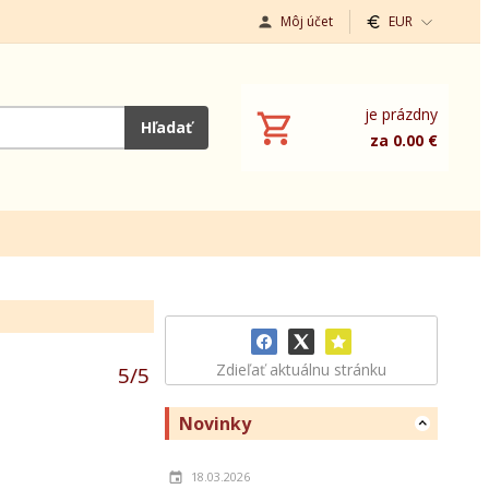
Môj účet
EUR
je prázdny
Hľadať
za 0.00 €
Zdieľať aktuálnu stránku
5
/
5
Novinky
18.03.2026