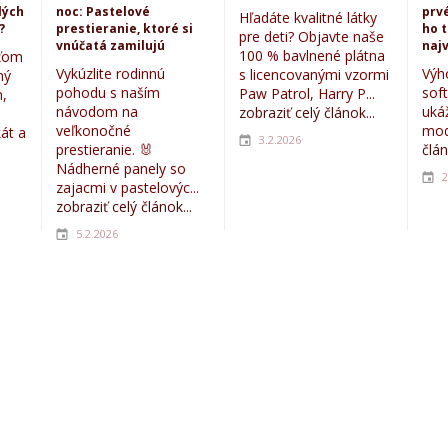
lých
noc: Pastelové
prvé
Hľadáte kvalitné látky
?
prestieranie, ktoré si
ho 
pre deti? Objavte naše
vnúčatá zamilujú
najv
100 % bavlnené plátna
eťom
Vykúzlite rodinnú
Výh
s licencovanými vzormi
ný
pohodu s naším
sof
Paw Patrol, Harry P...
,
návodom na
uká
zobraziť celý článok...
veľkonočné
mod
kát a
3.2.2026
prestieranie. 🐰
člán
Nádherné panely so
2
zajacmi v pastelovýc...
zobraziť celý článok...
5.2.2026