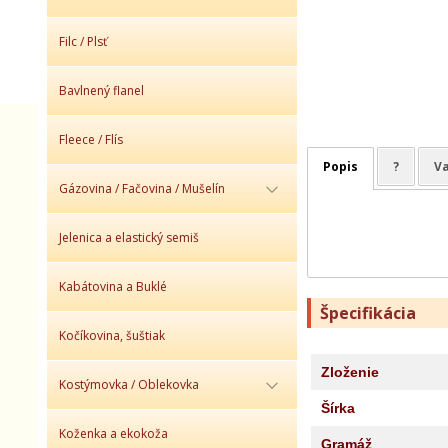
Filc / Plsť
Bavlnený flanel
Fleece / Flís
Popis
?
Va
Gázovina / Fačovina / Mušelín
Jelenica a elastický semiš
Kabátovina a Buklé
Špecifikácia
Kočíkovina, šuštiak
Zloženie
Kostýmovka / Oblekovka
Šírka
Koženka a ekokoža
Gramáž