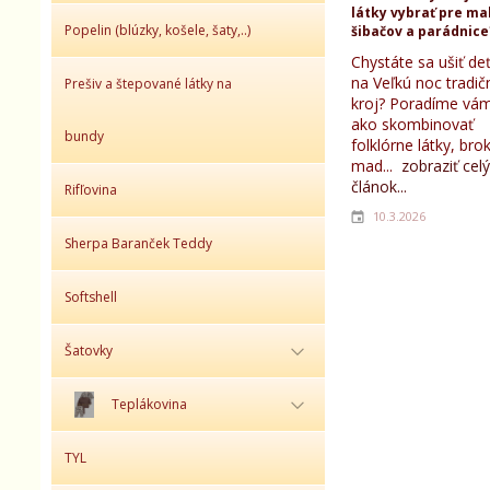
látky vybrať pre ma
Popelin (blúzky, košele, šaty,..)
šibačov a parádnice
Chystáte sa ušiť d
na Veľkú noc tradič
Prešiv a štepované látky na
kroj? Poradíme vám
ako skombinovať
bundy
folklórne látky, bro
mad...
zobraziť celý
článok...
Rifľovina
10.3.2026
Sherpa Baranček Teddy
Softshell
Šatovky
Teplákovina
TYL