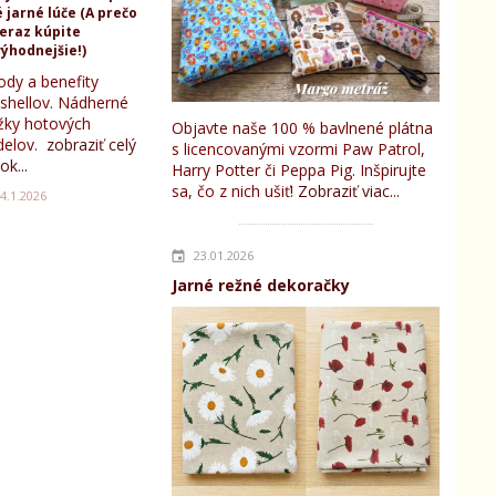
 jarné lúče (A prečo
teraz kúpite
ýhodnejšie!)
ody a benefity
tshellov. Nádherné
žky hotových
Objavte naše 100 % bavlnené plátna
elov.
zobraziť celý
s licencovanými vzormi Paw Patrol,
ok...
Harry Potter či Peppa Pig. Inšpirujte
sa, čo z nich ušiť!
Zobraziť viac...
4.1.2026
23.01.2026
Jarné režné dekoračky