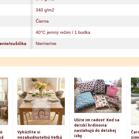
340 g/m2
Čierna
40°C jemný režim / 1 bodka
lenie/sušička
Nie/nie/nie
Ušite im radosť: Keď sa
detskí hrdinovia
nasťahujú do detskej
kú
Vykúzlite si
Čar
izby
ké
nezabudnuteľnú Veľkú
zim