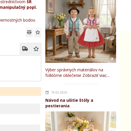
stredníctvom
SR
manipulačný popl.
ernostných bodov.
Výber správnych materiálov na
folklórne oblečenie
Zobraziť viac...
19.02.2026
Návod na ušitie štóly a
pestierania