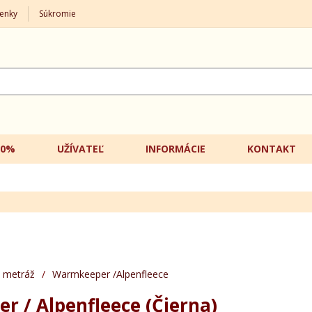
enky
Súkromie
20%
UŽÍVATEĽ
INFORMÁCIE
KONTAKT
 metráž
/
Warmkeeper /Alpenfleece
 / Alpenfleece (Čierna)