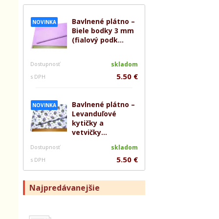
Bavlnené plátno –
NOVINKA
Biele bodky 3 mm
(fialový podk...
Dostupnosť
skladom
5.50 €
s DPH
Bavlnené plátno –
NOVINKA
Levanduľové
kytičky a
vetvičky...
Dostupnosť
skladom
5.50 €
s DPH
Najpredávanejšie