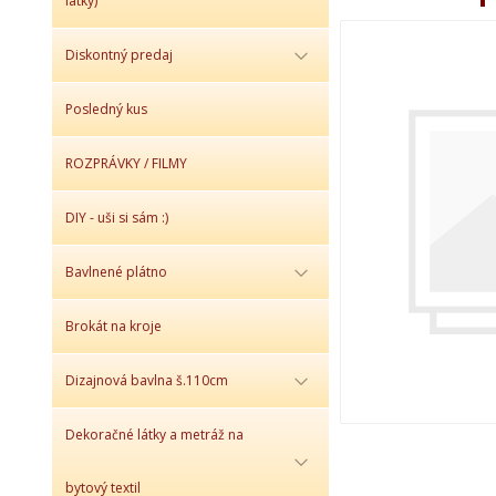
látky)
Diskontný predaj
Posledný kus
ROZPRÁVKY / FILMY
DIY - uši si sám :)
Bavlnené plátno
Brokát na kroje
Dizajnová bavlna š.110cm
Dekoračné látky a metráž na
bytový textil