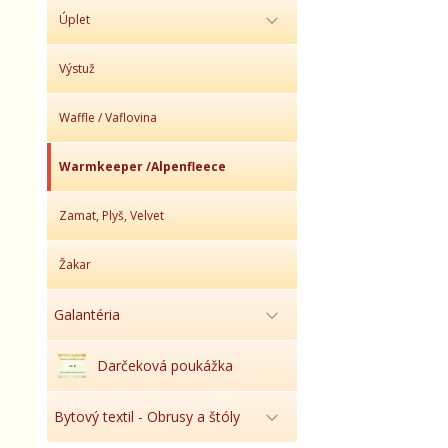
Úplet
Výstuž
Waffle / Vaflovina
Warmkeeper /Alpenfleece
Zamat, Plyš, Velvet
Žakar
Galantéria
Darčeková poukážka
Bytový textil - Obrusy a štóly