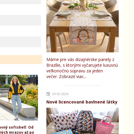
Máme pre vás dizajnérske panely z
Brazílie, s ktorými vyčarujete luxusnú
veľkonočnú súpravu za jeden
večer.
Zobraziť viac...
03.02.2026
Nové licencované bavlnené látky
ovný softshell: Od
ných mrazov až po