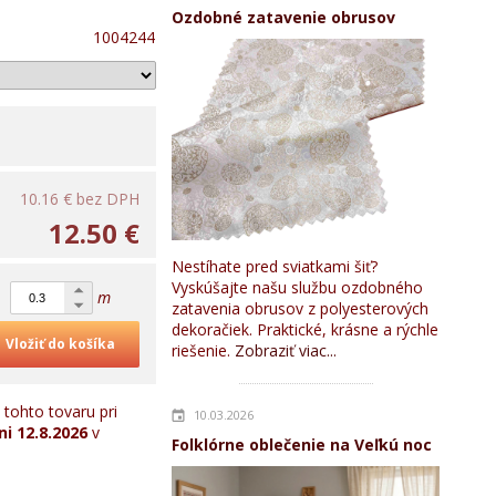
Ozdobné zatavenie obrusov
1004244
10.16 €
bez DPH
12.50 €
Nestíhate pred sviatkami šiť?
Vyskúšajte našu službu ozdobného
m
zatavenia obrusov z polyesterových
dekoračiek. Praktické, krásne a rýchle
Vložiť do košíka
riešenie.
Zobraziť viac...
tohto tovaru pri
10.03.2026
ni
12.8.2026
v
Folklórne oblečenie na Veľkú noc