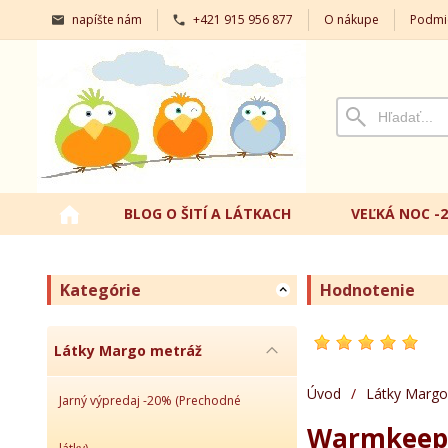
napíšte nám
+421 915 956 877
O nákupe
Podmi
BLOG O ŠITÍ A LÁTKACH
VEĽKÁ NOC -
Kategórie
Hodnotenie
Látky Margo metráž
Úvod
/
Látky Margo
Jarný výpredaj -20% (Prechodné
Warmkeeper