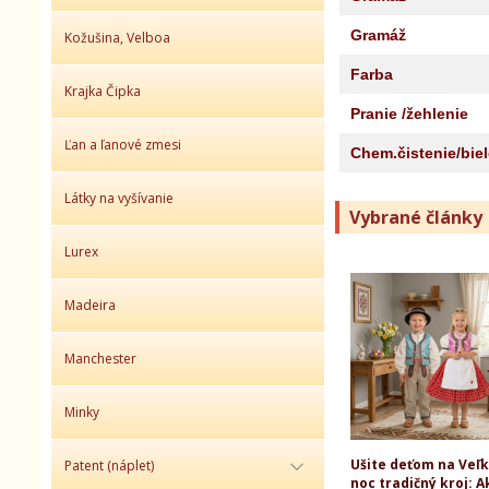
Gramáž
Kožušina, Velboa
Farba
Krajka Čipka
Pranie /žehlenie
Ľan a ľanové zmesi
Chem.čistenie/bie
Látky na vyšívanie
Vybrané články
Lurex
Madeira
Manchester
Minky
Ušite deťom na Veľ
Patent (náplet)
noc tradičný kroj: A