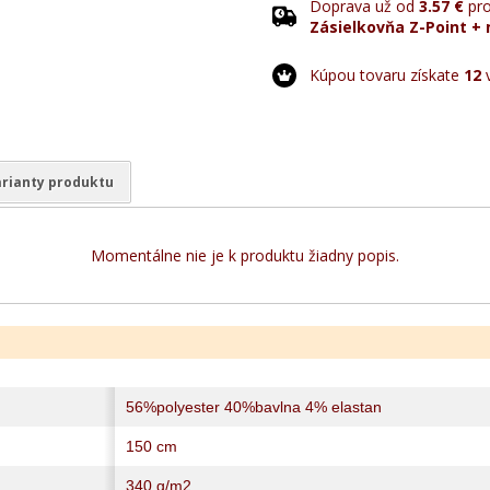
Doprava už od
3.57 €
pro
Zásielkovňa Z-Point + 
Kúpou tovaru získate
12
v
rianty produktu
Momentálne nie je k produktu žiadny popis.
56%polyester 40%bavlna 4% elastan
150 cm
340 g/m2