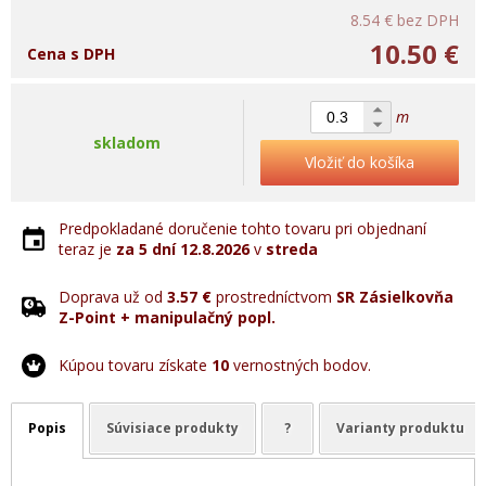
8.54 €
bez DPH
10.50 €
Cena s DPH
m
skladom
Vložiť do košíka
Predpokladané doručenie tohto tovaru pri objednaní
teraz je
za 5 dní
12.8.2026
v
streda
Doprava už od
3.57 €
prostredníctvom
SR Zásielkovňa
Z-Point + manipulačný popl.
Kúpou tovaru získate
10
vernostných bodov.
Popis
Súvisiace produkty
?
Varianty produktu