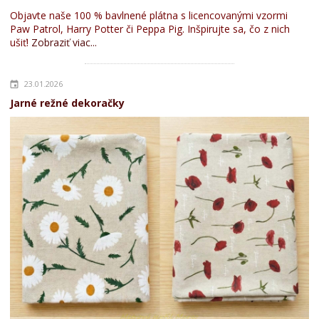
Objavte naše 100 % bavlnené plátna s licencovanými vzormi
Paw Patrol, Harry Potter či Peppa Pig. Inšpirujte sa, čo z nich
ušiť!
Zobraziť viac...
23.01.2026
Jarné režné dekoračky