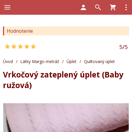
Hodnotenie
5
/
5
Úvod
/
Látky Margo metráž
/
Úplet
/
Quiltovaný úplet
Vrkočový zateplený úplet (Baby
ružová)