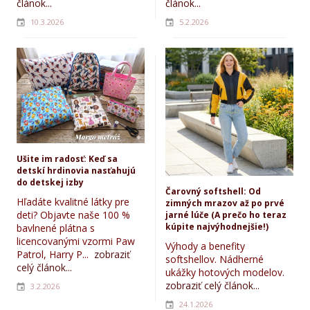
článok...
článok...
10.3.2026
5.2.2026
Ušite im radosť: Keď sa
detskí hrdinovia nasťahujú
do detskej izby
Čarovný softshell: Od
Hľadáte kvalitné látky pre
zimných mrazov až po prvé
deti? Objavte naše 100 %
jarné lúče (A prečo ho teraz
kúpite najvýhodnejšie!)
bavlnené plátna s
licencovanými vzormi Paw
Výhody a benefity
Patrol, Harry P...
zobraziť
softshellov. Nádherné
celý článok...
ukážky hotových modelov.
zobraziť celý článok...
3.2.2026
24.1.2026