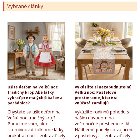
Vybrané články
Ušite deťom na Veľkú noc
Vykúzlite si nezabudnuteľnú
tradičný kroj: Aké látky
Veľkú noc: Pastelové
vybrať pre malých šibačov a
prestieranie, ktoré si
parádnice?
vnúčatá zamilujú
Chystáte sa ušiť deťom na
Vykúzlite rodinnú pohodu s
Veľkú noc tradičný kroj?
naším návodom na
Poradíme vám, ako
veľkonočné prestieranie. 🐰
skombinovať folklórne látky,
Nádherné panely so zajacmi
brokát a mad...
zobraziť celý
v pastelovýc...
zobraziť celý