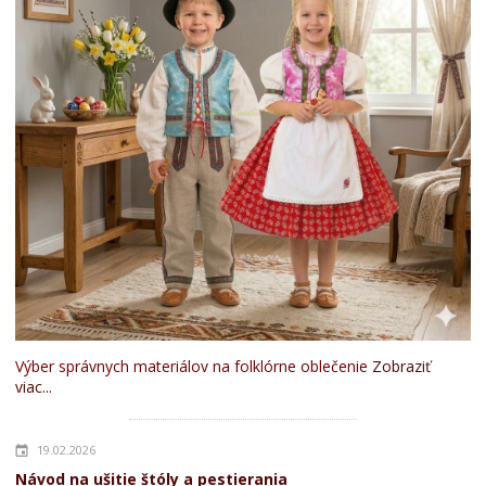
Výber správnych materiálov na folklórne oblečenie
Zobraziť
viac...
19.02.2026
Návod na ušitie štóly a pestierania