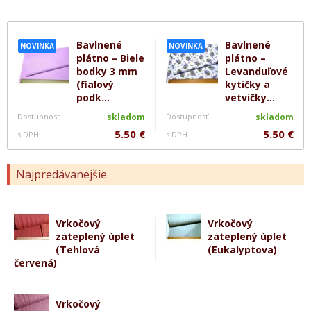
Bavlnené
Bavlnené
NOVINKA
NOVINKA
plátno – Biele
plátno –
bodky 3 mm
Levanduľové
(fialový
kytičky a
podk...
vetvičky...
Dostupnosť
skladom
Dostupnosť
skladom
5.50 €
5.50 €
s DPH
s DPH
Najpredávanejšie
Vrkočový
Vrkočový
zateplený úplet
zateplený úplet
(Tehlová
(Eukalyptova)
červená)
Vrkočový