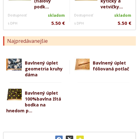
(fialový
kytičky a
podk...
vetvičky...
Dostupnosť
skladom
Dostupnosť
skladom
5.50 €
5.50 €
s DPH
s DPH
Najpredávanejšie
Bavlnený úplet
Bavlnený úplet
geometria kruhy
fóliovaná potlač
dáma
Bavlnený úplet
100%bavlna žltá
bodka na
hnedom p...