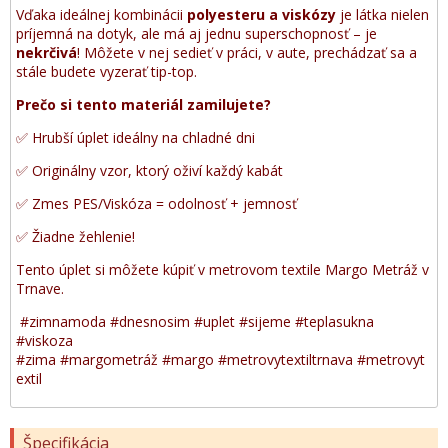
Vďaka ideálnej kombinácii
polyesteru a viskózy
je látka nielen
príjemná na dotyk, ale má aj jednu superschopnosť – je
nekrčivá
! Môžete v nej sedieť v práci, v aute, prechádzať sa a
stále budete vyzerať tip-top.
Prečo si tento materiál zamilujete?
✅ Hrubší úplet ideálny na chladné dni
✅ Originálny vzor, ktorý oživí každý kabát
✅ Zmes PES/Viskóza = odolnosť + jemnosť
✅ Žiadne žehlenie!
Tento úplet si môžete kúpiť v metrovom textile Margo Metráž v
Trnave.
#zimnamoda #dnesnosim #uplet #sijeme #teplasukna
#viskoza
#zima #margometráž #margo #metrovytextiltrnava #metrovyt
extil
Špecifikácia