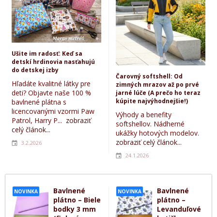
Ušite im radosť: Keď sa
detskí hrdinovia nasťahujú
do detskej izby
Čarovný softshell: Od
Hľadáte kvalitné látky pre
zimných mrazov až po prvé
deti? Objavte naše 100 %
jarné lúče (A prečo ho teraz
kúpite najvýhodnejšie!)
bavlnené plátna s
licencovanými vzormi Paw
Výhody a benefity
Patrol, Harry P...
zobraziť
softshellov. Nádherné
celý článok...
ukážky hotových modelov.
zobraziť celý článok...
3.2.2026
24.1.2026
Bavlnené
Bavlnené
NOVINKA
NOVINKA
plátno – Biele
plátno –
bodky 3 mm
Levanduľové