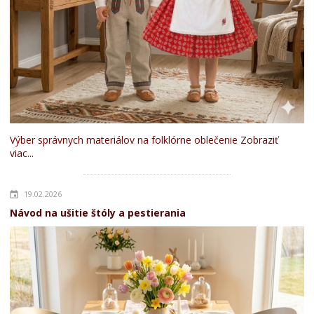
Výber správnych materiálov na folklórne oblečenie
Zobraziť
viac...
19.02.2026
Návod na ušitie štóly a pestierania