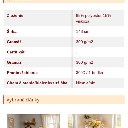
Zloženie
85% polyester 15%
viskóza
Šírka
148 cm
Gramáž
300 g/m2
Certifikát
.
Gramáž
300 g/m2
Pranie /žehlenie
30°C / 1 bodka
Chem.čistenie/bielenie/sušička
Nie/nie/nie
Vybrané články