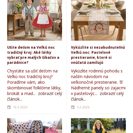
Ušite deťom na Veľkú noc
Vykúzlite si nezabudnuteľnú
tradičný kroj: Aké látky
Veľkú noc: Pastelové
vybrať pre malých šibačov a
prestieranie, ktoré si
parádnice?
vnúčatá zamilujú
Chystáte sa ušiť deťom na
Vykúzlite rodinnú pohodu s
Veľkú noc tradičný kroj?
naším návodom na
Poradíme vám, ako
veľkonočné prestieranie. 🐰
skombinovať folklórne látky,
Nádherné panely so zajacmi
brokát a mad...
zobraziť celý
v pastelovýc...
zobraziť celý
článok...
článok...
10.3.2026
5.2.2026