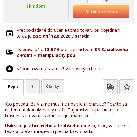
skladom
Vložiť do košíka
Predpokladané doručenie tohto tovaru pri objednaní
teraz je
za 5 dní
12.8.2026
v
streda
Doprava už od
3.57 €
prostredníctvom
SR Zásielkovňa
Z-Point + manipulačný popl.
Kúpou tovaru získate
13
vernostných bodov.
Popis
?
Články
Kto povedal, že v zime musíme nosiť len nohavice? Pozrite sa
na tento dokonalý zimný outfit! Tajomstvo úspechu tejto
krásnej vzorovanej sukne je v jej materiáli.
Ušili sme ju z
hrejivého a hrubšieho úpletu
, ktorý vás udrží v
teple aj počas mrazivých prechádzok v parku.