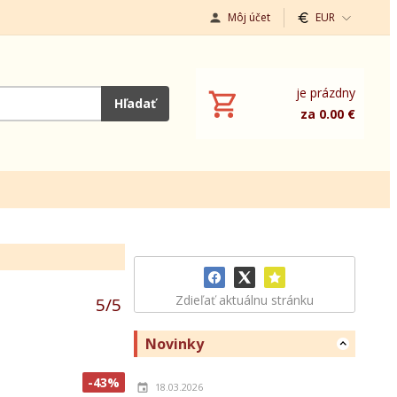
Môj účet
EUR
je prázdny
Hľadať
za 0.00 €
Zdieľať aktuálnu stránku
5
/
5
Novinky
-43%
18.03.2026