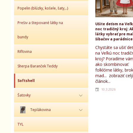
Popelin (blúzky, košele, šaty,..)
Prešiv a štepované látky na
Ušite deťom na Veľ
noc tradičný kroj: A
látky vybrať pre ma
bundy
šibačov a parádnice
Chystáte sa ušiť d
Rifľovina
na Veľkú noc tradič
kroj? Poradíme vám
ako skombinovať
Sherpa Baranček Teddy
folklórne látky, bro
mad...
zobraziť celý
Softshell
článok...
10.3.2026
Šatovky
Teplákovina
TYL