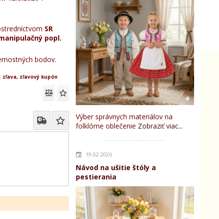
stredníctvom
SR
manipulačný popl.
rnostných bodov.
:
zľava, zľavový kupón
Výber správnych materiálov na
folklórne oblečenie
Zobraziť viac...
19.02.2026
Návod na ušitie štóly a
pestierania