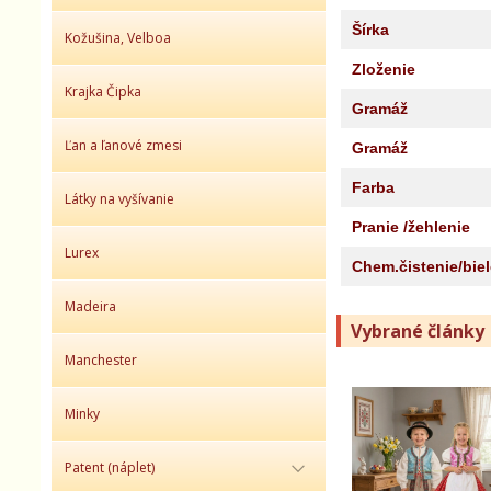
Šírka
Kožušina, Velboa
Zloženie
Krajka Čipka
Gramáž
Ľan a ľanové zmesi
Gramáž
Farba
Látky na vyšívanie
Pranie /žehlenie
Lurex
Chem.čistenie/bie
Madeira
Vybrané články
Manchester
Minky
Patent (náplet)