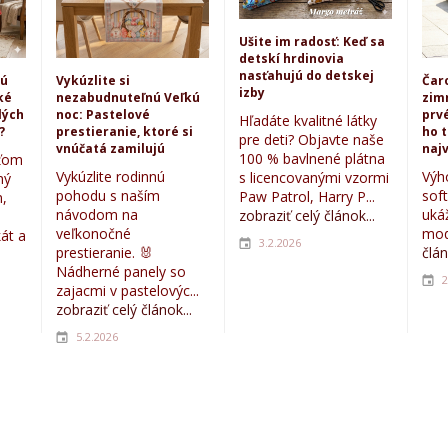
Ušite im radosť: Keď sa
detskí hrdinovia
nasťahujú do detskej
kú
Vykúzlite si
Čar
izby
ké
nezabudnuteľnú Veľkú
zim
lých
noc: Pastelové
prvé
Hľadáte kvalitné látky
?
prestieranie, ktoré si
ho 
pre deti? Objavte naše
vnúčatá zamilujú
najv
100 % bavlnené plátna
eťom
Vykúzlite rodinnú
Výh
s licencovanými vzormi
ný
pohodu s naším
sof
Paw Patrol, Harry P...
,
návodom na
uká
zobraziť celý článok...
veľkonočné
mod
kát a
3.2.2026
prestieranie. 🐰
člán
Nádherné panely so
2
zajacmi v pastelovýc...
zobraziť celý článok...
5.2.2026