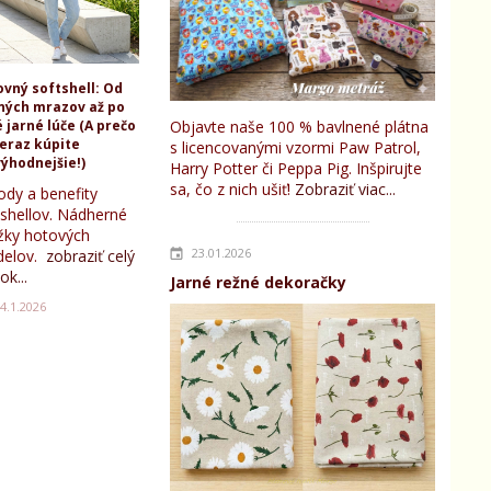
ovný softshell: Od
ných mrazov až po
 jarné lúče (A prečo
Objavte naše 100 % bavlnené plátna
teraz kúpite
s licencovanými vzormi Paw Patrol,
ýhodnejšie!)
Harry Potter či Peppa Pig. Inšpirujte
sa, čo z nich ušiť!
Zobraziť viac...
ody a benefity
tshellov. Nádherné
žky hotových
23.01.2026
elov.
zobraziť celý
ok...
Jarné režné dekoračky
4.1.2026