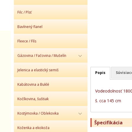
Filc / Plsť
Bavlnený flanel
Fleece / Flís
Gázovina / Fačovina / Mušelín
Jelenica a elastický semiš
Popis
Súvisiac
Kabátovina a Buklé
Vodeodolnosť 1800
Kočíkovina, šuštiak
š. cca 145 cm
Kostýmovka / Oblekovka
Špecifikácia
Koženka a ekokoža