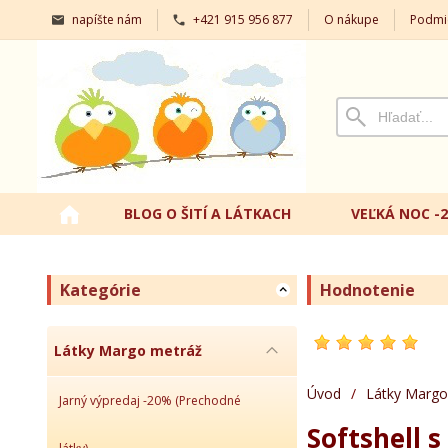
napíšte nám
+421 915 956 877
O nákupe
Podmi
BLOG O ŠITÍ A LÁTKACH
VEĽKÁ NOC -
Kategórie
Hodnotenie
Látky Margo metráž
Úvod
/
Látky Margo
Jarný výpredaj -20% (Prechodné
Softshell 