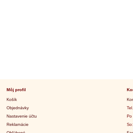
Môj profil
Ko
Košík
Kon
Objednávky
Tel
Nastavenie účtu
Po 
Reklamácie
So:
Obľúbené
Fac