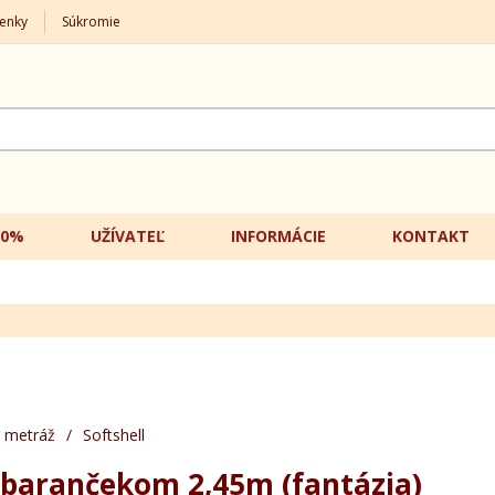
enky
Súkromie
20%
UŽÍVATEĽ
INFORMÁCIE
KONTAKT
 metráž
/
Softshell
s barančekom 2,45m (fantázia)