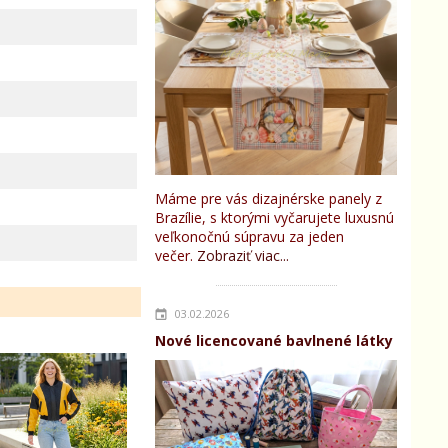
Máme pre vás dizajnérske panely z
Brazílie, s ktorými vyčarujete luxusnú
veľkonočnú súpravu za jeden
večer.
Zobraziť viac...
03.02.2026
Nové licencované bavlnené látky