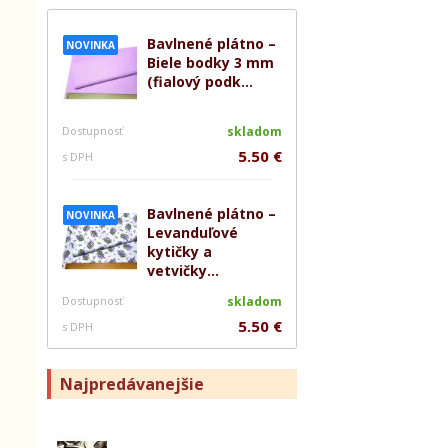
Bavlnené plátno –
NOVINKA
Biele bodky 3 mm
(fialový podk...
Dostupnosť
skladom
5.50 €
s DPH
Bavlnené plátno –
NOVINKA
Levanduľové
kytičky a
vetvičky...
Dostupnosť
skladom
5.50 €
s DPH
Najpredávanejšie