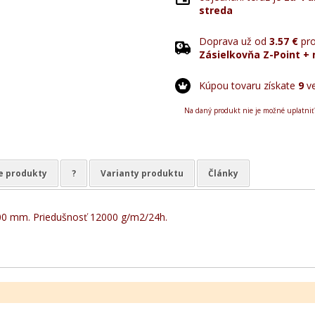
streda
Doprava už od
3.57 €
pro
Zásielkovňa Z-Point + 
Kúpou tovaru získate
9
ve
Na daný produkt nie je možné uplatniť
e produkty
?
Varianty produktu
Články
0 mm. Priedušnosť 12000 g/m2/24h.