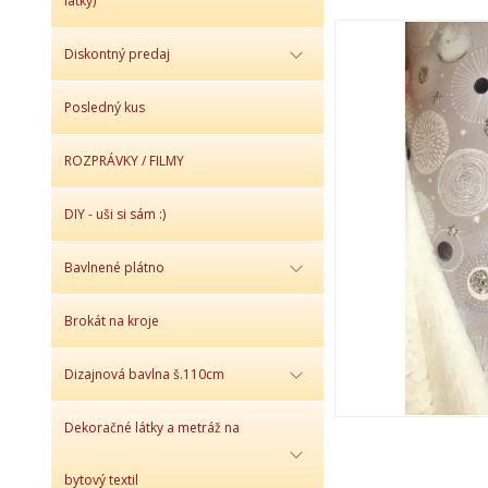
látky)
Diskontný predaj
Posledný kus
ROZPRÁVKY / FILMY
DIY - uši si sám :)
Bavlnené plátno
Brokát na kroje
Dizajnová bavlna š.110cm
Dekoračné látky a metráž na
bytový textil