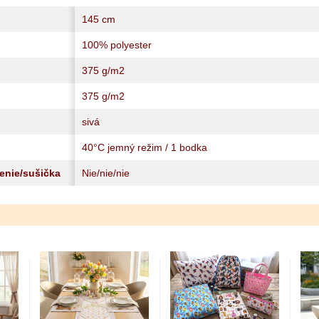
145 cm
100% polyester
375 g/m2
375 g/m2
sivá
40°C jemný režim / 1 bodka
lenie/sušička
Nie/nie/nie