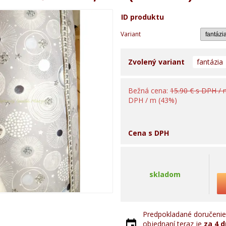
ID produktu
Variant
Zvolený variant
fantázia
Bežná cena:
15.90 € s DPH /
DPH / m (43%)
Cena s DPH
skladom
Predpokladané doručenie 
objednaní teraz je
za 4 d