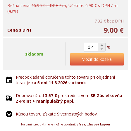
Bežná cena:
15.90 € s DPH / m
, Ušetríte: 6.90 € s DPH / m
(43%)
7.32 €
bez DPH
9.00 €
Cena s DPH
m
skladom
Vložiť do košíka
Predpokladané doručenie tohto tovaru pri objednaní
teraz je
za 5 dní
11.8.2026
v
utorok
Doprava už od
3.57 €
prostredníctvom
SR Zásielkovňa
Z-Point + manipulačný popl.
Kúpou tovaru získate
9
vernostných bodov.
Na daný produkt nie je možné uplatniť:
zľava, zľavový kupón