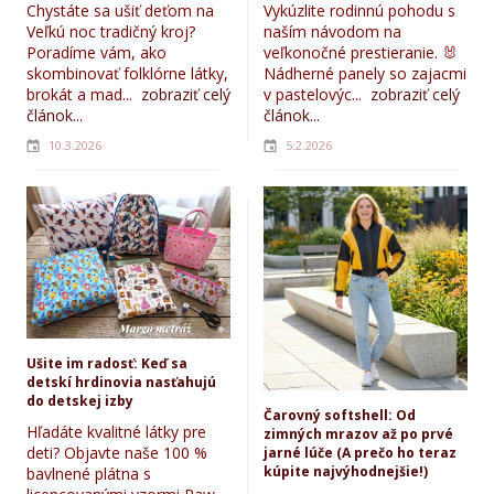
Chystáte sa ušiť deťom na
Vykúzlite rodinnú pohodu s
Veľkú noc tradičný kroj?
naším návodom na
Poradíme vám, ako
veľkonočné prestieranie. 🐰
skombinovať folklórne látky,
Nádherné panely so zajacmi
brokát a mad...
zobraziť celý
v pastelovýc...
zobraziť celý
článok...
článok...
10.3.2026
5.2.2026
Ušite im radosť: Keď sa
detskí hrdinovia nasťahujú
do detskej izby
Čarovný softshell: Od
Hľadáte kvalitné látky pre
zimných mrazov až po prvé
deti? Objavte naše 100 %
jarné lúče (A prečo ho teraz
kúpite najvýhodnejšie!)
bavlnené plátna s