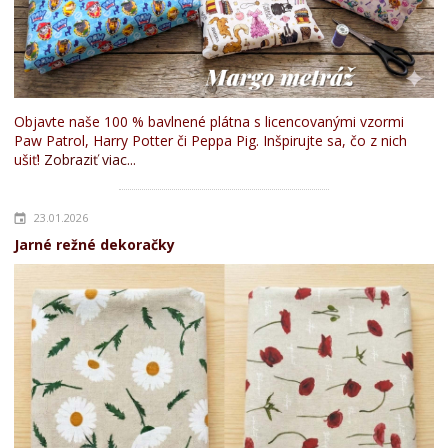
Objavte naše 100 % bavlnené plátna s licencovanými vzormi
Paw Patrol, Harry Potter či Peppa Pig. Inšpirujte sa, čo z nich
ušiť!
Zobraziť viac...
23.01.2026
Jarné režné dekoračky