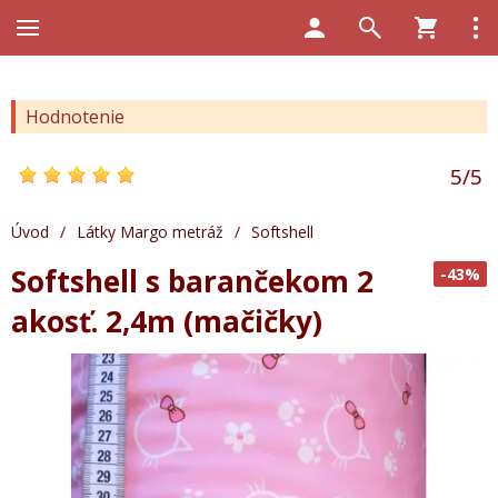
Hodnotenie
5
/
5
Úvod
/
Látky Margo metráž
/
Softshell
Softshell s barančekom 2
-43%
akosť. 2,4m (mačičky)