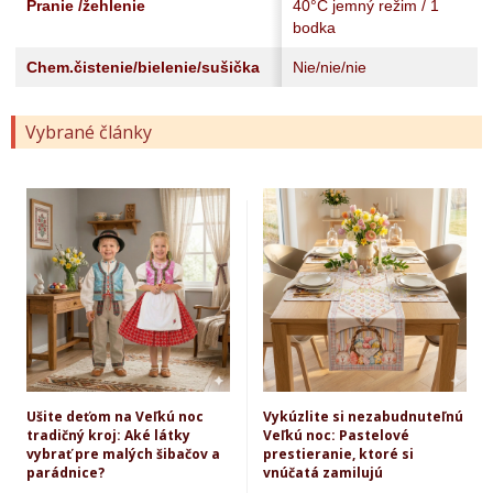
Pranie /žehlenie
40°C jemný režim / 1
bodka
Chem.čistenie/bielenie/sušička
Nie/nie/nie
Vybrané články
Ušite deťom na Veľkú noc
Vykúzlite si nezabudnuteľnú
tradičný kroj: Aké látky
Veľkú noc: Pastelové
vybrať pre malých šibačov a
prestieranie, ktoré si
parádnice?
vnúčatá zamilujú