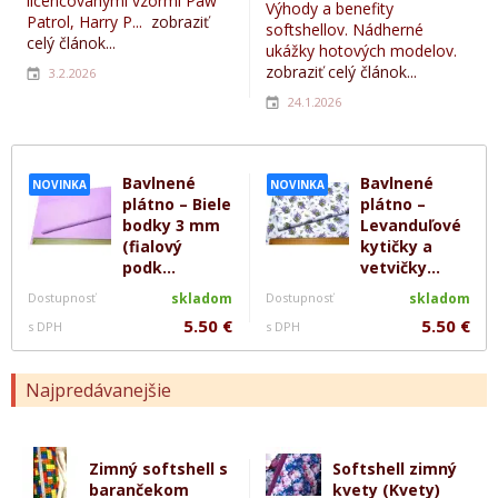
licencovanými vzormi Paw
Výhody a benefity
Patrol, Harry P...
zobraziť
softshellov. Nádherné
celý článok...
ukážky hotových modelov.
zobraziť celý článok...
3.2.2026
24.1.2026
Bavlnené
Bavlnené
NOVINKA
NOVINKA
plátno – Biele
plátno –
bodky 3 mm
Levanduľové
(fialový
kytičky a
podk...
vetvičky...
Dostupnosť
skladom
Dostupnosť
skladom
5.50 €
5.50 €
s DPH
s DPH
Najpredávanejšie
Zimný softshell s
Softshell zimný
barančekom
kvety (Kvety)