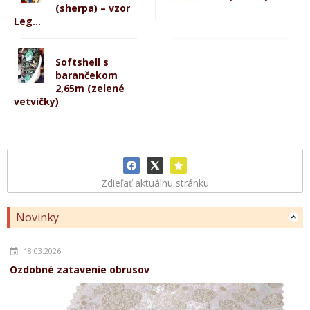
(sherpa) – vzor
Leg...
Softshell s
barančekom
2,65m (zelené
vetvičky)
Zdieľať aktuálnu stránku
Novinky
18.03.2026
Ozdobné zatavenie obrusov