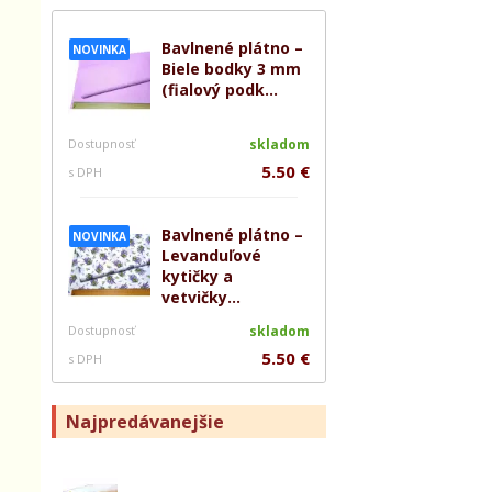
Bavlnené plátno –
NOVINKA
Biele bodky 3 mm
(fialový podk...
Dostupnosť
skladom
5.50 €
s DPH
Bavlnené plátno –
NOVINKA
Levanduľové
kytičky a
vetvičky...
Dostupnosť
skladom
5.50 €
s DPH
Najpredávanejšie