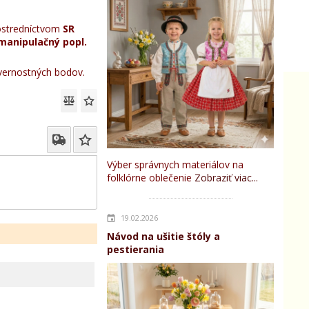
stredníctvom
SR
manipulačný popl.
ernostných bodov.
Výber správnych materiálov na
folklórne oblečenie
Zobraziť viac...
19.02.2026
Návod na ušitie štóly a
pestierania