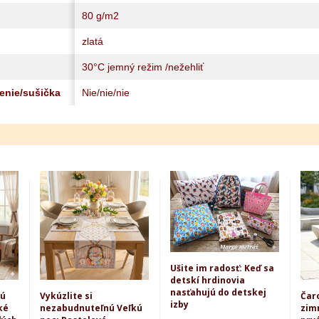
80 g/m2
zlatá
30°C jemný režim /nežehliť
lenie/sušička
Nie/nie/nie
Ušite im radosť: Keď sa
detskí hrdinovia
nasťahujú do detskej
kú
Vykúzlite si
Čar
izby
ké
nezabudnuteľnú Veľkú
zim