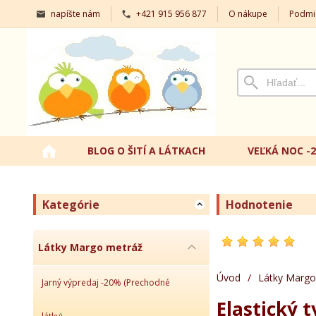
napíšte nám
+421 915 956 877
O nákupe
Podmi
BLOG O ŠITÍ A LÁTKACH
VEĽKÁ NOC -
Kategórie
Hodnotenie
Látky Margo metráž
Úvod
/
Látky Margo
Jarný výpredaj -20% (Prechodné
Elastický t