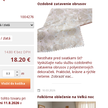
Ozdobné zatavenie obrusov
1004276
 / zlatá
14.80 €
bez DPH
18.20 €
Nestíhate pred sviatkami šiť?
Vyskúšajte našu službu ozdobného
zatavenia obrusov z polyesterových
dekoračiek. Praktické, krásne a rýchle
m
riešenie.
Zobraziť viac...
Vložiť do košíka
10.03.2026
Folklórne oblečenie na Veľkú noc
tohto tovaru pri
ni
11.8.2026
v