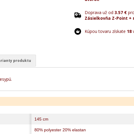
Doprava už od
3.57 €
pro
Zásielkovňa Z-Point + 
Kúpou tovaru získate
18
v
rianty produktu
nesypú.
145 cm
80% polyester 20% elastan