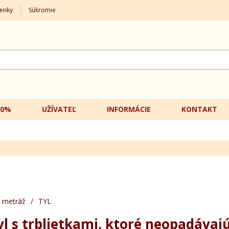
enky
Súkromie
20%
UŽÍVATEĽ
INFORMÁCIE
KONTAKT
 metráž
/
TYL
yl s trblietkami, ktoré neopadávajú