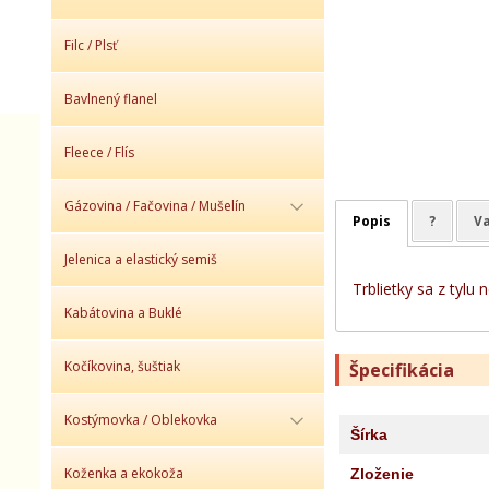
Filc / Plsť
Bavlnený flanel
Fleece / Flís
Gázovina / Fačovina / Mušelín
Popis
?
Va
Jelenica a elastický semiš
Trblietky sa z tylu 
Kabátovina a Buklé
Kočíkovina, šuštiak
Špecifikácia
Kostýmovka / Oblekovka
Šírka
Koženka a ekokoža
Zloženie