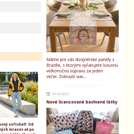
Máme pre vás dizajnérske panely z
Brazílie, s ktorými vyčarujete luxusnú
veľkonočnú súpravu za jeden
večer.
Zobraziť viac...
03.02.2026
Nové licencované bavlnené látky
ovný softshell: Od
ných mrazov až po