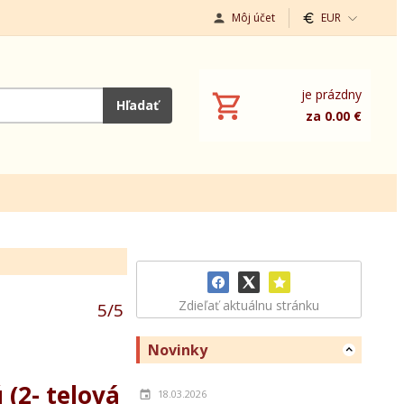
Môj účet
EUR
je prázdny
Hľadať
za 0.00 €
Zdieľať aktuálnu stránku
5
/
5
Novinky
 (2- telová
18.03.2026