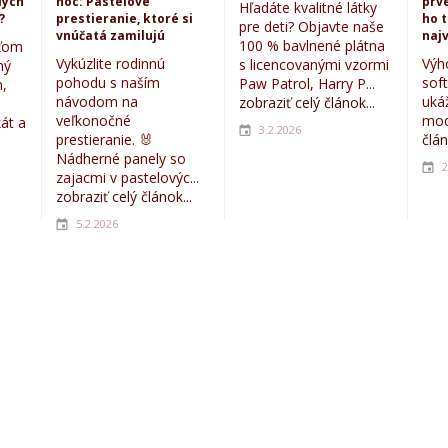
lých
noc: Pastelové
prvé
Hľadáte kvalitné látky
?
prestieranie, ktoré si
ho 
pre deti? Objavte naše
vnúčatá zamilujú
najv
100 % bavlnené plátna
eťom
Vykúzlite rodinnú
Výh
s licencovanými vzormi
ný
pohodu s naším
sof
Paw Patrol, Harry P...
,
návodom na
uká
zobraziť celý článok...
veľkonočné
mod
kát a
3.2.2026
prestieranie. 🐰
člán
Nádherné panely so
2
zajacmi v pastelovýc...
zobraziť celý článok...
5.2.2026