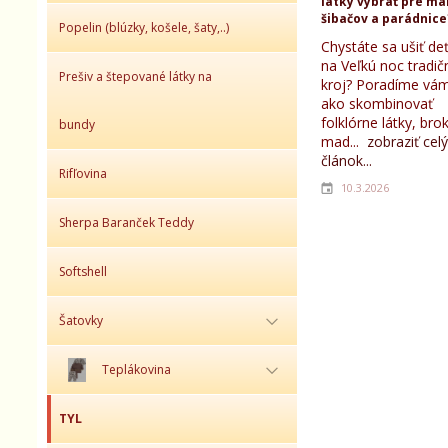
látky vybrať pre ma
šibačov a parádnice
Popelin (blúzky, košele, šaty,..)
Chystáte sa ušiť d
na Veľkú noc tradič
Prešiv a štepované látky na
kroj? Poradíme vám
ako skombinovať
folklórne látky, bro
bundy
mad...
zobraziť celý
článok...
Rifľovina
10.3.2026
Sherpa Baranček Teddy
Softshell
Šatovky
Teplákovina
TYL