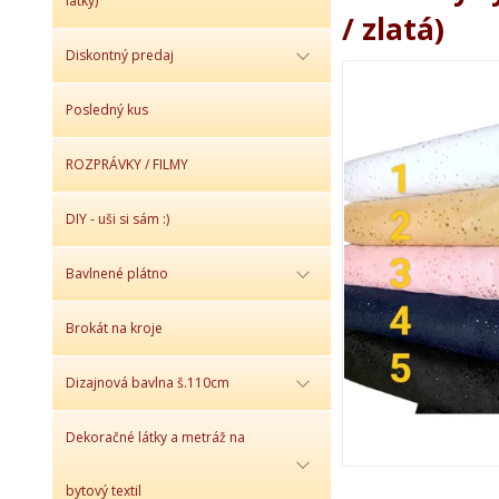
látky)
/ zlatá)
Diskontný predaj
Posledný kus
ROZPRÁVKY / FILMY
DIY - uši si sám :)
Bavlnené plátno
Brokát na kroje
Dizajnová bavlna š.110cm
Dekoračné látky a metráž na
bytový textil