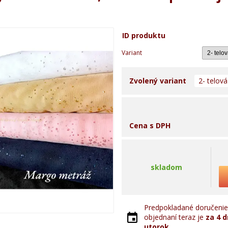
ID produktu
Variant
Zvolený variant
2- telová
Cena s DPH
skladom
Predpokladané doručenie 
objednaní teraz je
za 4 d
utorok