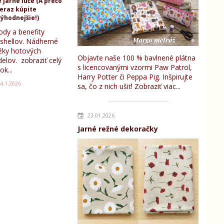
 jarné lúče (A prečo
teraz kúpite
ýhodnejšie!)
ody a benefity
tshellov. Nádherné
žky hotových
Objavte naše 100 % bavlnené plátna
elov.
zobraziť celý
s licencovanými vzormi Paw Patrol,
ok...
Harry Potter či Peppa Pig. Inšpirujte
4.1.2026
sa, čo z nich ušiť!
Zobraziť viac...
23.01.2026
Jarné režné dekoračky