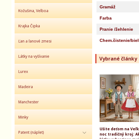
Gramáž
Kožušina, Velboa
Farba
Krajka Čipka
Pranie /žehlenie
Chem.čistenie/bie
Ľan a ľanové zmesi
Látky na vyšívanie
Vybrané články
Lurex
Madeira
Manchester
Minky
Ušite deťom na Veľ
Patent (náplet)
noc tradičný kroj: A