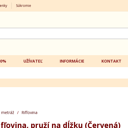
enky
Súkromie
20%
UŽÍVATEĽ
INFORMÁCIE
KONTAKT
 metráž
/
Rifľovina
ifľovina, pruží na dĺžku (Červená)