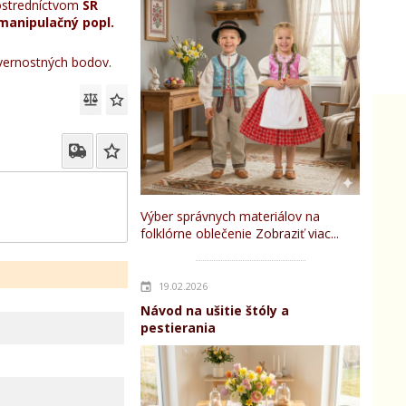
stredníctvom
SR
manipulačný popl.
ernostných bodov.
Výber správnych materiálov na
folklórne oblečenie
Zobraziť viac...
19.02.2026
Návod na ušitie štóly a
pestierania