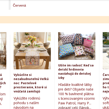
Červená
Ušite im radosť: Keď sa
detskí hrdinovia
nasťahujú do detskej
kú
Vykúzlite si
Čar
izby
ké
nezabudnuteľnú Veľkú
zim
lých
noc: Pastelové
prvé
Hľadáte kvalitné látky
?
prestieranie, ktoré si
ho 
pre deti? Objavte naše
vnúčatá zamilujú
najv
100 % bavlnené plátna
eťom
Vykúzlite rodinnú
Výh
s licencovanými vzormi
ný
pohodu s naším
sof
Paw Patrol, Harry P...
,
návodom na
uká
zobraziť celý článok...