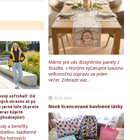
Máme pre vás dizajnérske panely z
Brazílie, s ktorými vyčarujete luxusnú
veľkonočnú súpravu za jeden
večer.
Zobraziť viac...
ovný softshell: Od
03.02.2026
ných mrazov až po
Nové licencované bavlnené látky
 jarné lúče (A prečo
teraz kúpite
ýhodnejšie!)
ody a benefity
tshellov. Nádherné
žky hotových