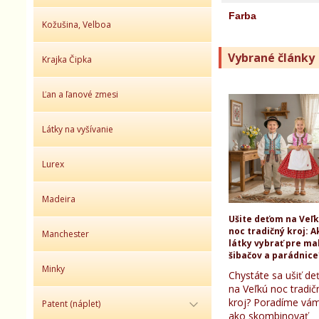
Farba
Kožušina, Velboa
Vybrané články
Krajka Čipka
Ľan a ľanové zmesi
Látky na vyšívanie
Lurex
Madeira
Ušite deťom na Veľ
noc tradičný kroj: A
Manchester
látky vybrať pre ma
šibačov a parádnice
Minky
Chystáte sa ušiť d
na Veľkú noc tradič
kroj? Poradíme vám
Patent (náplet)
ako skombinovať