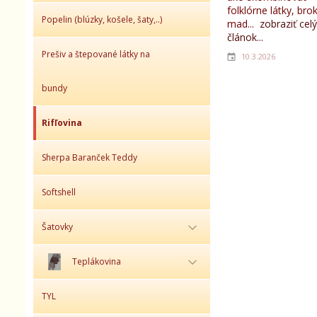
folklórne látky, bro
Popelin (blúzky, košele, šaty,..)
mad...
zobraziť celý
článok...
Prešiv a štepované látky na
10.3.2026
bundy
Rifľovina
Sherpa Baranček Teddy
Softshell
Šatovky
Teplákovina
TYL