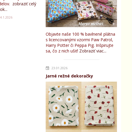
elov.
zobraziť celý
ok...
4.1.2026
Objavte naše 100 % bavlnené plátna
s licencovanými vzormi Paw Patrol,
Harry Potter či Peppa Pig. Inšpirujte
sa, čo z nich ušiť!
Zobraziť viac...
23.01.2026
Jarné režné dekoračky