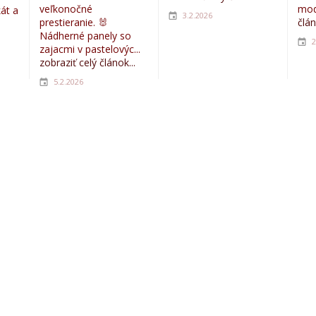
veľkonočné
mod
kát a
3.2.2026
prestieranie. 🐰
člán
Nádherné panely so
2
zajacmi v pastelovýc...
zobraziť celý článok...
5.2.2026