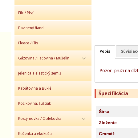
Filc / Plsť
Bavlnený flanel
Fleece / Flís
Popis
Súvisiac
Gázovina / Fačovina / Mušelín
Pozor- pruží na dĺž
Jelenica a elastický semiš
Kabátovina a Buklé
Špecifikácia
Kočíkovina, šuštiak
Šírka
Kostýmovka / Oblekovka
Zloženie
Koženka a ekokoža
Gramáž