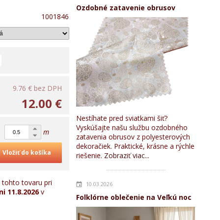
Ozdobné zatavenie obrusov
1001846
9.76 €
bez DPH
12.00 €
Nestíhate pred sviatkami šiť?
Vyskúšajte našu službu ozdobného
m
zatavenia obrusov z polyesterových
dekoračiek. Praktické, krásne a rýchle
Vložiť do košíka
riešenie.
Zobraziť viac...
tohto tovaru pri
10.03.2026
ni
11.8.2026
v
Folklórne oblečenie na Veľkú noc