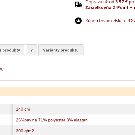
Doprava už od
3.57 €
pro
Zásielkovňa Z-Point + 
Kúpou tovaru získate
12
v
e produkty
?
Varianty produktu
ku!
140 cm
26%bavlna 71% polyester 3% elastan
300 g/m2