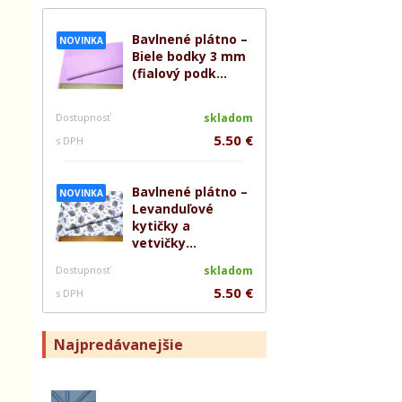
Bavlnené plátno –
NOVINKA
Biele bodky 3 mm
(fialový podk...
Dostupnosť
skladom
5.50 €
s DPH
Bavlnené plátno –
NOVINKA
Levanduľové
kytičky a
vetvičky...
Dostupnosť
skladom
5.50 €
s DPH
Najpredávanejšie