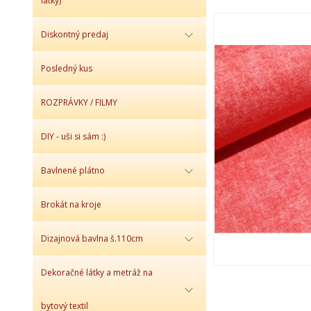
látky)
Diskontný predaj
Posledný kus
ROZPRÁVKY / FILMY
DIY - uši si sám :)
Bavlnené plátno
Brokát na kroje
Dizajnová bavlna š.110cm
Dekoračné látky a metráž na
bytový textil