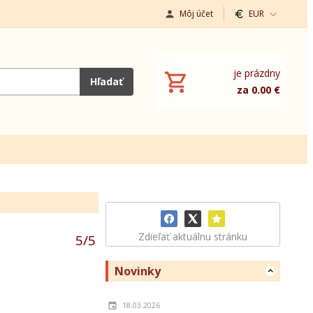
Môj účet
EUR
je prázdny
Hľadať
za 0.00 €
Zdieľať aktuálnu stránku
5
/
5
Novinky
18.03.2026