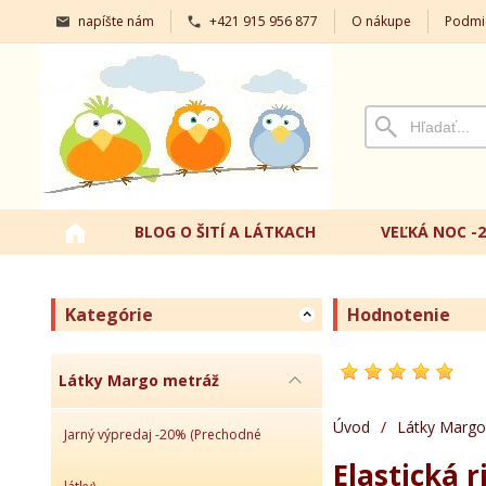
napíšte nám
+421 915 956 877
O nákupe
Podmi
BLOG O ŠITÍ A LÁTKACH
VEĽKÁ NOC -
Kategórie
Hodnotenie
Látky Margo metráž
Úvod
/
Látky Margo
Jarný výpredaj -20% (Prechodné
Elastická r