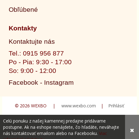
Obľúbené
Kontakty
Kontaktujte nás
Tel.: 0915 956 877
Po - Pia: 9:30 - 17:00
So: 9:00 - 12:00
Facebook - Instagram
© 2026 WEXBO |
www.wexbo.com
|
Prihlásiť
Celú ponuku z našej kamennej predajne pridávame
postupne. Ak na eshope nenájdete, čo hľadáte, neváhajte
✖
nás kontaktovať emailom alebo na Facebooku.
Viac