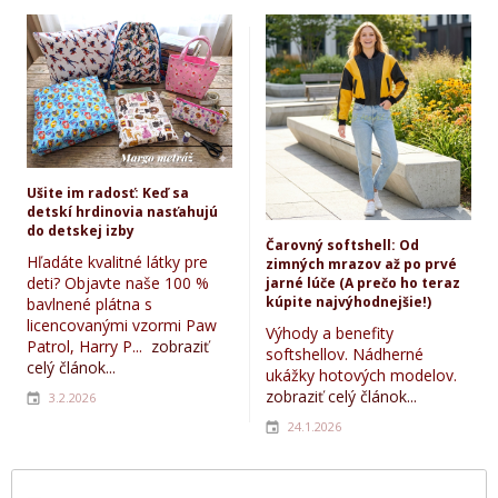
Ušite im radosť: Keď sa
detskí hrdinovia nasťahujú
do detskej izby
Čarovný softshell: Od
Hľadáte kvalitné látky pre
zimných mrazov až po prvé
deti? Objavte naše 100 %
jarné lúče (A prečo ho teraz
kúpite najvýhodnejšie!)
bavlnené plátna s
licencovanými vzormi Paw
Výhody a benefity
Patrol, Harry P...
zobraziť
softshellov. Nádherné
celý článok...
ukážky hotových modelov.
zobraziť celý článok...
3.2.2026
24.1.2026