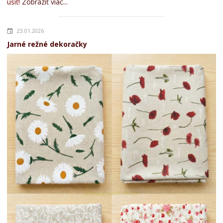
ušiť!
Zobraziť viac...
23.01.2026
Jarné režné dekoračky