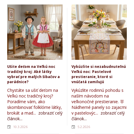
Ušite deťom na Veľkú noc
Vykúzlite si nezabudnuteľnú
tradičný kroj: Aké látky
Veľkú noc: Pastelové
vybrať pre malých šibačov a
prestieranie, ktoré si
parádnice?
vnúčatá zamilujú
Chystáte sa ušiť deťom na
Vykúzlite rodinnú pohodu s
Veľkú noc tradičný kroj?
naším návodom na
Poradíme vám, ako
veľkonočné prestieranie. 🐰
skombinovať folklórne látky,
Nádherné panely so zajacmi
brokát a mad...
zobraziť celý
v pastelovýc...
zobraziť celý
článok...
článok...
10.3.2026
5.2.2026