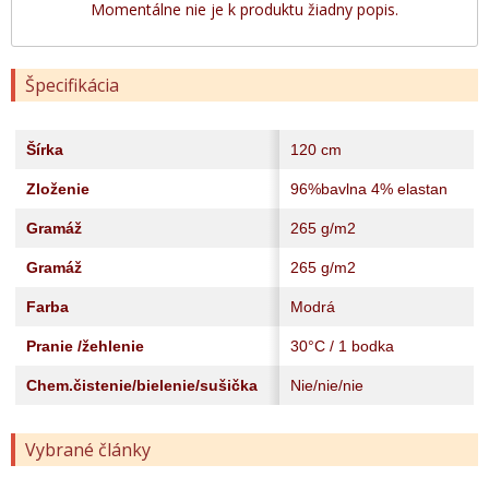
Momentálne nie je k produktu žiadny popis.
Špecifikácia
Šírka
120 cm
Zloženie
96%bavlna 4% elastan
Gramáž
265 g/m2
Gramáž
265 g/m2
Farba
Modrá
Pranie /žehlenie
30°C / 1 bodka
Chem.čistenie/bielenie/sušička
Nie/nie/nie
Vybrané články