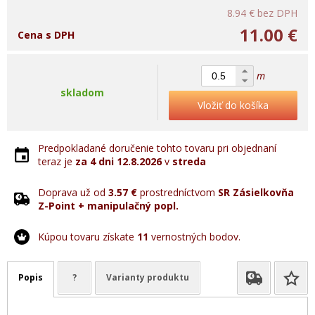
8.94 €
bez DPH
11.00 €
Cena s DPH
m
skladom
Vložiť do košíka
Predpokladané doručenie tohto tovaru pri objednaní
teraz je
za 4 dni
12.8.2026
v
streda
Doprava už od
3.57 €
prostredníctvom
SR Zásielkovňa
Z-Point + manipulačný popl.
Kúpou tovaru získate
11
vernostných bodov.
Popis
?
Varianty produktu