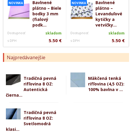
Bavlnené
Bavlnené
NOVINKA
NOVINKA
plátno – Biele
plátno –
bodky 3 mm
Levanduľové
(fialový
kytičky a
podk...
vetvičky...
Dostupnosť
skladom
Dostupnosť
skladom
5.50 €
5.50 €
s DPH
s DPH
Najpredávanejšie
Tradičná pevná
Mäkčená tenká
rifľovina 8 OZ:
rifľovina (4,5 OZ):
Autentická
100% bavlna v ...
čierna...
Tradičná pevná
rifľovina 8 OZ:
Svetlomodrá
klasi...