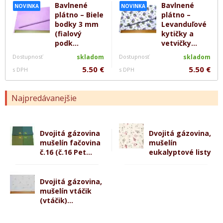
Bavlnené
Bavlnené
NOVINKA
NOVINKA
plátno – Biele
plátno –
bodky 3 mm
Levanduľové
(fialový
kytičky a
podk...
vetvičky...
Dostupnosť
skladom
Dostupnosť
skladom
5.50 €
5.50 €
s DPH
s DPH
Najpredávanejšie
Dvojitá gázovina
Dvojitá gázovina,
mušelín fačovina
mušelín
č.16 (č.16 Pet...
eukalyptové listy
Dvojitá gázovina,
mušelín vtáčik
(vtáčik)...