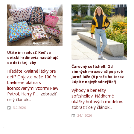
Ušite im radosť: Keď sa
detskí hrdinovia nasťahujú
do detskej izby
Čarovný softshell: Od
Hľadáte kvalitné látky pre
zimných mrazov až po prvé
deti? Objavte naše 100 %
jarné lúče (A prečo ho teraz
kúpite najvýhodnejšie!)
bavlnené plátna s
licencovanými vzormi Paw
Výhody a benefity
Patrol, Harry P...
zobraziť
softshellov. Nádherné
celý článok...
ukážky hotových modelov.
zobraziť celý článok...
3.2.2026
24.1.2026