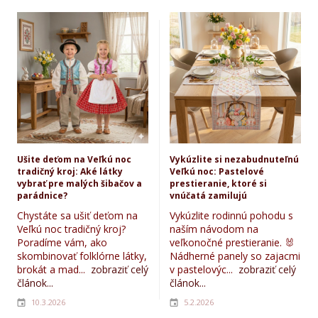
Ušite deťom na Veľkú noc
Vykúzlite si nezabudnuteľnú
tradičný kroj: Aké látky
Veľkú noc: Pastelové
vybrať pre malých šibačov a
prestieranie, ktoré si
parádnice?
vnúčatá zamilujú
Chystáte sa ušiť deťom na
Vykúzlite rodinnú pohodu s
Veľkú noc tradičný kroj?
naším návodom na
Poradíme vám, ako
veľkonočné prestieranie. 🐰
skombinovať folklórne látky,
Nádherné panely so zajacmi
brokát a mad...
zobraziť celý
v pastelovýc...
zobraziť celý
článok...
článok...
10.3.2026
5.2.2026