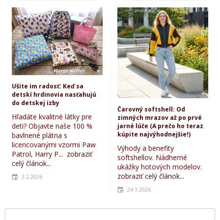
Ušite im radosť: Keď sa
detskí hrdinovia nasťahujú
do detskej izby
Čarovný softshell: Od
Hľadáte kvalitné látky pre
zimných mrazov až po prvé
deti? Objavte naše 100 %
jarné lúče (A prečo ho teraz
kúpite najvýhodnejšie!)
bavlnené plátna s
licencovanými vzormi Paw
Výhody a benefity
Patrol, Harry P...
zobraziť
softshellov. Nádherné
celý článok...
ukážky hotových modelov.
zobraziť celý článok...
3.2.2026
24.1.2026