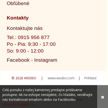
Obľúbené
Kontakty
Kontaktujte nás
Tel.: 0915 956 877
Po - Pia: 9:30 - 17:00
So: 9:00 - 12:00
Facebook - Instagram
© 2026 WEXBO |
www.wexbo.com
|
Prihlásiť
Celú ponuku z našej kamennej predajne pridávame
postupne. Ak na eshope nenájdete, čo hľadáte, neváhajte
✖
nás kontaktovať emailom alebo na Facebooku.
Viac
informácií nájdete tu.