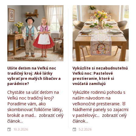
Ušite deťom na Veľkú noc
Vykúzlite si nezabudnuteľnú
tradičný kroj: Aké látky
Veľkú noc: Pastelové
vybrať pre malých šibačov a
prestieranie, ktoré si
parádnice?
vnúčatá zamilujú
Chystáte sa ušiť deťom na
Vykúzlite rodinnú pohodu s
Veľkú noc tradičný kroj?
naším návodom na
Poradíme vám, ako
veľkonočné prestieranie. 🐰
skombinovať folklórne látky,
Nádherné panely so zajacmi
brokát a mad...
zobraziť celý
v pastelovýc...
zobraziť celý
článok...
článok...
10.3.2026
5.2.2026