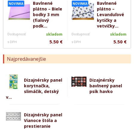
Bavlnené
Bavlnené
NOVINKA
NOVINKA
plátno – Biele
plátno –
bodky 3 mm
Levanduľové
(fialový
kytičky a
podk...
vetvičky...
Dostupnosť
skladom
Dostupnosť
skladom
5.50 €
5.50 €
s DPH
s DPH
Najpredávanejšie
Dizajnérsky panel
Dizajnérsky
korytnačka,
bavlnený panel
slimáčik, detský
psík havko
v...
Dizajnérsky panel
Vianoce štóla a
prestieranie