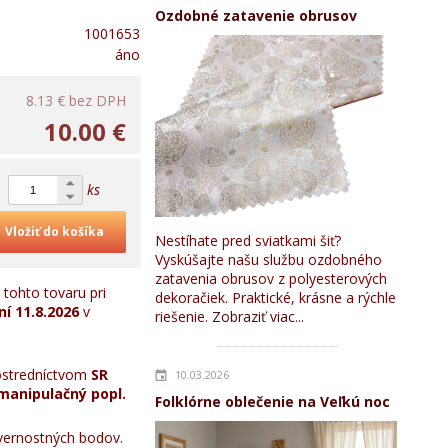
Ozdobné zatavenie obrusov
1001653
áno
8.13 €
bez DPH
10.00 €
ks
Vložiť do košíka
Nestíhate pred sviatkami šiť?
Vyskúšajte našu službu ozdobného
zatavenia obrusov z polyesterových
tohto tovaru pri
dekoračiek. Praktické, krásne a rýchle
ní
11.8.2026
v
riešenie.
Zobraziť viac...
stredníctvom
SR
10.03.2026
manipulačný popl.
Folklórne oblečenie na Veľkú noc
ernostných bodov.