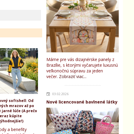
Máme pre vás dizajnérske panely z
Brazílie, s ktorými vyčarujete luxusnú
veľkonočnú súpravu za jeden
večer.
Zobraziť viac...
03.02.2026
ovný softshell: Od
Nové licencované bavlnené látky
ných mrazov až po
 jarné lúče (A prečo
teraz kúpite
ýhodnejšie!)
ody a benefity