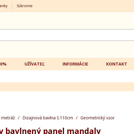
enky
Súkromie
20%
UŽÍVATEĽ
INFORMÁCIE
KONTAKT
 metráž
/
Dizajnová bavlna š.110cm
/
Geometrický vzor
y bavlnený panel mandaly