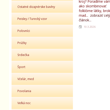
kroj? Poradíme vám
ako skombinovať
Ostatné dizajnérske bavlny
folklórne látky, bro
mad...
zobraziť celý
Peisley / Turecký vzor
článok...
10.3.2026
Poľovníci
Prúžky
Srdiečka
Šport
Včelár, med
Povolania
Veľká noc