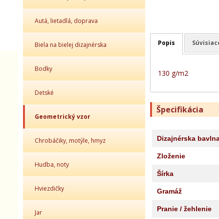
Autá, lietadlá, doprava
Popis
Súvisiac
Biela na bielej dizajnérska
Bodky
130 g/m2
Detské
Špecifikácia
Geometrický vzor
Dizajnérska bavln
Chrobáčiky, motýle, hmyz
Zloženie
Hudba, noty
Šírka
Hviezdičky
Gramáž
Pranie / žehlenie
Jar