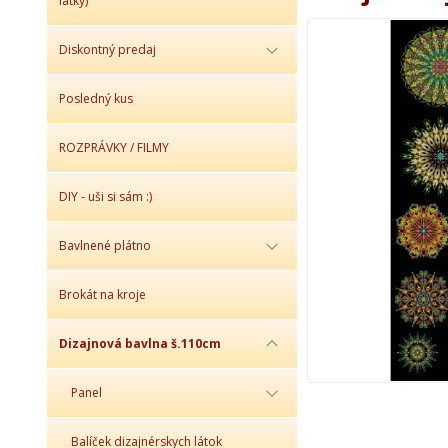
látky)
Diskontný predaj
Posledný kus
ROZPRÁVKY / FILMY
DIY - uši si sám :)
Bavlnené plátno
Brokát na kroje
Dizajnová bavlna š.110cm
Panel
Balíček dizajnérskych látok