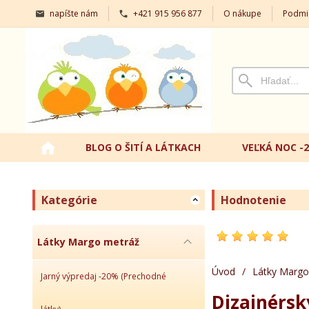
napíšte nám
+421 915 956 877
O nákupe
Podmi
BLOG O ŠITÍ A LÁTKACH
VEĽKÁ NOC -
Kategórie
Hodnotenie
Látky Margo metráž
Úvod
/
Látky Margo
Jarný výpredaj -20% (Prechodné
Dizajnérsk