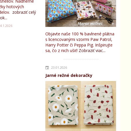
tshellov. Nádherné
žky hotových
elov.
zobraziť celý
ok...
4.1.2026
Objavte naše 100 % bavlnené plátna
s licencovanými vzormi Paw Patrol,
Harry Potter či Peppa Pig. Inšpirujte
sa, čo z nich ušiť!
Zobraziť viac...
23.01.2026
Jarné režné dekoračky