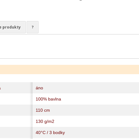
e produkty
?
a
áno
100% bavlna
110 cm
130 g/m2
40°C / 3 bodky