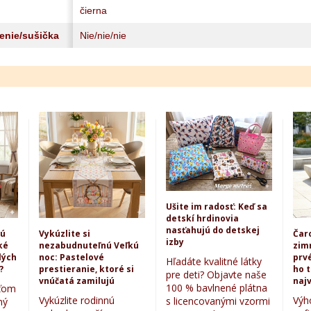
čierna
lenie/sušička
Nie/nie/nie
Ušite im radosť: Keď sa
detskí hrdinovia
nasťahujú do detskej
kú
Vykúzlite si
Čar
izby
ké
nezabudnuteľnú Veľkú
zim
lých
noc: Pastelové
prvé
Hľadáte kvalitné látky
?
prestieranie, ktoré si
ho 
pre deti? Objavte naše
vnúčatá zamilujú
najv
100 % bavlnené plátna
eťom
Vykúzlite rodinnú
Výh
s licencovanými vzormi
ný