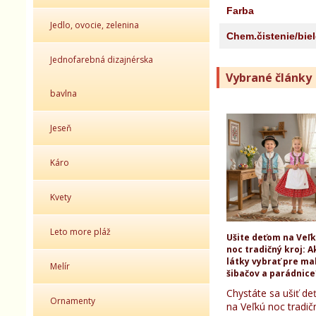
Farba
Jedlo, ovocie, zelenina
Chem.čistenie/bie
Jednofarebná dizajnérska
Vybrané články
bavlna
Jeseň
Káro
Kvety
Leto more pláž
Ušite deťom na Veľ
noc tradičný kroj: A
látky vybrať pre ma
Melír
šibačov a parádnice
Chystáte sa ušiť d
Ornamenty
na Veľkú noc tradič