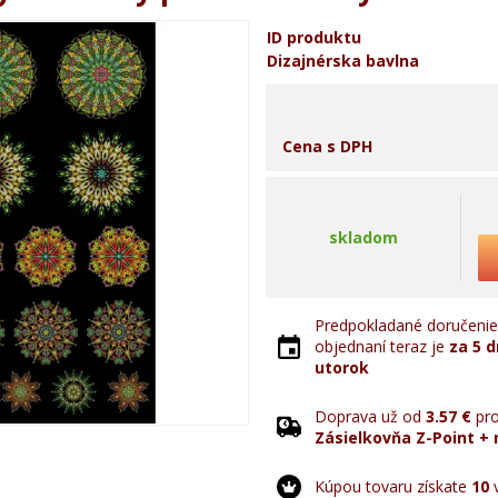
ID produktu
Dizajnérska bavlna
Cena s DPH
skladom
Predpokladané doručenie 
objednaní teraz je
za 5 d
utorok
Doprava už od
3.57 €
pro
Zásielkovňa Z-Point + 
Kúpou tovaru získate
10
v