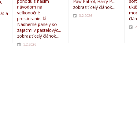
pohodu s naším
sof
Paw Patrol, Harry P...
,
návodom na
uká
zobraziť celý článok...
veľkonočné
mod
kát a
3.2.2026
prestieranie. 🐰
člán
Nádherné panely so
2
zajacmi v pastelovýc...
zobraziť celý článok...
5.2.2026