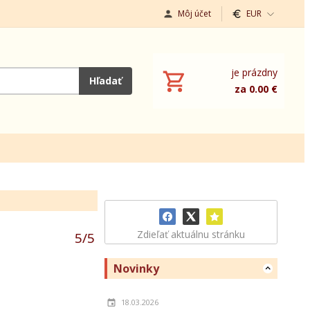
Môj účet
EUR
je prázdny
Hľadať
za 0.00 €
Zdieľať aktuálnu stránku
5
/
5
Novinky
18.03.2026