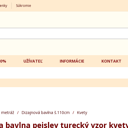
enky
Súkromie
20%
UŽÍVATEĽ
INFORMÁCIE
KONTAKT
 metráž
/
Dizajnová bavlna š.110cm
/
Kvety
a bavlna peisley turecký vzor kvet