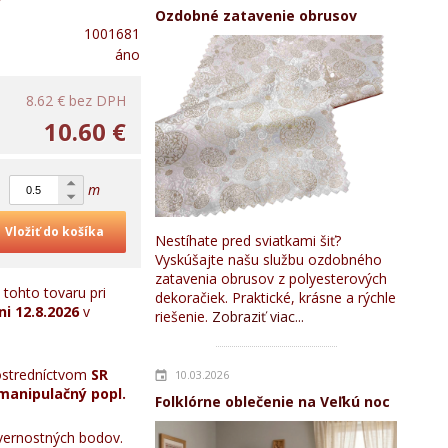
Ozdobné zatavenie obrusov
1001681
áno
8.62 €
bez DPH
10.60 €
m
Vložiť do košíka
Nestíhate pred sviatkami šiť?
Vyskúšajte našu službu ozdobného
zatavenia obrusov z polyesterových
tohto tovaru pri
dekoračiek. Praktické, krásne a rýchle
ni
12.8.2026
v
riešenie.
Zobraziť viac...
stredníctvom
SR
10.03.2026
manipulačný popl.
Folklórne oblečenie na Veľkú noc
ernostných bodov.