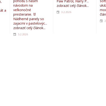
pohodu s naším
sof
Paw Patrol, Harry P...
,
návodom na
uká
zobraziť celý článok...
veľkonočné
mod
kát a
3.2.2026
prestieranie. 🐰
člán
Nádherné panely so
2
zajacmi v pastelovýc...
zobraziť celý článok...
5.2.2026