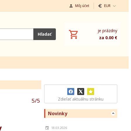
Môj účet
EUR
je prázdny
Hľadať
za 0.00 €
Zdieľať aktuálnu stránku
5
/
5
Novinky
y
18.03.2026