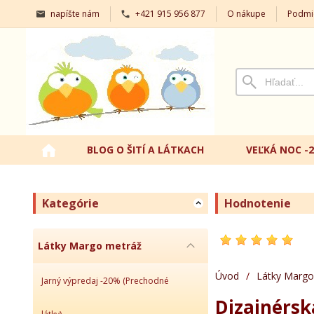
napíšte nám
+421 915 956 877
O nákupe
Podmi
BLOG O ŠITÍ A LÁTKACH
VEĽKÁ NOC -
Kategórie
Hodnotenie
Látky Margo metráž
Úvod
/
Látky Margo
Jarný výpredaj -20% (Prechodné
Dizajnérsk