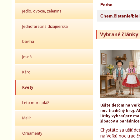
Farba
Jedlo, ovocie, zelenina
Chem.čistenie/bie
Jednofarebná dizajnérska
Vybrané články
bavlna
Jeseň
Káro
Kvety
Leto more pláž
Ušite deťom na Veľ
noc tradičný kroj: A
látky vybrať pre ma
Melír
šibačov a parádnice
Chystáte sa ušiť d
Ornamenty
na Veľkú noc tradič