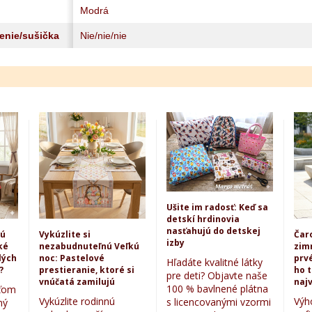
Modrá
lenie/sušička
Nie/nie/nie
Ušite im radosť: Keď sa
detskí hrdinovia
nasťahujú do detskej
kú
Vykúzlite si
Čar
izby
ké
nezabudnuteľnú Veľkú
zim
lých
noc: Pastelové
prvé
Hľadáte kvalitné látky
?
prestieranie, ktoré si
ho 
pre deti? Objavte naše
vnúčatá zamilujú
najv
100 % bavlnené plátna
eťom
Vykúzlite rodinnú
Výh
s licencovanými vzormi
ný