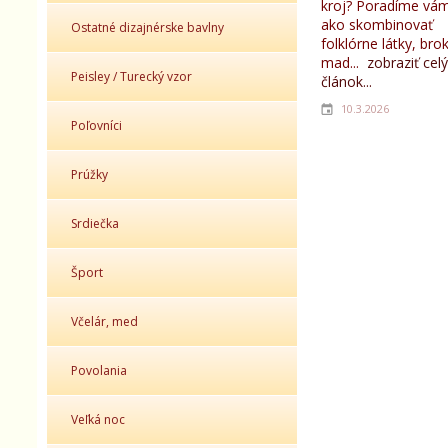
kroj? Poradíme vám
ako skombinovať
Ostatné dizajnérske bavlny
folklórne látky, bro
mad...
zobraziť celý
Peisley / Turecký vzor
článok...
10.3.2026
Poľovníci
Prúžky
Srdiečka
Šport
Včelár, med
Povolania
Veľká noc