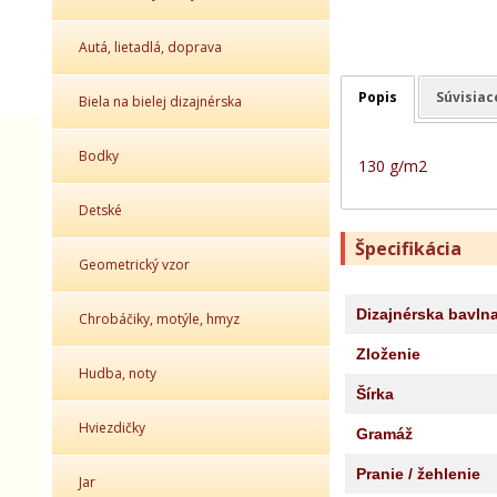
Autá, lietadlá, doprava
Popis
Súvisiac
Biela na bielej dizajnérska
Bodky
130 g/m2
Detské
Špecifikácia
Geometrický vzor
Dizajnérska bavln
Chrobáčiky, motýle, hmyz
Zloženie
Hudba, noty
Šírka
Hviezdičky
Gramáž
Pranie / žehlenie
Jar