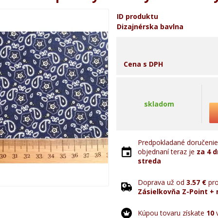
ID produktu
Dizajnérska bavlna
Cena s DPH
skladom
Predpokladané doručenie 
objednaní teraz je
za 4 d
streda
Doprava už od
3.57 €
pro
Zásielkovňa Z-Point + 
Kúpou tovaru získate
10
v