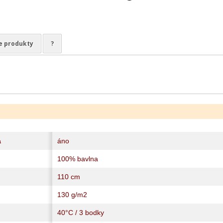
e produkty
?
a
áno
100% bavlna
110 cm
130 g/m2
40°C / 3 bodky