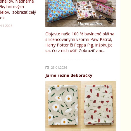
tshellov. Nádherné
žky hotových
elov.
zobraziť celý
ok...
4.1.2026
Objavte naše 100 % bavlnené plátna
s licencovanými vzormi Paw Patrol,
Harry Potter či Peppa Pig. Inšpirujte
sa, čo z nich ušiť!
Zobraziť viac...
23.01.2026
Jarné režné dekoračky