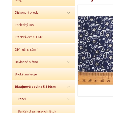
látky)
Diskontný predaj
Posledný kus
ROZPRÁVKY / FILMY
DIY - uši si sám :)
Bavlnené plátno
Brokát na kroje
Dizajnová bavlna š.110cm
Panel
Balíček dizajnérskych látok