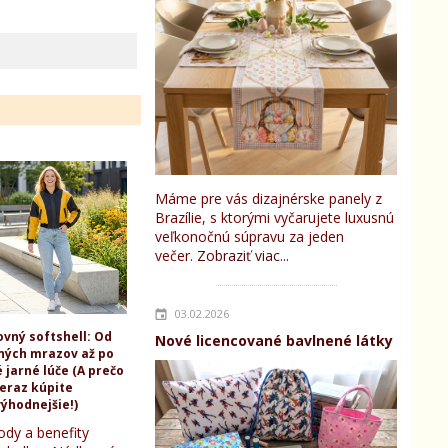
Máme pre vás dizajnérske panely z
Brazílie, s ktorými vyčarujete luxusnú
veľkonočnú súpravu za jeden
večer.
Zobraziť viac...
03.02.2026
ovný softshell: Od
Nové licencované bavlnené látky
ných mrazov až po
 jarné lúče (A prečo
teraz kúpite
ýhodnejšie!)
ody a benefity