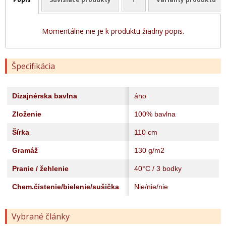
Momentálne nie je k produktu žiadny popis.
Špecifikácia
Dizajnérska bavlna
áno
Zloženie
100% bavlna
Šírka
110 cm
Gramáž
130 g/m2
Pranie / žehlenie
40°C / 3 bodky
Chem.čistenie/bielenie/sušička
Nie/nie/nie
Vybrané články