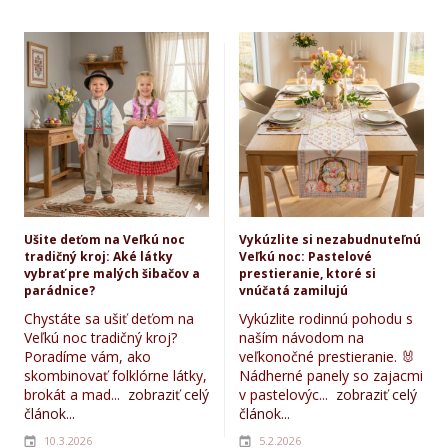
Ušite deťom na Veľkú noc
Vykúzlite si nezabudnuteľnú
tradičný kroj: Aké látky
Veľkú noc: Pastelové
vybrať pre malých šibačov a
prestieranie, ktoré si
parádnice?
vnúčatá zamilujú
Chystáte sa ušiť deťom na
Vykúzlite rodinnú pohodu s
Veľkú noc tradičný kroj?
naším návodom na
Poradíme vám, ako
veľkonočné prestieranie. 🐰
skombinovať folklórne látky,
Nádherné panely so zajacmi
brokát a mad...
zobraziť celý
v pastelovýc...
zobraziť celý
článok...
článok...
10.3.2026
5.2.2026