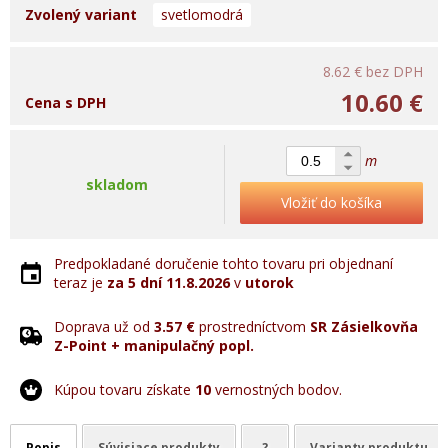
Zvolený variant
svetlomodrá
8.62 €
bez DPH
10.60 €
Cena s DPH
m
skladom
Vložiť do košíka
Predpokladané doručenie tohto tovaru pri objednaní
teraz je
za 5 dní
11.8.2026
v
utorok
Doprava už od
3.57 €
prostredníctvom
SR Zásielkovňa
Z-Point + manipulačný popl.
Kúpou tovaru získate
10
vernostných bodov.
Popis
Súvisiace produkty
?
Varianty produktu