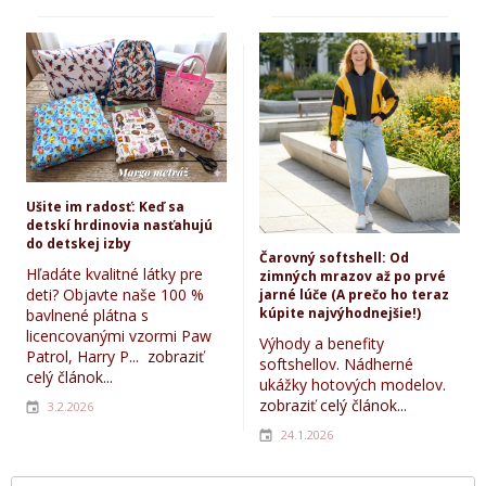
Ušite im radosť: Keď sa
detskí hrdinovia nasťahujú
do detskej izby
Čarovný softshell: Od
Hľadáte kvalitné látky pre
zimných mrazov až po prvé
deti? Objavte naše 100 %
jarné lúče (A prečo ho teraz
kúpite najvýhodnejšie!)
bavlnené plátna s
licencovanými vzormi Paw
Výhody a benefity
Patrol, Harry P...
zobraziť
softshellov. Nádherné
celý článok...
ukážky hotových modelov.
zobraziť celý článok...
3.2.2026
24.1.2026