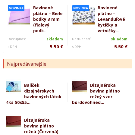
Bavlnené
Bavlnené
NOVINKA
NOVINKA
plátno – Biele
plátno –
bodky 3 mm
Levanduľové
(fialový
kytičky a
podk...
vetvičky...
Dostupnosť
skladom
Dostupnosť
skladom
5.50 €
5.50 €
s DPH
s DPH
Najpredávanejšie
Balíček
Dizajnérska
dizajnérskych
bavlna plátno
bavlnených látok
režný vzor
4ks 50x55...
bordovohned...
Dizajnérska
bavlna plátno
režná (Červená)