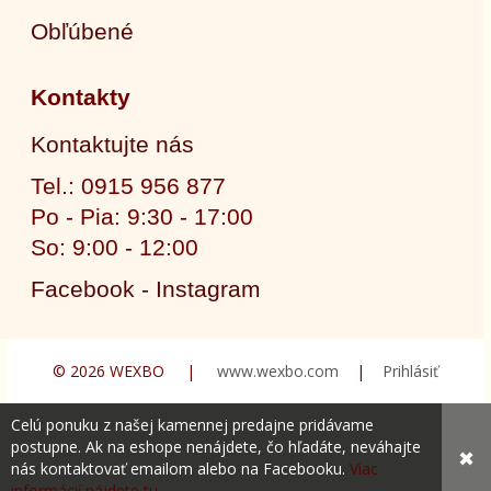
Obľúbené
Kontakty
Kontaktujte nás
Tel.: 0915 956 877
Po - Pia: 9:30 - 17:00
So: 9:00 - 12:00
Facebook - Instagram
© 2026 WEXBO |
www.wexbo.com
|
Prihlásiť
Celú ponuku z našej kamennej predajne pridávame
postupne. Ak na eshope nenájdete, čo hľadáte, neváhajte
✖
nás kontaktovať emailom alebo na Facebooku.
Viac
informácií nájdete tu.