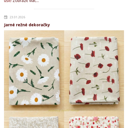
ušiť!
Zobraziť viac...
23.01.2026
Jarné režné dekoračky