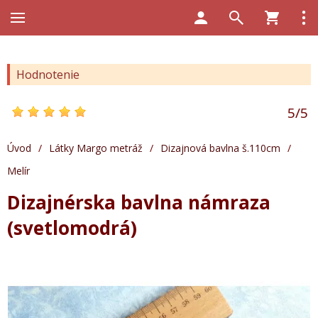
Hodnotenie
5
/
5
Úvod
/
Látky Margo metráž
/
Dizajnová bavlna š.110cm
/
Melír
Dizajnérska bavlna námraza
(svetlomodrá)