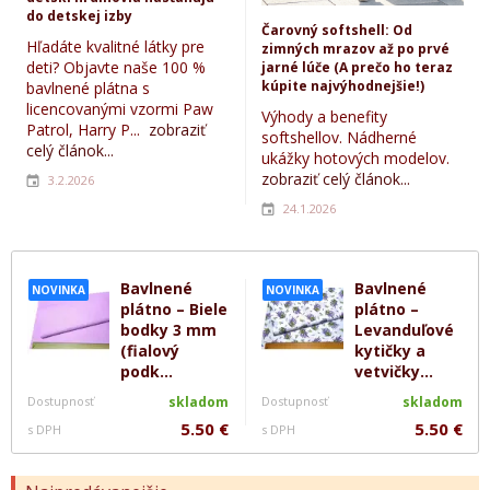
do detskej izby
Čarovný softshell: Od
Hľadáte kvalitné látky pre
zimných mrazov až po prvé
deti? Objavte naše 100 %
jarné lúče (A prečo ho teraz
kúpite najvýhodnejšie!)
bavlnené plátna s
licencovanými vzormi Paw
Výhody a benefity
Patrol, Harry P...
zobraziť
softshellov. Nádherné
celý článok...
ukážky hotových modelov.
zobraziť celý článok...
3.2.2026
24.1.2026
Bavlnené
Bavlnené
NOVINKA
NOVINKA
plátno – Biele
plátno –
bodky 3 mm
Levanduľové
(fialový
kytičky a
podk...
vetvičky...
Dostupnosť
skladom
Dostupnosť
skladom
5.50 €
5.50 €
s DPH
s DPH