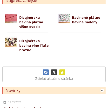
Najpredávanejšie
Dizajnérska
Bavlnené plátno
bavlna plátno
bavlna melóny
višne ovocie
Dizajnérska
bavlna víno fľaše
hrozno
Zdieľať aktuálnu stránku
Novinky
18.03.2026