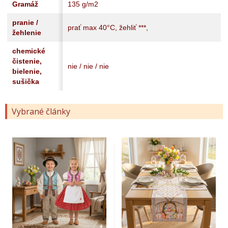
Gramáž
135 g/m2
pranie /
prať max 40°C, žehliť ***,
žehlenie
chemické
čistenie,
nie / nie / nie
bielenie,
sušička
Vybrané články