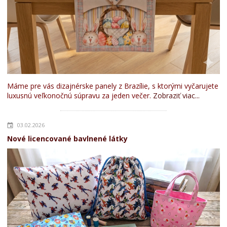
Máme pre vás dizajnérske panely z Brazílie, s ktorými vyčarujete
luxusnú veľkonočnú súpravu za jeden večer.
Zobraziť viac...
03.02.2026
Nové licencované bavlnené látky