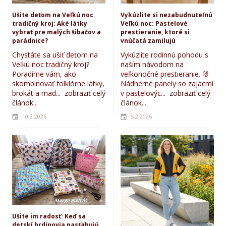
Ušite deťom na Veľkú noc
Vykúzlite si nezabudnuteľnú
tradičný kroj: Aké látky
Veľkú noc: Pastelové
vybrať pre malých šibačov a
prestieranie, ktoré si
parádnice?
vnúčatá zamilujú
Chystáte sa ušiť deťom na
Vykúzlite rodinnú pohodu s
Veľkú noc tradičný kroj?
naším návodom na
Poradíme vám, ako
veľkonočné prestieranie. 🐰
skombinovať folklórne látky,
Nádherné panely so zajacmi
brokát a mad...
zobraziť celý
v pastelovýc...
zobraziť celý
článok...
článok...
10.3.2026
5.2.2026
Ušite im radosť: Keď sa
detskí hrdinovia nasťahujú