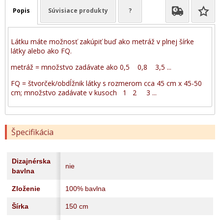
Popis
Súvisiace produkty
?
Látku máte možnosť zakúpiť buď ako metráž v plnej šírke
látky alebo ako FQ.
metráž = množstvo zadávate ako 0,5 0,8 3,5 ...
FQ = štvorček/obdĺžnik látky s rozmerom cca 45 cm x 45-50
cm; množstvo zadávate v kusoch 1 2 3 ...
Špecifikácia
Dizajnérska
nie
bavlna
Zloženie
100% bavlna
Šírka
150 cm