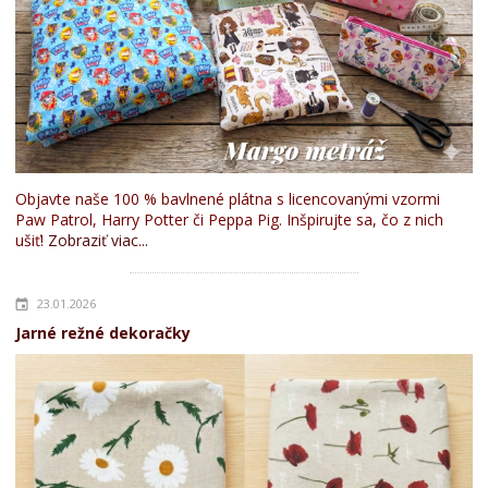
Objavte naše 100 % bavlnené plátna s licencovanými vzormi
Paw Patrol, Harry Potter či Peppa Pig. Inšpirujte sa, čo z nich
ušiť!
Zobraziť viac...
23.01.2026
Jarné režné dekoračky