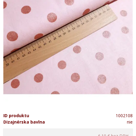
ID produktu
1002108
Dizajnérska bavlna
nie
6.10 €
bez DPH