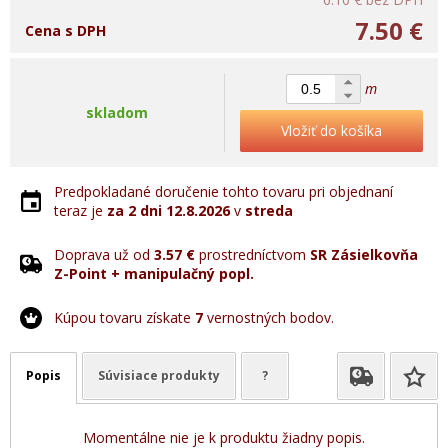
7.50 €
Cena s DPH
m
skladom
Vložiť do košíka
Predpokladané doručenie tohto tovaru pri objednaní
teraz je
za 2 dni
12.8.2026
v
streda
Doprava už od
3.57 €
prostredníctvom
SR Zásielkovňa
Z-Point + manipulačný popl.
Kúpou tovaru získate
7
vernostných bodov.
Popis
Súvisiace produkty
?
Momentálne nie je k produktu žiadny popis.