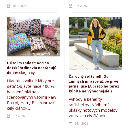
10.3.2026
5.2.2026
Ušite im radosť: Keď sa
detskí hrdinovia nasťahujú
do detskej izby
Čarovný softshell: Od
Hľadáte kvalitné látky pre
zimných mrazov až po prvé
deti? Objavte naše 100 %
jarné lúče (A prečo ho teraz
kúpite najvýhodnejšie!)
bavlnené plátna s
licencovanými vzormi Paw
Výhody a benefity
Patrol, Harry P...
zobraziť
softshellov. Nádherné
celý článok...
ukážky hotových modelov.
zobraziť celý článok...
3.2.2026
24.1.2026