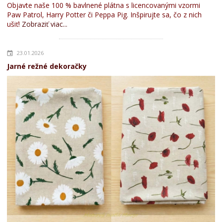
Objavte naše 100 % bavlnené plátna s licencovanými vzormi
Paw Patrol, Harry Potter či Peppa Pig. Inšpirujte sa, čo z nich
ušiť!
Zobraziť viac...
23.01.2026
Jarné režné dekoračky