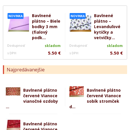
Bavlnené
Bavlnené
NOVINKA
NOVINKA
plátno – Biele
plátno –
bodky 3 mm
Levanduľové
(fialový
kytičky a
podk...
vetvičky...
Dostupnosť
skladom
Dostupnosť
skladom
5.50 €
5.50 €
s DPH
s DPH
Najpredávanejšie
Bavlnené plátno
Bavlnené plátno
červené Vianoce
červené Vianoce
vianočné ozdoby
sobík stromček
...
d...
Bavlnené plátno
červené Vianoce