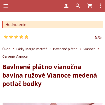
Hodnotenie
5
/
5
Úvod
/
Látky Margo metráž
/
Bavlnené plátno
/
Vianoce
/
Červené Vianoce
Bavlnené plátno vianočna
bavlna ružové Vianoce medená
potlač bodky