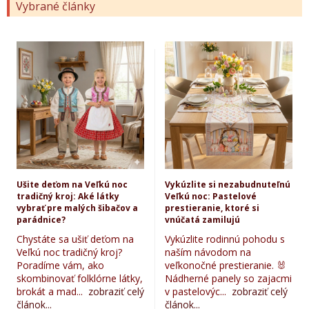
Vybrané články
Ušite deťom na Veľkú noc
Vykúzlite si nezabudnuteľnú
tradičný kroj: Aké látky
Veľkú noc: Pastelové
vybrať pre malých šibačov a
prestieranie, ktoré si
parádnice?
vnúčatá zamilujú
Chystáte sa ušiť deťom na
Vykúzlite rodinnú pohodu s
Veľkú noc tradičný kroj?
naším návodom na
Poradíme vám, ako
veľkonočné prestieranie. 🐰
skombinovať folklórne látky,
Nádherné panely so zajacmi
brokát a mad...
zobraziť celý
v pastelovýc...
zobraziť celý
článok...
článok...