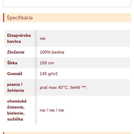
Špecifikácia
Dizajnérska
nie
bavlna
Zloženie
100% bavlna
Šírka
150 cm
Gramáž
145 g/m2
pranie /
prať max 40°C, žehliť ***,
žehlenie
chemické
čistenie,
nie / nie / nie
bielenie,
sušička