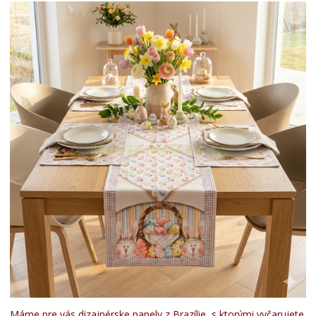
Máme pre vás dizajnérske panely z Brazílie, s ktorými vyčarujete