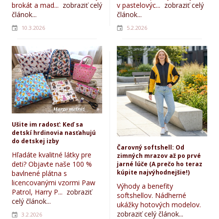
brokát a mad...
zobraziť celý
v pastelovýc...
zobraziť celý
článok...
článok...
10.3.2026
5.2.2026
Ušite im radosť: Keď sa
detskí hrdinovia nasťahujú
do detskej izby
Čarovný softshell: Od
Hľadáte kvalitné látky pre
zimných mrazov až po prvé
deti? Objavte naše 100 %
jarné lúče (A prečo ho teraz
kúpite najvýhodnejšie!)
bavlnené plátna s
licencovanými vzormi Paw
Výhody a benefity
Patrol, Harry P...
zobraziť
softshellov. Nádherné
celý článok...
ukážky hotových modelov.
zobraziť celý článok...
3.2.2026