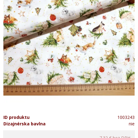
ID produktu
1003243
Dizajnérska bavlna
nie
7.32 €
bez DPH