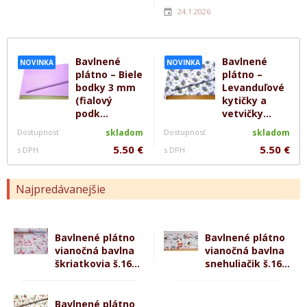
24.1.2026
Bavlnené
Bavlnené
NOVINKA
NOVINKA
plátno – Biele
plátno –
bodky 3 mm
Levanduľové
(fialový
kytičky a
podk...
vetvičky...
Dostupnosť
skladom
Dostupnosť
skladom
5.50 €
5.50 €
s DPH
s DPH
Najpredávanejšie
Bavlnené plátno
Bavlnené plátno
vianočná bavlna
vianočná bavlna
škriatkovia š.16...
snehuliačik š.16...
Bavlnené plátno