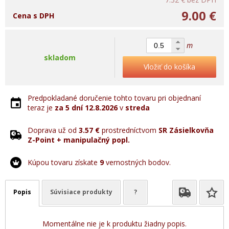
9.00 €
Cena s DPH
m
skladom
Vložiť do košíka
Predpokladané doručenie tohto tovaru pri objednaní
teraz je
za 5 dní
12.8.2026
v
streda
Doprava už od
3.57 €
prostredníctvom
SR Zásielkovňa
Z-Point + manipulačný popl.
Kúpou tovaru získate
9
vernostných bodov.
Popis
Súvisiace produkty
?
Momentálne nie je k produktu žiadny popis.