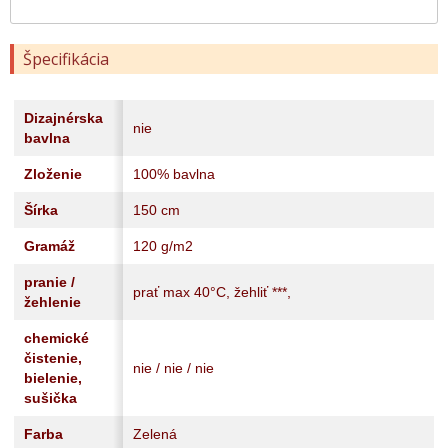
Špecifikácia
Dizajnérska
nie
bavlna
Zloženie
100% bavlna
Šírka
150 cm
Gramáž
120 g/m2
pranie /
prať max 40°C, žehliť ***,
žehlenie
chemické
čistenie,
nie / nie / nie
bielenie,
sušička
Farba
Zelená