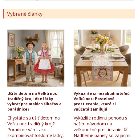
Vybrané články
Ušite deťom na Veľkú noc
Vykúzlite si nezabudnuteľnú
tradičný kroj: Aké látky
Veľkú noc: Pastelové
vybrať pre malých šibačov a
prestieranie, ktoré si
parádnice?
vnúčatá zamilujú
Chystáte sa ušiť deťom na
Vykúzlite rodinnú pohodu s
Veľkú noc tradičný kroj?
naším návodom na
Poradíme vám, ako
veľkonočné prestieranie. 🐰
skombinovať folklórne látky,
Nádherné panely so zajacmi