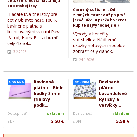
detskí hrdinovia nasťahujú
do detskej izby
Čarovný softshell: Od
Hľadáte kvalitné látky pre
zimných mrazov až po prvé
deti? Objavte naše 100 %
jarné lúče (A prečo ho teraz
kúpite najvýhodnejšie!)
bavlnené plátna s
licencovanými vzormi Paw
Výhody a benefity
Patrol, Harry P...
zobraziť
softshellov. Nádherné
celý článok...
ukážky hotových modelov.
zobraziť celý článok...
3.2.2026
24.1.2026
Bavlnené
Bavlnené
NOVINKA
NOVINKA
plátno – Biele
plátno –
bodky 3 mm
Levanduľové
(fialový
kytičky a
podk...
vetvičky...
Dostupnosť
skladom
Dostupnosť
skladom
5.50 €
5.50 €
s DPH
s DPH