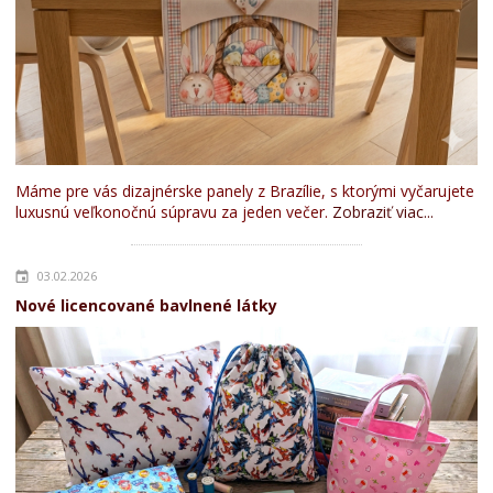
Máme pre vás dizajnérske panely z Brazílie, s ktorými vyčarujete
luxusnú veľkonočnú súpravu za jeden večer.
Zobraziť viac...
03.02.2026
Nové licencované bavlnené látky