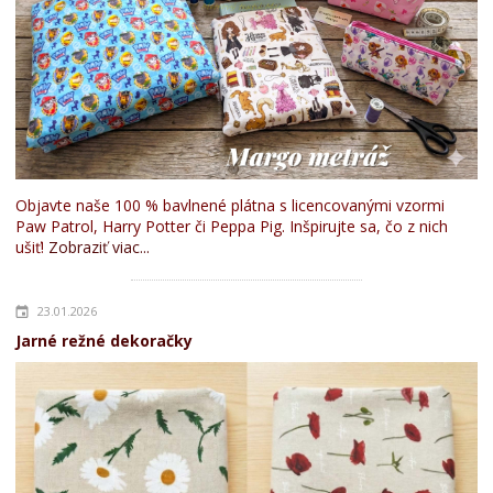
Objavte naše 100 % bavlnené plátna s licencovanými vzormi
Paw Patrol, Harry Potter či Peppa Pig. Inšpirujte sa, čo z nich
ušiť!
Zobraziť viac...
23.01.2026
Jarné režné dekoračky