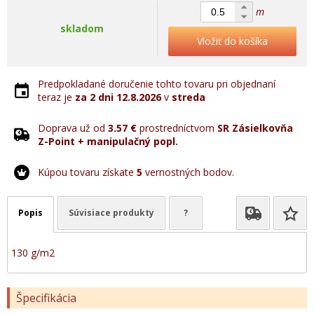
m
skladom
Vložiť do košíka
Predpokladané doručenie tohto tovaru pri objednaní
teraz je
za 2 dni
12.8.2026
v
streda
Doprava už od
3.57 €
prostredníctvom
SR Zásielkovňa
Z-Point + manipulačný popl.
Kúpou tovaru získate
5
vernostných bodov.
Popis
Súvisiace produkty
?
130 g/m2
Špecifikácia