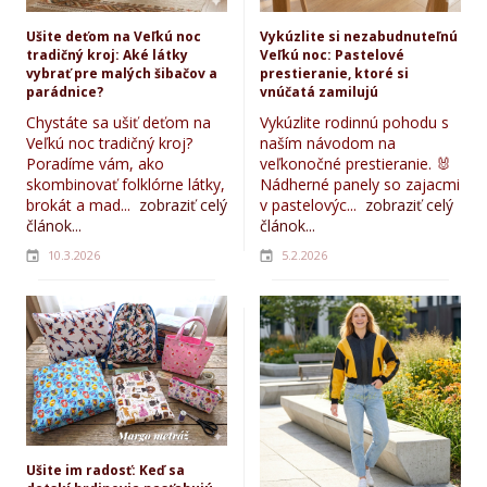
Ušite deťom na Veľkú noc
Vykúzlite si nezabudnuteľnú
tradičný kroj: Aké látky
Veľkú noc: Pastelové
vybrať pre malých šibačov a
prestieranie, ktoré si
parádnice?
vnúčatá zamilujú
Chystáte sa ušiť deťom na
Vykúzlite rodinnú pohodu s
Veľkú noc tradičný kroj?
naším návodom na
Poradíme vám, ako
veľkonočné prestieranie. 🐰
skombinovať folklórne látky,
Nádherné panely so zajacmi
brokát a mad...
zobraziť celý
v pastelovýc...
zobraziť celý
článok...
článok...
10.3.2026
5.2.2026
Ušite im radosť: Keď sa