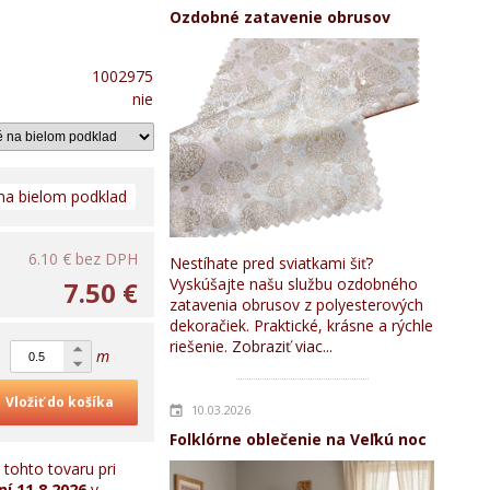
Ozdobné zatavenie obrusov
1002975
nie
na bielom podklad
6.10 €
bez DPH
Nestíhate pred sviatkami šiť?
Vyskúšajte našu službu ozdobného
7.50 €
zatavenia obrusov z polyesterových
dekoračiek. Praktické, krásne a rýchle
riešenie.
Zobraziť viac...
m
Vložiť do košíka
10.03.2026
Folklórne oblečenie na Veľkú noc
tohto tovaru pri
ní
11.8.2026
v