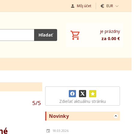
Môj účet
EUR
je prázdny
Hľadať
za 0.00 €
Zdieľať aktuálnu stránku
5
/
5
Novinky
né
18.03.2026