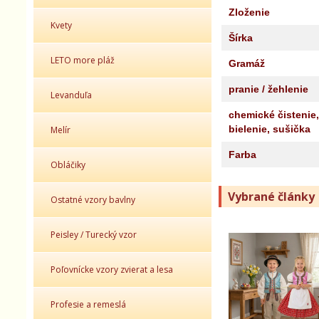
Zloženie
Kvety
Šírka
LETO more pláž
Gramáž
pranie / žehlenie
Levanduľa
chemické čistenie,
bielenie, sušička
Melír
Farba
Obláčiky
Vybrané články
Ostatné vzory bavlny
Peisley / Turecký vzor
Poľovnícke vzory zvierat a lesa
Profesie a remeslá