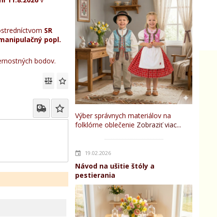
stredníctvom
SR
manipulačný popl.
rnostných bodov.
Výber správnych materiálov na
folklórne oblečenie
Zobraziť viac...
19.02.2026
Návod na ušitie štóly a
pestierania