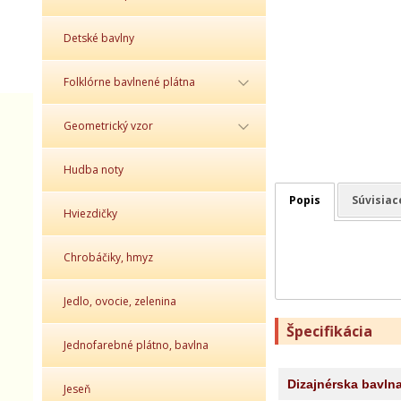
Detské bavlny
Folklórne bavlnené plátna
Geometrický vzor
Hudba noty
Popis
Súvisiac
Hviezdičky
Chrobáčiky, hmyz
Jedlo, ovocie, zelenina
Špecifikácia
Jednofarebné plátno, bavlna
Dizajnérska bavln
Jeseň