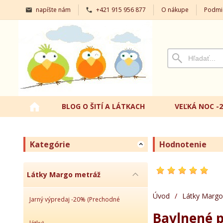
napíšte nám
+421 915 956 877
O nákupe
Podmi
BLOG O ŠITÍ A LÁTKACH
VEĽKÁ NOC -
Kategórie
Hodnotenie
Látky Margo metráž
Úvod
/
Látky Margo
Jarný výpredaj -20% (Prechodné
Bavlnené p