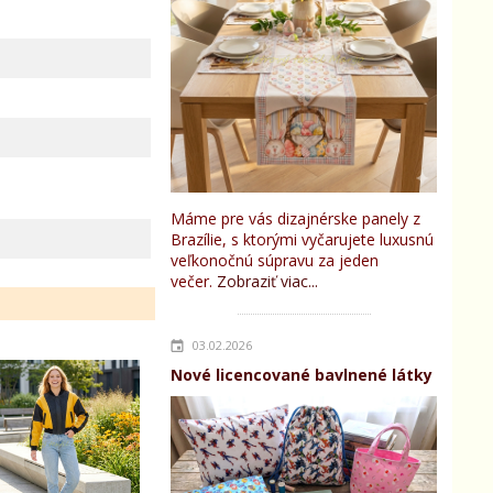
Máme pre vás dizajnérske panely z
Brazílie, s ktorými vyčarujete luxusnú
veľkonočnú súpravu za jeden
večer.
Zobraziť viac...
03.02.2026
Nové licencované bavlnené látky