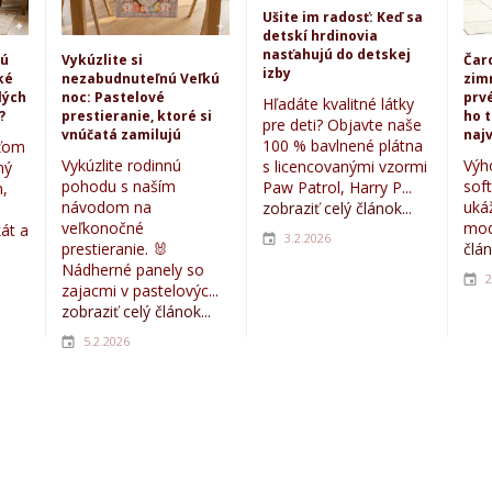
Ušite im radosť: Keď sa
detskí hrdinovia
nasťahujú do detskej
kú
Vykúzlite si
Čar
izby
ké
nezabudnuteľnú Veľkú
zim
lých
noc: Pastelové
prvé
Hľadáte kvalitné látky
?
prestieranie, ktoré si
ho 
pre deti? Objavte naše
vnúčatá zamilujú
najv
100 % bavlnené plátna
eťom
Vykúzlite rodinnú
Výh
s licencovanými vzormi
ný
pohodu s naším
sof
Paw Patrol, Harry P...
,
návodom na
uká
zobraziť celý článok...
veľkonočné
mod
kát a
3.2.2026
prestieranie. 🐰
člán
Nádherné panely so
2
zajacmi v pastelovýc...
zobraziť celý článok...
5.2.2026