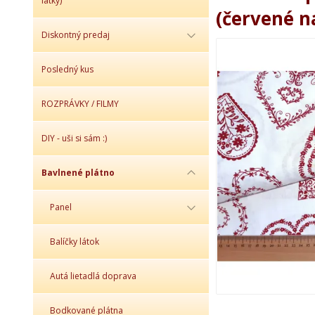
látky)
(červené n
Diskontný predaj
Posledný kus
ROZPRÁVKY / FILMY
DIY - uši si sám :)
Bavlnené plátno
Panel
Balíčky látok
Autá lietadlá doprava
Bodkované plátna