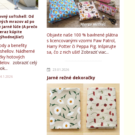
ovný softshell: Od
ných mrazov až po
 jarné lúče (A prečo
teraz kúpite
Objavte naše 100 % bavlnené plátna
ýhodnejšie!)
s licencovanými vzormi Paw Patrol,
ody a benefity
Harry Potter či Peppa Pig. Inšpirujte
tshellov. Nádherné
sa, čo z nich ušiť!
Zobraziť viac...
žky hotových
elov.
zobraziť celý
ok...
23.01.2026
4.1.2026
Jarné režné dekoračky