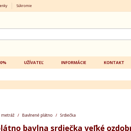
enky
Súkromie
20%
UŽÍVATEĽ
INFORMÁCIE
KONTAKT
 metráž
/
Bavlnené plátno
/
Srdiečka
látno bavlna srdiečka veľké ozdob