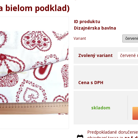
a bielom podklad)
ID produktu
Dizajnérska bavlna
Variant
Zvolený variant
červené 
Cena s DPH
skladom
Predpokladané doručenie 
objednaní teraz je
za 5 d