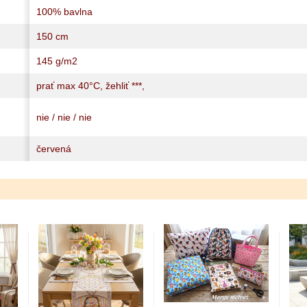
100% bavlna
150 cm
145 g/m2
prať max 40°C, žehliť ***,
nie / nie / nie
červená