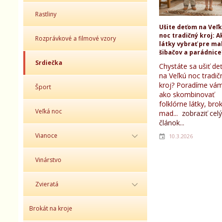
Rastliny
Ušite deťom na Veľ
noc tradičný kroj: A
Rozprávkové a filmové vzory
látky vybrať pre ma
šibačov a parádnice
Srdiečka
Chystáte sa ušiť d
na Veľkú noc tradič
kroj? Poradíme vám
Šport
ako skombinovať
folklórne látky, bro
Veľká noc
mad...
zobraziť celý
článok...
Vianoce
10.3.2026
Vinárstvo
Zvieratá
Brokát na kroje