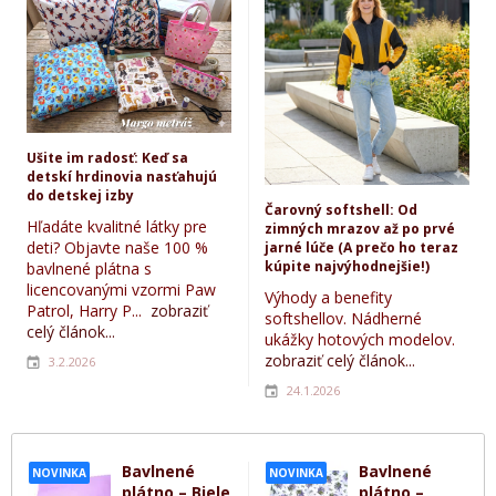
Ušite im radosť: Keď sa
detskí hrdinovia nasťahujú
do detskej izby
Čarovný softshell: Od
Hľadáte kvalitné látky pre
zimných mrazov až po prvé
deti? Objavte naše 100 %
jarné lúče (A prečo ho teraz
kúpite najvýhodnejšie!)
bavlnené plátna s
licencovanými vzormi Paw
Výhody a benefity
Patrol, Harry P...
zobraziť
softshellov. Nádherné
celý článok...
ukážky hotových modelov.
zobraziť celý článok...
3.2.2026
24.1.2026
Bavlnené
Bavlnené
NOVINKA
NOVINKA
plátno – Biele
plátno –