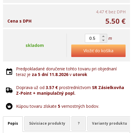
4.47 €
bez DPH
5.50 €
Cena s DPH
m
skladom
Vložiť do košíka
Predpokladané doručenie tohto tovaru pri objednaní
teraz je
za 5 dní
11.8.2026
v
utorok
Doprava už od
3.57 €
prostredníctvom
SR Zásielkovňa
Z-Point + manipulačný popl.
Kúpou tovaru získate
5
vernostných bodov.
Popis
Súvisiace produkty
?
Varianty produktu