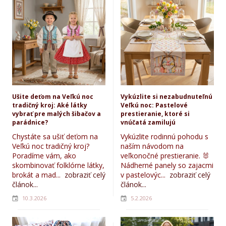
Ušite deťom na Veľkú noc
Vykúzlite si nezabudnuteľnú
tradičný kroj: Aké látky
Veľkú noc: Pastelové
vybrať pre malých šibačov a
prestieranie, ktoré si
parádnice?
vnúčatá zamilujú
Chystáte sa ušiť deťom na
Vykúzlite rodinnú pohodu s
Veľkú noc tradičný kroj?
naším návodom na
Poradíme vám, ako
veľkonočné prestieranie. 🐰
skombinovať folklórne látky,
Nádherné panely so zajacmi
brokát a mad...
zobraziť celý
v pastelovýc...
zobraziť celý
článok...
článok...
10.3.2026
5.2.2026