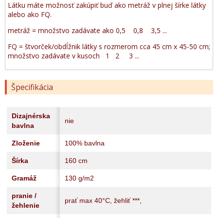
Látku máte možnosť zakúpiť buď ako metráž v plnej šírke látky
alebo ako FQ.
metráž = množstvo zadávate ako 0,5 0,8 3,5 ...
FQ = štvorček/obdĺžnik látky s rozmerom cca 45 cm x 45-50 cm;
množstvo zadávate v kusoch 1 2 3 ...
Špecifikácia
Dizajnérska
nie
bavlna
Zloženie
100% bavlna
Šírka
160 cm
Gramáž
130 g/m2
pranie /
prať max 40°C, žehliť ***,
žehlenie