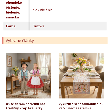
chemické
čistenie,
nie / nie / nie
bielenie,
sušička
Farba
Ružová
Vybrané články
Ušite deťom na Veľkú noc
Vykúzlite si nezabudnuteľnú
tradičný kroj: Aké látky
Veľkú noc: Pastelové