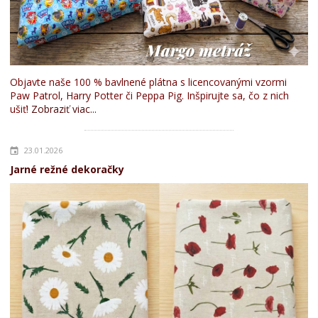
Objavte naše 100 % bavlnené plátna s licencovanými vzormi
Paw Patrol, Harry Potter či Peppa Pig. Inšpirujte sa, čo z nich
ušiť!
Zobraziť viac...
23.01.2026
Jarné režné dekoračky