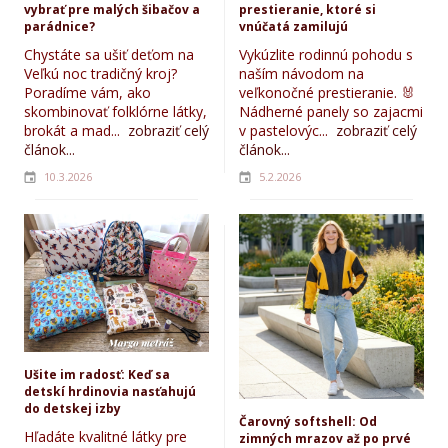
vybrať pre malých šibačov a
prestieranie, ktoré si
parádnice?
vnúčatá zamilujú
Chystáte sa ušiť deťom na
Vykúzlite rodinnú pohodu s
Veľkú noc tradičný kroj?
naším návodom na
Poradíme vám, ako
veľkonočné prestieranie. 🐰
skombinovať folklórne látky,
Nádherné panely so zajacmi
brokát a mad...
zobraziť celý
v pastelovýc...
zobraziť celý
článok...
článok...
10.3.2026
5.2.2026
Ušite im radosť: Keď sa
detskí hrdinovia nasťahujú
do detskej izby
Čarovný softshell: Od
Hľadáte kvalitné látky pre
zimných mrazov až po prvé