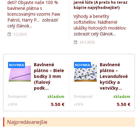
deti? Objavte naše 100 %
jarné lúče (A prečo ho teraz
kúpite najvýhodnejšie!)
bavlnené plátna s
licencovanými vzormi Paw
Výhody a benefity
Patrol, Harry P...
zobraziť
softshellov. Nádherné
celý článok...
ukážky hotových modelov.
zobraziť celý článok...
3.2.2026
24.1.2026
Bavlnené
Bavlnené
NOVINKA
NOVINKA
plátno – Biele
plátno –
bodky 3 mm
Levanduľové
(fialový
kytičky a
podk...
vetvičky...
Dostupnosť
skladom
Dostupnosť
skladom
5.50 €
5.50 €
s DPH
s DPH
Najpredávanejšie