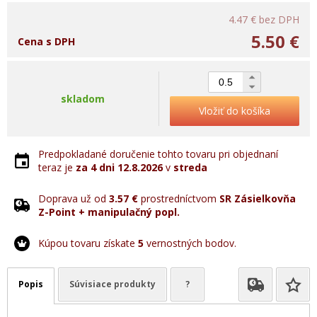
4.47 €
bez DPH
5.50 €
Cena s DPH
skladom
Vložiť do košíka
Predpokladané doručenie tohto tovaru pri objednaní
teraz je
za 4 dni
12.8.2026
v
streda
Doprava už od
3.57 €
prostredníctvom
SR Zásielkovňa
Z-Point + manipulačný popl.
Kúpou tovaru získate
5
vernostných bodov.
Popis
Súvisiace produkty
?