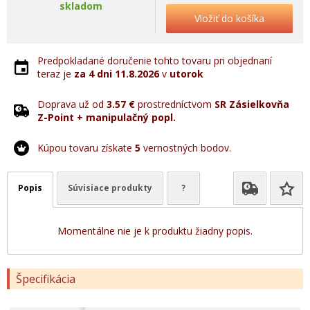
skladom
Vložiť do košíka
Predpokladané doručenie tohto tovaru pri objednaní
teraz je
za 4 dni
11.8.2026
v
utorok
Doprava už od
3.57 €
prostredníctvom
SR Zásielkovňa
Z-Point + manipulačný popl.
Kúpou tovaru získate
5
vernostných bodov.
Popis
Súvisiace produkty
?
Momentálne nie je k produktu žiadny popis.
Špecifikácia