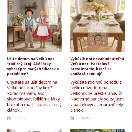
Ušite deťom na Veľkú noc
Vykúzlite si nezabudnuteľnú
tradičný kroj: Aké látky
Veľkú noc: Pastelové
vybrať pre malých šibačov a
prestieranie, ktoré si
parádnice?
vnúčatá zamilujú
Chystáte sa ušiť deťom na
Vykúzlite rodinnú pohodu s
Veľkú noc tradičný kroj?
naším návodom na
Poradíme vám, ako
veľkonočné prestieranie. 🐰
skombinovať folklórne látky,
Nádherné panely so zajacmi
brokát a mad...
zobraziť celý
v pastelovýc...
zobraziť celý
článok...
článok...
10.3.2026
5.2.2026