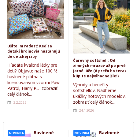
Ušite im radosť: Keď sa
detskí hrdinovia nasťahujú
do detskej izby
Čarovný softshell: Od
Hľadáte kvalitné látky pre
zimných mrazov až po prvé
deti? Objavte naše 100 %
jarné lúče (A prečo ho teraz
kúpite najvýhodnejšie!)
bavlnené plátna s
licencovanými vzormi Paw
Výhody a benefity
Patrol, Harry P...
zobraziť
softshellov. Nádherné
celý článok...
ukážky hotových modelov.
zobraziť celý článok...
3.2.2026
24.1.2026
Bavlnené
Bavlnené
NOVINKA
NOVINKA