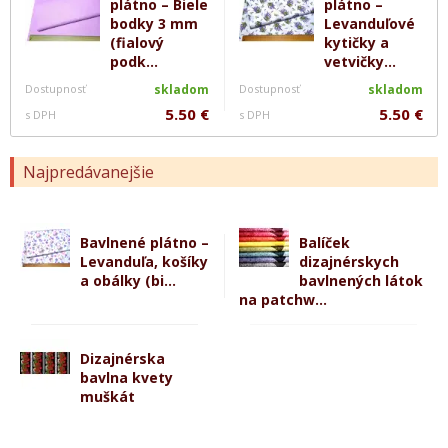
plátno – Biele
plátno –
bodky 3 mm
Levanduľové
(fialový
kytičky a
podk...
vetvičky...
Dostupnosť
skladom
Dostupnosť
skladom
5.50 €
5.50 €
s DPH
s DPH
Najpredávanejšie
Bavlnené plátno –
Balíček
Levanduľa, košíky
dizajnérskych
a obálky (bi...
bavlnených látok
na patchw...
Dizajnérska
bavlna kvety
muškát