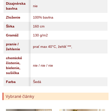
Dizajnérska
nie
bavlna
Zloženie
100% bavlna
Šírka
160 cm
Gramáž
130 g/m2
pranie /
prať max 40°C, žehliť ***,
žehlenie
chemické
čistenie,
nie / nie / nie
bielenie,
sušička
Farba
Šedá
Vybrané články