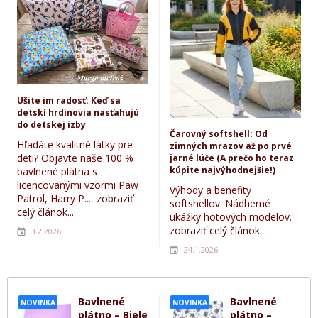
Ušite im radosť: Keď sa
detskí hrdinovia nasťahujú
do detskej izby
Čarovný softshell: Od
Hľadáte kvalitné látky pre
zimných mrazov až po prvé
deti? Objavte naše 100 %
jarné lúče (A prečo ho teraz
kúpite najvýhodnejšie!)
bavlnené plátna s
licencovanými vzormi Paw
Výhody a benefity
Patrol, Harry P...
zobraziť
softshellov. Nádherné
celý článok...
ukážky hotových modelov.
zobraziť celý článok...
3.2.2026
24.1.2026
Bavlnené
Bavlnené
NOVINKA
NOVINKA
plátno – Biele
plátno –