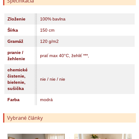
Špecifikácia
Zloženie
100% bavlna
Šírka
150 cm
Gramáž
120 g/m2
pranie /
prať max 40°C, žehliť ***,
žehlenie
chemické
čistenie,
nie / nie / nie
bielenie,
sušička
Farba
modrá
Vybrané články