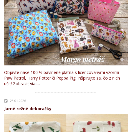
Objavte naše 100 % bavlnené plátna s licencovanými vzormi
Paw Patrol, Harry Potter či Peppa Pig. Inšpirujte sa, čo z nich
ušiť!
Zobraziť viac...
23.01.2026
Jarné režné dekoračky