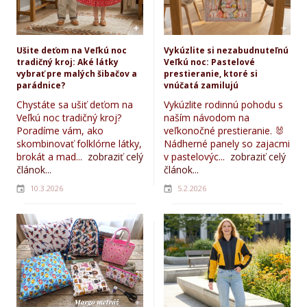
Ušite deťom na Veľkú noc
Vykúzlite si nezabudnuteľnú
tradičný kroj: Aké látky
Veľkú noc: Pastelové
vybrať pre malých šibačov a
prestieranie, ktoré si
parádnice?
vnúčatá zamilujú
Chystáte sa ušiť deťom na
Vykúzlite rodinnú pohodu s
Veľkú noc tradičný kroj?
naším návodom na
Poradíme vám, ako
veľkonočné prestieranie. 🐰
skombinovať folklórne látky,
Nádherné panely so zajacmi
brokát a mad...
zobraziť celý
v pastelovýc...
zobraziť celý
článok...
článok...
10.3.2026
5.2.2026