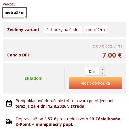
Veľkosť
metráž / m
Zvolený variant
5- bodky na šedej
metráž/m
5.69 €
bez DPH
7.00 €
Cena s DPH
skladom
Vložiť do košíka
Predpokladané doručenie tohto tovaru pri objednaní
teraz je
za 4 dni
12.8.2026
v
streda
Doprava už od
3.57 €
prostredníctvom
SR Zásielkovňa
Z-Point + manipulačný popl.