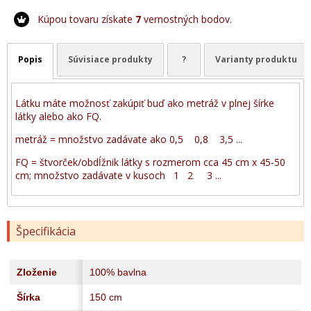
Kúpou tovaru získate
7
vernostných bodov.
Popis
Súvisiace produkty
?
Varianty produktu
Látku máte možnosť zakúpiť buď ako metráž v plnej šírke
látky alebo ako FQ.
metráž = množstvo zadávate ako 0,5 0,8 3,5 ...
FQ = štvorček/obdĺžnik látky s rozmerom cca 45 cm x 45-50
cm; množstvo zadávate v kusoch 1 2 3 ...
Špecifikácia
Zloženie
100% bavlna
Šírka
150 cm