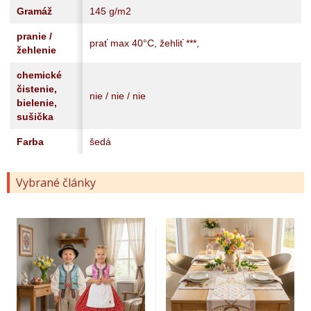
Gramáž
145 g/m2
pranie /
prať max 40°C, žehliť ***,
žehlenie
chemické
čistenie,
nie / nie / nie
bielenie,
sušička
Farba
šedá
Vybrané články