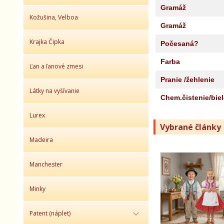
Gramáž
Kožušina, Velboa
Gramáž
Krajka Čipka
Počesaná?
Farba
Ľan a ľanové zmesi
Pranie /žehlenie
Látky na vyšívanie
Chem.čistenie/bie
Lurex
Vybrané články
Madeira
Manchester
Minky
Patent (náplet)