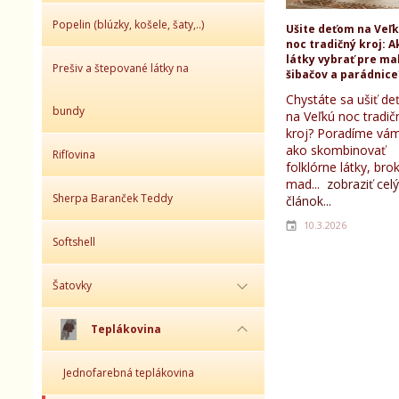
Popelin (blúzky, košele, šaty,..)
Ušite deťom na Veľ
noc tradičný kroj: A
látky vybrať pre ma
Prešiv a štepované látky na
šibačov a parádnice
Chystáte sa ušiť d
bundy
na Veľkú noc tradič
kroj? Poradíme vám
ako skombinovať
Rifľovina
folklórne látky, bro
mad...
zobraziť celý
Sherpa Baranček Teddy
článok...
10.3.2026
Softshell
Šatovky
Teplákovina
Jednofarebná teplákovina