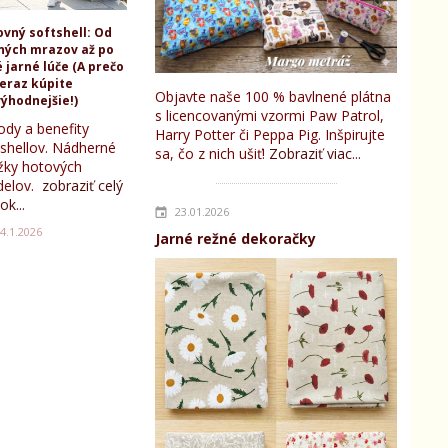
ovný softshell: Od
ných mrazov až po
 jarné lúče (A prečo
teraz kúpite
Objavte naše 100 % bavlnené plátna
ýhodnejšie!)
s licencovanými vzormi Paw Patrol,
ody a benefity
Harry Potter či Peppa Pig. Inšpirujte
tshellov. Nádherné
sa, čo z nich ušiť!
Zobraziť viac...
žky hotových
elov.
zobraziť celý
ok...
23.01.2026
4.1.2026
Jarné režné dekoračky