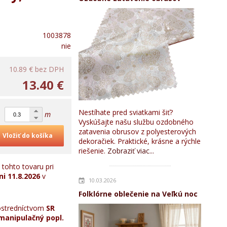
1003878
nie
10.89 €
bez DPH
13.40 €
Nestíhate pred sviatkami šiť?
m
Vyskúšajte našu službu ozdobného
zatavenia obrusov z polyesterových
Vložiť do košíka
dekoračiek. Praktické, krásne a rýchle
riešenie.
Zobraziť viac...
tohto tovaru pri
ni
11.8.2026
v
10.03.2026
Folklórne oblečenie na Veľkú noc
stredníctvom
SR
manipulačný popl.