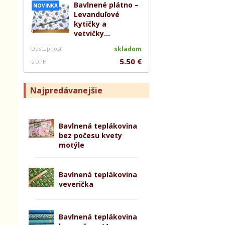
Bavlnené plátno –
NOVINKA
Levanduľové
kytičky a
vetvičky...
Dostupnosť
skladom
5.50 €
s DPH
Najpredávanejšie
Bavlnená teplákovina
bez počesu kvety
motýle
Bavlnená teplákovina
veverička
Bavlnená teplákovina