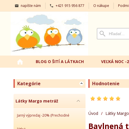
napíšte nám
+421 915 956 877
O nákupe
Podmi
BLOG O ŠITÍ A LÁTKACH
VEĽKÁ NOC -
Kategórie
Hodnotenie
Látky Margo metráž
Úvod
/
Látky Margo
Jarný výpredaj -20% (Prechodné
Bavlnená t