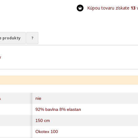
Kúpou tovaru získate
13
v
e produkty
?
y
a
nie
92% bavlna 8% elastan
150 cm
Okotex 100