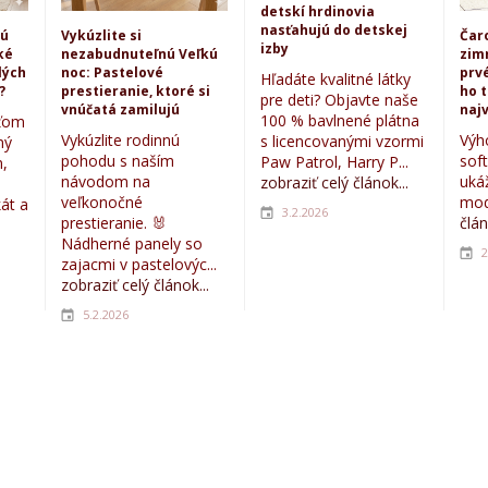
detskí hrdinovia
nasťahujú do detskej
kú
Vykúzlite si
Čar
izby
ké
nezabudnuteľnú Veľkú
zim
lých
noc: Pastelové
prvé
Hľadáte kvalitné látky
?
prestieranie, ktoré si
ho 
pre deti? Objavte naše
vnúčatá zamilujú
najv
100 % bavlnené plátna
eťom
Vykúzlite rodinnú
Výh
s licencovanými vzormi
ný
pohodu s naším
sof
Paw Patrol, Harry P...
,
návodom na
uká
zobraziť celý článok...
veľkonočné
mod
kát a
3.2.2026
prestieranie. 🐰
člán
Nádherné panely so
2
zajacmi v pastelovýc...
zobraziť celý článok...
5.2.2026