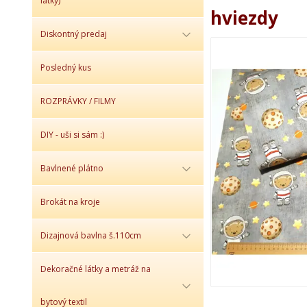
látky)
hviezdy
Diskontný predaj
Posledný kus
ROZPRÁVKY / FILMY
DIY - uši si sám :)
Bavlnené plátno
Brokát na kroje
Dizajnová bavlna š.110cm
Dekoračné látky a metráž na
bytový textil