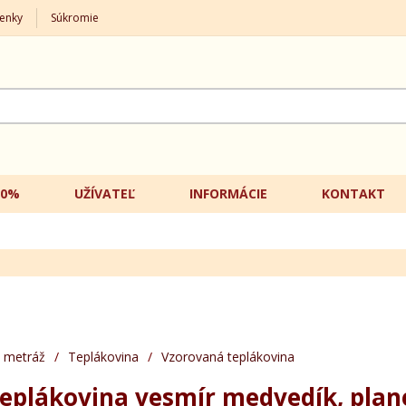
enky
Súkromie
20%
UŽÍVATEĽ
INFORMÁCIE
KONTAKT
 metráž
/
Teplákovina
/
Vzorovaná teplákovina
eplákovina vesmír medvedík, plan