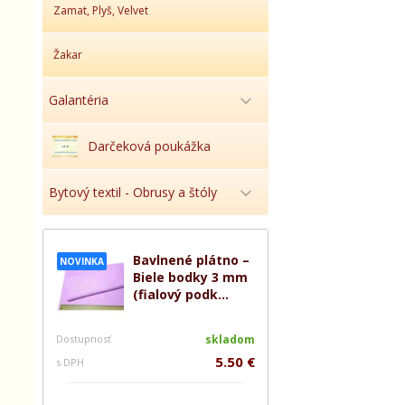
Zamat, Plyš, Velvet
Žakar
Galantéria
Darčeková poukážka
Bytový textil - Obrusy a štóly
Bavlnené plátno –
NOVINKA
Biele bodky 3 mm
(fialový podk...
Dostupnosť
skladom
5.50 €
s DPH