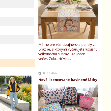
Máme pre vás dizajnérske panely z
Brazílie, s ktorými vyčarujete luxusnú
veľkonočnú súpravu za jeden
večer.
Zobraziť viac...
03.02.2026
Nové licencované bavlnené látky