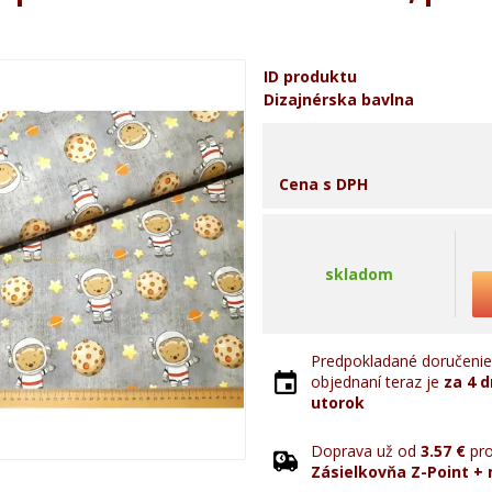
ID produktu
Dizajnérska bavlna
Cena s DPH
skladom
Predpokladané doručenie 
objednaní teraz je
za 4 d
utorok
Doprava už od
3.57 €
pro
Zásielkovňa Z-Point + 