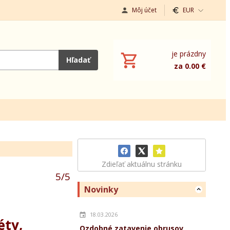
Môj účet
EUR
je prázdny
Hľadať
za 0.00 €
Zdieľať aktuálnu stránku
5
/
5
Novinky
18.03.2026
éty,
Ozdobné zatavenie obrusov