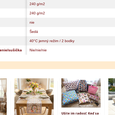
240 g/m2
240 g/m2
nie
Šedá
40°C jemný režim / 2 bodky
lenie/sušička
Nie/nie/nie
Ušite im radosť: Keď sa