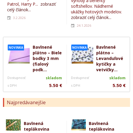
Výhody a benefity
Patrol, Harry P...
zobraziť
softshellov. Nádherné
celý článok...
ukážky hotových modelov.
zobraziť celý článok...
3.2.2026
24.1.2026
Bavlnené
Bavlnené
NOVINKA
NOVINKA
plátno – Biele
plátno –
bodky 3 mm
Levanduľové
(fialový
kytičky a
podk...
vetvičky...
Dostupnosť
skladom
Dostupnosť
skladom
5.50 €
5.50 €
s DPH
s DPH
Najpredávanejšie
Bavlnená
Bavlnená
teplákovina
teplákovina