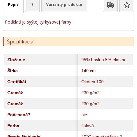
Popis
?
Varianty produktu
Podklad je syýtej tyrkysovej farby
Špecifikácia
Zloženie
95% bavlna 5% elastan
Šírka
140 cm
Certifikát
Okotex 100
Gramáž
230 g/m2
Gramáž
230 g/m2
Počesaná?
nie
Farba
fialová
Pranie /žehlenie
40°C jemný režim / 2