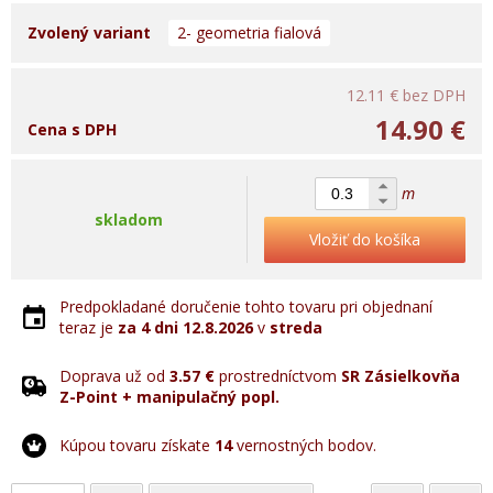
Zvolený variant
2- geometria fialová
12.11 €
bez DPH
14.90 €
Cena s DPH
m
skladom
Vložiť do košíka
Predpokladané doručenie tohto tovaru pri objednaní
teraz je
za 4 dni
12.8.2026
v
streda
Doprava už od
3.57 €
prostredníctvom
SR Zásielkovňa
Z-Point + manipulačný popl.
Kúpou tovaru získate
14
vernostných bodov.