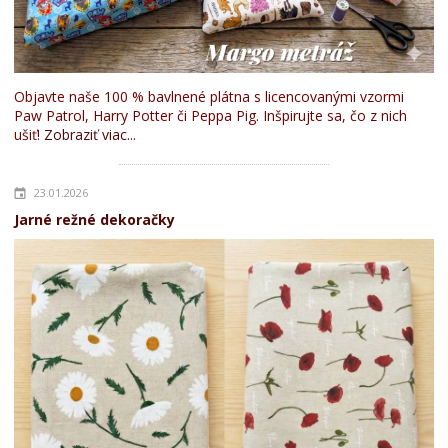
Objavte naše 100 % bavlnené plátna s licencovanými vzormi
Paw Patrol, Harry Potter či Peppa Pig. Inšpirujte sa, čo z nich
ušiť!
Zobraziť viac...
23.01.2026
Jarné režné dekoračky