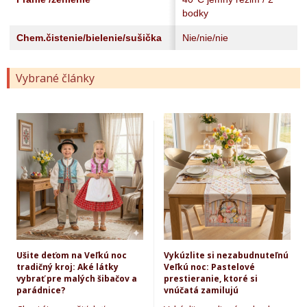
bodky
Chem.čistenie/bielenie/sušička
Nie/nie/nie
Vybrané články
Ušite deťom na Veľkú noc
Vykúzlite si nezabudnuteľnú
tradičný kroj: Aké látky
Veľkú noc: Pastelové
vybrať pre malých šibačov a
prestieranie, ktoré si
parádnice?
vnúčatá zamilujú