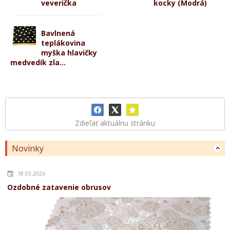
veverička
kocky (Modrá)
Bavlnená
teplákovina
myška hlavičky
medvedík zla...
Zdieľať aktuálnu stránku
Novinky
18.03.2026
Ozdobné zatavenie obrusov