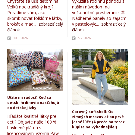
Chystáte sa ušiť deťom na
Vykúzlite rodinnú pohodu s
Veľkú noc tradičný kroj?
naším návodom na
Poradíme vám, ako
veľkonočné prestieranie. 🐰
skombinovať folklórne látky,
Nádherné panely so zajacmi
brokát a mad...
zobraziť celý
v pastelovýc...
zobraziť celý
článok...
článok...
10.3.2026
5.2.2026
Ušite im radosť: Keď sa
detskí hrdinovia nasťahujú
do detskej izby
Čarovný softshell: Od
Hľadáte kvalitné látky pre
zimných mrazov až po prvé
deti? Objavte naše 100 %
jarné lúče (A prečo ho teraz
kúpite najvýhodnejšie!)
bavlnené plátna s
licencovanými vzormi Paw