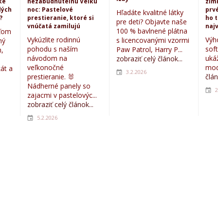
ké
nezabudnuteľnú Veľkú
zim
lých
noc: Pastelové
prvé
Hľadáte kvalitné látky
?
prestieranie, ktoré si
ho 
pre deti? Objavte naše
vnúčatá zamilujú
najv
100 % bavlnené plátna
eťom
Vykúzlite rodinnú
Výh
s licencovanými vzormi
ný
pohodu s naším
sof
Paw Patrol, Harry P...
,
návodom na
uká
zobraziť celý článok...
veľkonočné
mod
kát a
3.2.2026
prestieranie. 🐰
člán
Nádherné panely so
2
zajacmi v pastelovýc...
zobraziť celý článok...
5.2.2026