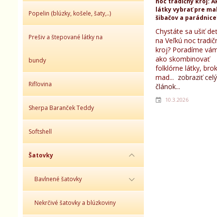
noc tradičný kroj: A
látky vybrať pre ma
Popelin (blúzky, košele, šaty,..)
šibačov a parádnice
Chystáte sa ušiť d
Prešiv a štepované látky na
na Veľkú noc tradič
kroj? Poradíme vám
ako skombinovať
bundy
folklórne látky, bro
mad...
zobraziť celý
Rifľovina
článok...
10.3.2026
Sherpa Baranček Teddy
Softshell
Šatovky
Bavlnené šatovky
Nekrčivé šatovky a blúzkoviny