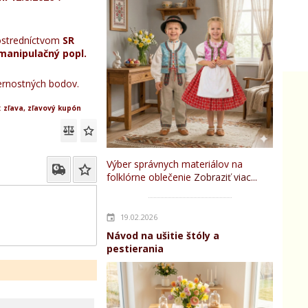
stredníctvom
SR
manipulačný popl.
rnostných bodov.
:
zľava, zľavový kupón
Výber správnych materiálov na
folklórne oblečenie
Zobraziť viac...
19.02.2026
Návod na ušitie štóly a
pestierania