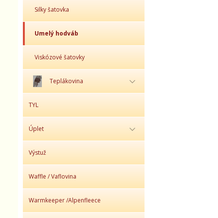
Silky šatovka
Umelý hodváb
Viskózové šatovky
Teplákovina
TYL
Úplet
Výstuž
Waffle / Vaflovina
Warmkeeper /Alpenfleece