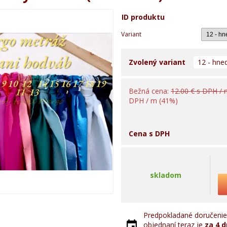
ID produktu
Variant
Zvolený variant
12 - hne
Bežná cena:
12.00 € s DPH /
DPH / m (41%)
Cena s DPH
skladom
Predpokladané doručenie 
objednaní teraz je
za 4 d