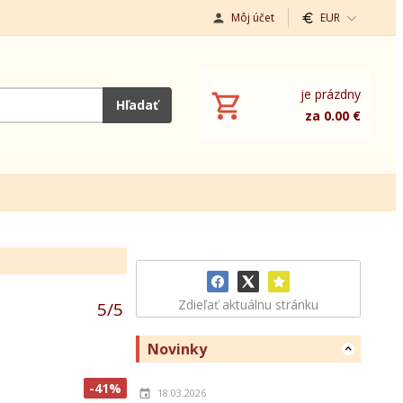
Môj účet
EUR
je prázdny
Hľadať
za 0.00 €
Zdieľať aktuálnu stránku
5
/
5
Novinky
-41%
18.03.2026