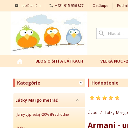
napíšte nám
+421 915 956 877
O nákupe
Podmi
BLOG O ŠITÍ A LÁTKACH
VEĽKÁ NOC -
Kategórie
Hodnotenie
Látky Margo metráž
Úvod
/
Látky Margo
Jarný výpredaj -20% (Prechodné
Armani - u