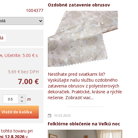
Ozdobné zatavenie obrusov
1004377
dá
 m
, Ušetríte: 5.00 € s
5.69 €
bez DPH
Nestíhate pred sviatkami šiť?
7.00 €
Vyskúšajte našu službu ozdobného
zatavenia obrusov z polyesterových
dekoračiek. Praktické, krásne a rýchle
riešenie.
Zobraziť viac...
m
Vložiť do košíka
10.03.2026
Folklórne oblečenie na Veľkú noc
tohto tovaru pri
ni
12.8.2026
v