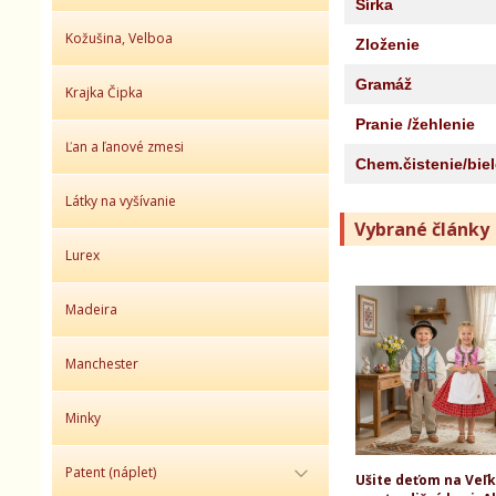
Šírka
Kožušina, Velboa
Zloženie
Gramáž
Krajka Čipka
Pranie /žehlenie
Ľan a ľanové zmesi
Chem.čistenie/bie
Látky na vyšívanie
Vybrané články
Lurex
Madeira
Manchester
Minky
Patent (náplet)
Ušite deťom na Veľ