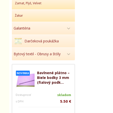
Zamat, Plyš, Velvet
Žakar
Galantéria
Darčeková poukážka
Bytový textil - Obrusy a štóly
Bavlnené plátno –
NOVINKA
Biele bodky 3 mm
(fialový podk...
Dostupnosť
skladom
5.50 €
s DPH