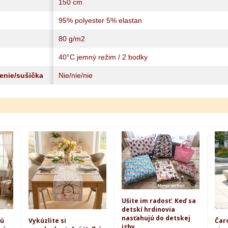
150 cm
95% polyester 5% elastan
80 g/m2
40°C jemný režim / 2 bodky
lenie/sušička
Nie/nie/nie
Ušite im radosť: Keď sa
detskí hrdinovia
nasťahujú do detskej
kú
Vykúzlite si
Čar
izby