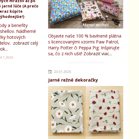
ných mrazov až po
 jarné lúče (A prečo
teraz kúpite
ýhodnejšie!)
ody a benefity
tshellov. Nádherné
Objavte naše 100 % bavlnené plátna
žky hotových
s licencovanými vzormi Paw Patrol,
elov.
zobraziť celý
Harry Potter či Peppa Pig. Inšpirujte
ok...
sa, čo z nich ušiť!
Zobraziť viac...
4.1.2026
23.01.2026
Jarné režné dekoračky