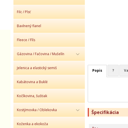
Filc / Plsť
Bavlnený flanel
Fleece / Flís
Gázovina / Fačovina / Mušelín
Jelenica a elastický semiš
Popis
?
Va
Kabátovina a Buklé
Kočíkovina, šuštiak
Kostýmovka / Oblekovka
Špecifikácia
Koženka a ekokoža