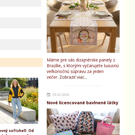
Máme pre vás dizajnérske panely z
Brazílie, s ktorými vyčarujete luxusnú
veľkonočnú súpravu za jeden
večer.
Zobraziť viac...
03.02.2026
Nové licencované bavlnené látky
ovný softshell: Od