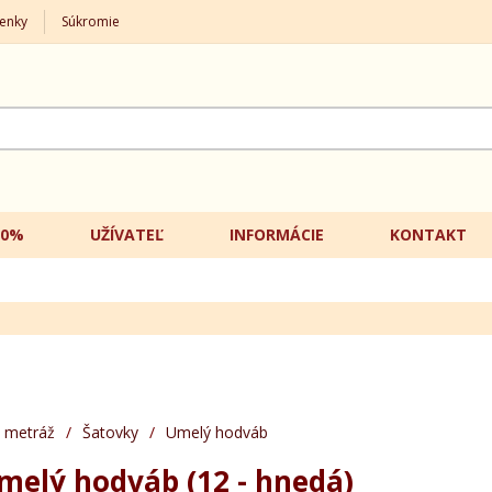
enky
Súkromie
20%
UŽÍVATEĽ
INFORMÁCIE
KONTAKT
 metráž
/
Šatovky
/
Umelý hodváb
melý hodváb (12 - hnedá)