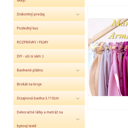
látky)
Diskontný predaj
Posledný kus
ROZPRÁVKY / FILMY
DIY - uši si sám :)
Bavlnené plátno
Brokát na kroje
Dizajnová bavlna š.110cm
Dekoračné látky a metráž na
bytový textil