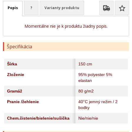
Popis
?
Varianty produktu
Momentálne nie je k produktu žiadny popis.
Špecifikácia
Šírka
150 cm
Zloženie
95% polyester 5%
elastan
Gramáž
80 g/m2
Pranie /žehlenie
40°C jemný režim / 2
bodky
Chem.čistenie/bielenie/sušička
Nie/nie/nie