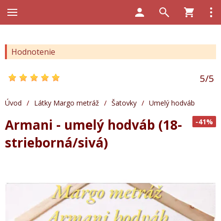
Hodnotenie
5
/
5
Úvod
/
Látky Margo metráž
/
Šatovky
/
Umelý hodváb
Armani - umelý hodváb (18-
-41%
strieborná/sivá)