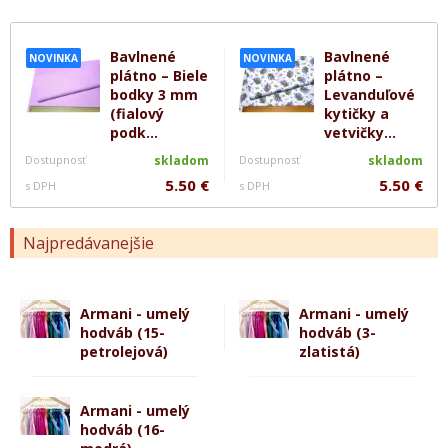
Bavlnené
Bavlnené
NOVINKA
NOVINKA
plátno – Biele
plátno –
bodky 3 mm
Levanduľové
(fialový
kytičky a
podk...
vetvičky...
Dostupnosť
skladom
Dostupnosť
skladom
5.50 €
5.50 €
s DPH
s DPH
Najpredávanejšie
Armani - umelý
Armani - umelý
hodváb (15-
hodváb (3-
petrolejová)
zlatistá)
Armani - umelý
hodváb (16-