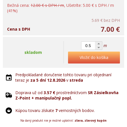
Bežná cena:
12.00 € s DPH / m
, Ušetríte: 5.00 € s DPH / m
(41%)
5.69 €
bez DPH
7.00 €
Cena s DPH
m
skladom
Vložiť do košíka
Predpokladané doručenie tohto tovaru pri objednaní
teraz je
za 5 dní
12.8.2026
v
streda
Doprava už od
3.57 €
prostredníctvom
SR Zásielkovňa
Z-Point + manipulačný popl.
Kúpou tovaru získate
7
vernostných bodov.
Na daný produkt nie je možné uplatniť:
zľava, zľavový kupón