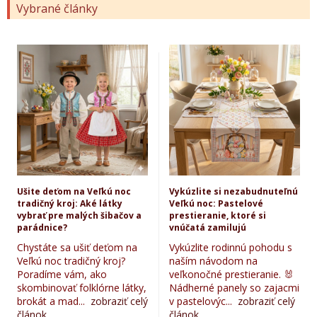
Vybrané články
Ušite deťom na Veľkú noc
Vykúzlite si nezabudnuteľnú
tradičný kroj: Aké látky
Veľkú noc: Pastelové
vybrať pre malých šibačov a
prestieranie, ktoré si
parádnice?
vnúčatá zamilujú
Chystáte sa ušiť deťom na
Vykúzlite rodinnú pohodu s
Veľkú noc tradičný kroj?
naším návodom na
Poradíme vám, ako
veľkonočné prestieranie. 🐰
skombinovať folklórne látky,
Nádherné panely so zajacmi
brokát a mad...
zobraziť celý
v pastelovýc...
zobraziť celý
článok...
článok...