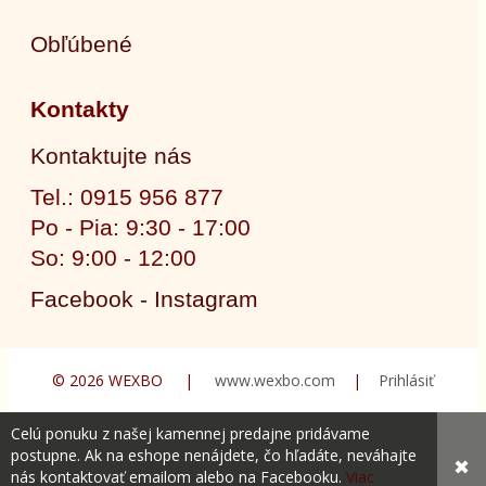
Obľúbené
Kontakty
Kontaktujte nás
Tel.: 0915 956 877
Po - Pia: 9:30 - 17:00
So: 9:00 - 12:00
Facebook - Instagram
© 2026 WEXBO |
www.wexbo.com
|
Prihlásiť
Celú ponuku z našej kamennej predajne pridávame
postupne. Ak na eshope nenájdete, čo hľadáte, neváhajte
✖
nás kontaktovať emailom alebo na Facebooku.
Viac