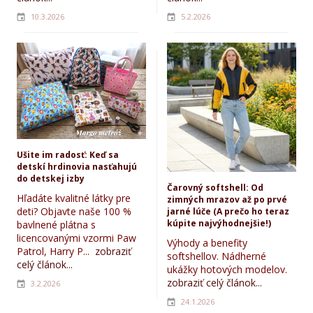
10.3.2026
5.2.2026
Ušite im radosť: Keď sa
detskí hrdinovia nasťahujú
do detskej izby
Čarovný softshell: Od
Hľadáte kvalitné látky pre
zimných mrazov až po prvé
deti? Objavte naše 100 %
jarné lúče (A prečo ho teraz
kúpite najvýhodnejšie!)
bavlnené plátna s
licencovanými vzormi Paw
Výhody a benefity
Patrol, Harry P...
zobraziť
softshellov. Nádherné
celý článok...
ukážky hotových modelov.
zobraziť celý článok...
3.2.2026
24.1.2026