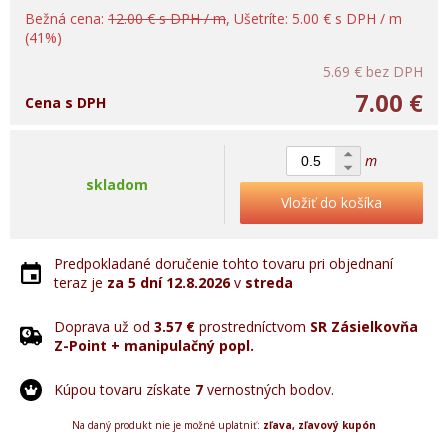
Bežná cena:
12.00 € s DPH / m
, Ušetríte: 5.00 € s DPH / m
(41%)
5.69 €
bez DPH
7.00 €
Cena s DPH
m
skladom
Vložiť do košíka
Predpokladané doručenie tohto tovaru pri objednaní
teraz je
za 5 dní
12.8.2026
v
streda
Doprava už od
3.57 €
prostredníctvom
SR Zásielkovňa
Z-Point + manipulačný popl.
Kúpou tovaru získate
7
vernostných bodov.
Na daný produkt nie je možné uplatniť:
zľava, zľavový kupón