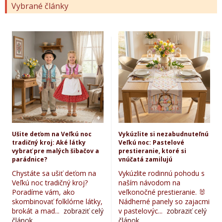
Vybrané články
Ušite deťom na Veľkú noc
Vykúzlite si nezabudnuteľnú
tradičný kroj: Aké látky
Veľkú noc: Pastelové
vybrať pre malých šibačov a
prestieranie, ktoré si
parádnice?
vnúčatá zamilujú
Chystáte sa ušiť deťom na
Vykúzlite rodinnú pohodu s
Veľkú noc tradičný kroj?
naším návodom na
Poradíme vám, ako
veľkonočné prestieranie. 🐰
skombinovať folklórne látky,
Nádherné panely so zajacmi
brokát a mad...
zobraziť celý
v pastelovýc...
zobraziť celý
článok...
článok...