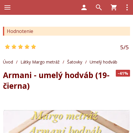
Hodnotenie
5
/
5
Úvod
/
Látky Margo metráž
/
Šatovky
/
Umelý hodváb
Armani - umelý hodváb (19-
-41%
čierna)