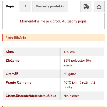
Popis
?
Varianty produktu
Momentálne nie je k produktu žiadny popis.
Špecifikácia
Šírka
150 cm
Zloženie
95% polyester 5%
elastan
Gramáž
80 g/m2
Pranie /žehlenie
40°C jemný režim / 2
bodky
Chem.čistenie/bielenie/sušička
Nie/nie/nie