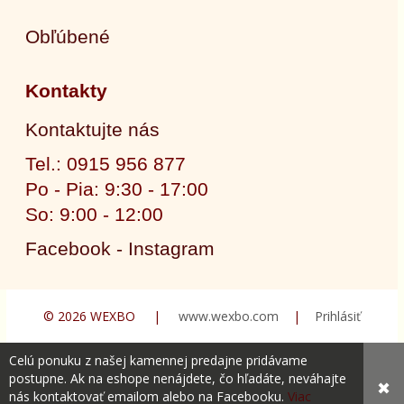
Obľúbené
Kontakty
Kontaktujte nás
Tel.: 0915 956 877
Po - Pia: 9:30 - 17:00
So: 9:00 - 12:00
Facebook - Instagram
© 2026 WEXBO |
www.wexbo.com
|
Prihlásiť
Celú ponuku z našej kamennej predajne pridávame
postupne. Ak na eshope nenájdete, čo hľadáte, neváhajte
✖
nás kontaktovať emailom alebo na Facebooku.
Viac