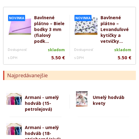
Bavlnené
Bavlnené
NOVINKA
NOVINKA
plátno – Biele
plátno –
bodky 3 mm
Levanduľové
(fialový
kytičky a
podk...
vetvičky...
Dostupnosť
skladom
Dostupnosť
skladom
5.50 €
5.50 €
s DPH
s DPH
Najpredávanejšie
Armani - umelý
Umelý hodváb
hodváb (15-
kvety
petrolejová)
Armani - umelý
hodváb (18-