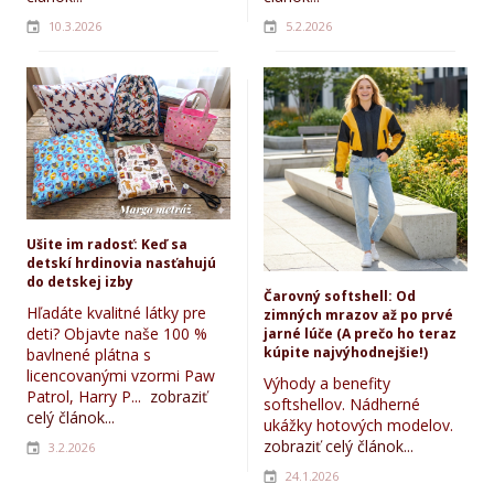
10.3.2026
5.2.2026
Ušite im radosť: Keď sa
detskí hrdinovia nasťahujú
do detskej izby
Čarovný softshell: Od
Hľadáte kvalitné látky pre
zimných mrazov až po prvé
deti? Objavte naše 100 %
jarné lúče (A prečo ho teraz
kúpite najvýhodnejšie!)
bavlnené plátna s
licencovanými vzormi Paw
Výhody a benefity
Patrol, Harry P...
zobraziť
softshellov. Nádherné
celý článok...
ukážky hotových modelov.
zobraziť celý článok...
3.2.2026
24.1.2026