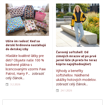
Ušite im radosť: Keď sa
detskí hrdinovia nasťahujú
do detskej izby
Čarovný softshell: Od
Hľadáte kvalitné látky pre
zimných mrazov až po prvé
deti? Objavte naše 100 %
jarné lúče (A prečo ho teraz
kúpite najvýhodnejšie!)
bavlnené plátna s
licencovanými vzormi Paw
Výhody a benefity
Patrol, Harry P...
zobraziť
softshellov. Nádherné
celý článok...
ukážky hotových modelov.
zobraziť celý článok...
3.2.2026
24.1.2026