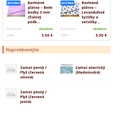
Bavlnené
Bavlnené
NOVINKA
NOVINKA
plátno – Biele
plátno –
bodky 3 mm
Levanduľové
(fialový
kytičky a
podk...
vetvičky...
Dostupnosť
skladom
Dostupnosť
skladom
5.50 €
5.50 €
s DPH
s DPH
Najpredávanejšie
Zamat pevný /
Zamat elastický
Plyš (červená
(bledomodrá)
vínová)
Zamat pevný /
Plyš (červená
jasná)