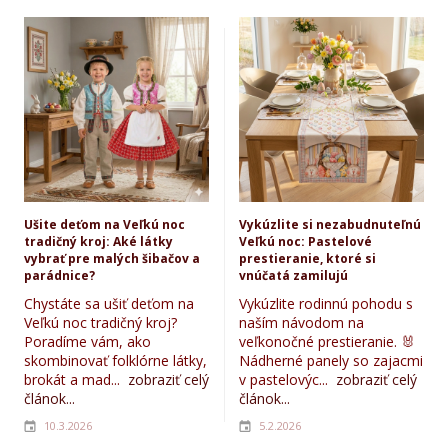
Ušite deťom na Veľkú noc
Vykúzlite si nezabudnuteľnú
tradičný kroj: Aké látky
Veľkú noc: Pastelové
vybrať pre malých šibačov a
prestieranie, ktoré si
parádnice?
vnúčatá zamilujú
Chystáte sa ušiť deťom na
Vykúzlite rodinnú pohodu s
Veľkú noc tradičný kroj?
naším návodom na
Poradíme vám, ako
veľkonočné prestieranie. 🐰
skombinovať folklórne látky,
Nádherné panely so zajacmi
brokát a mad...
zobraziť celý
v pastelovýc...
zobraziť celý
článok...
článok...
10.3.2026
5.2.2026