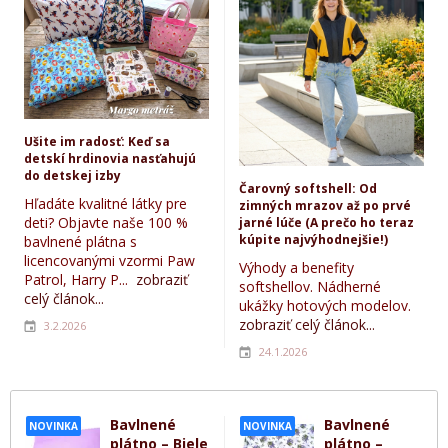
Ušite im radosť: Keď sa
detskí hrdinovia nasťahujú
do detskej izby
Čarovný softshell: Od
Hľadáte kvalitné látky pre
zimných mrazov až po prvé
deti? Objavte naše 100 %
jarné lúče (A prečo ho teraz
kúpite najvýhodnejšie!)
bavlnené plátna s
licencovanými vzormi Paw
Výhody a benefity
Patrol, Harry P...
zobraziť
softshellov. Nádherné
celý článok...
ukážky hotových modelov.
zobraziť celý článok...
3.2.2026
24.1.2026
Bavlnené
Bavlnené
NOVINKA
NOVINKA
plátno – Biele
plátno –