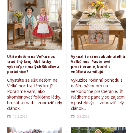
Ušite deťom na Veľkú noc
Vykúzlite si nezabudnuteľnú
tradičný kroj: Aké látky
Veľkú noc: Pastelové
vybrať pre malých šibačov a
prestieranie, ktoré si
parádnice?
vnúčatá zamilujú
Chystáte sa ušiť deťom na
Vykúzlite rodinnú pohodu s
Veľkú noc tradičný kroj?
naším návodom na
Poradíme vám, ako
veľkonočné prestieranie. 🐰
skombinovať folklórne látky,
Nádherné panely so zajacmi
brokát a mad...
zobraziť celý
v pastelovýc...
zobraziť celý
článok...
článok...
10.3.2026
5.2.2026