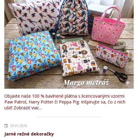
Objavte naše 100 % bavlnené plátna s licencovanými vzormi
Paw Patrol, Harry Potter či Peppa Pig. Inšpirujte sa, čo z nich
ušiť!
Zobraziť viac...
23.01.2026
Jarné režné dekoračky