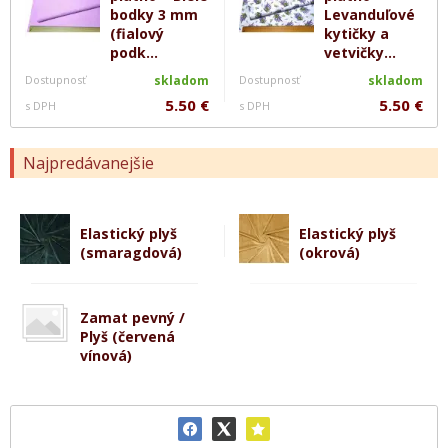
bodky 3 mm
Levanduľové
(fialový
kytičky a
podk...
vetvičky...
Dostupnosť
skladom
Dostupnosť
skladom
5.50 €
5.50 €
s DPH
s DPH
Najpredávanejšie
Elastický plyš
Elastický plyš
(smaragdová)
(okrová)
Zamat pevný /
Plyš (červená
vínová)