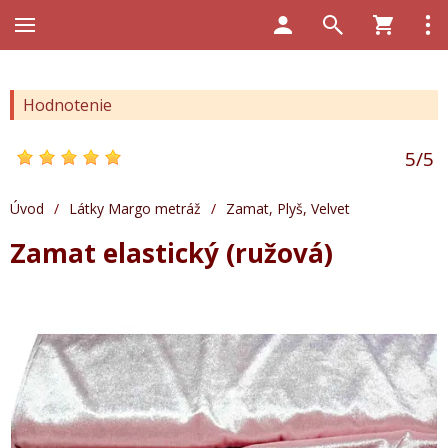
Hodnotenie
5
/
5
Úvod
/
Látky Margo metráž
/
Zamat, Plyš, Velvet
Zamat elastický (ružová)