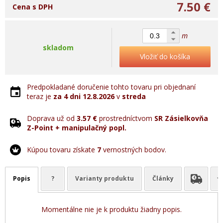
7.50 €
Cena s DPH
m
skladom
Vložiť do košíka
Predpokladané doručenie tohto tovaru pri objednaní
teraz je
za 4 dni
12.8.2026
v
streda
Doprava už od
3.57 €
prostredníctvom
SR Zásielkovňa
Z-Point + manipulačný popl.
Kúpou tovaru získate
7
vernostných bodov.
Popis
?
Varianty produktu
Články
Momentálne nie je k produktu žiadny popis.