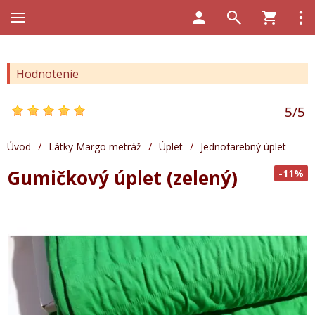
Hodnotenie
5
/
5
Úvod
/
Látky Margo metráž
/
Úplet
/
Jednofarebný úplet
Gumičkový úplet (zelený)
-11%