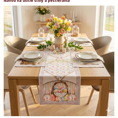
Návod na ušitie štóly a pestierania