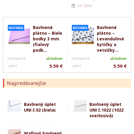
24.1.2026
Bavlnené
Bavlnené
NOVINKA
NOVINKA
plátno – Biele
plátno –
bodky 3 mm
Levanduľové
(fialový
kytičky a
podk...
vetvičky...
Dostupnosť
skladom
Dostupnosť
skladom
5.50 €
5.50 €
s DPH
s DPH
Najpredávanejšie
Bavlnený úplet
Bavlnený úplet
UNI č.02 (biela)
UNI č.1022 (1022
svetlosivá)
Waflový bavlnený