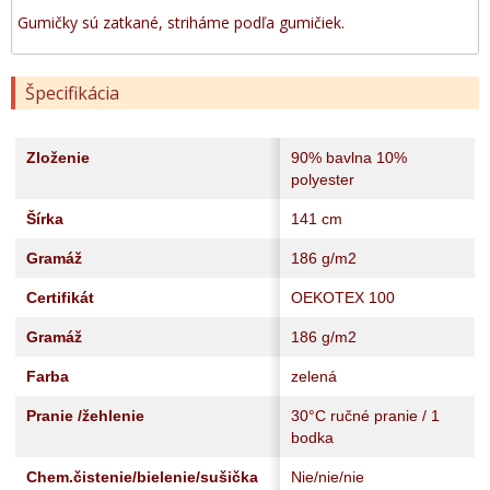
Gumičky sú zatkané, striháme podľa gumičiek.
Špecifikácia
Zloženie
90% bavlna 10%
polyester
Šírka
141 cm
Gramáž
186 g/m2
Certifikát
OEKOTEX 100
Gramáž
186 g/m2
Farba
zelená
Pranie /žehlenie
30°C ručné pranie / 1
bodka
Chem.čistenie/bielenie/sušička
Nie/nie/nie