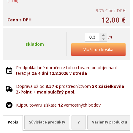
(11%)
9.76 €
bez DPH
12.00 €
Cena s DPH
m
skladom
Vložiť do košíka
Predpokladané doručenie tohto tovaru pri objednaní
teraz je
za 4 dni
12.8.2026
v
streda
Doprava už od
3.57 €
prostredníctvom
SR Zásielkovňa
Z-Point + manipulačný popl.
Kúpou tovaru získate
12
vernostných bodov.
Popis
Súvisiace produkty
?
Varianty produktu