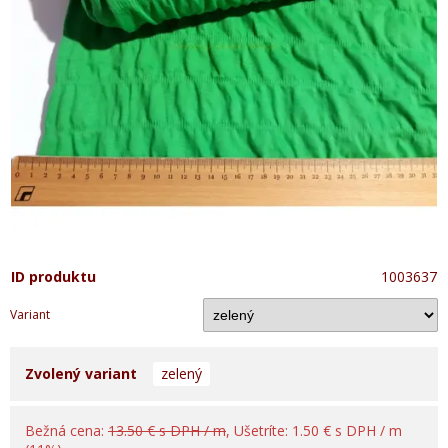
ID produktu
1003637
Variant
Zvolený variant
zelený
Bežná cena:
13.50 € s DPH / m
, Ušetríte: 1.50 € s DPH / m