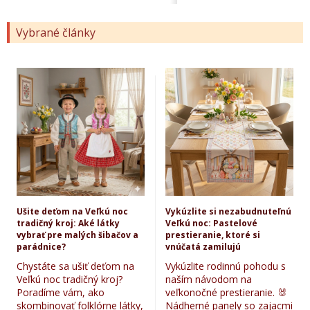
Vybrané články
Ušite deťom na Veľkú noc
Vykúzlite si nezabudnuteľnú
tradičný kroj: Aké látky
Veľkú noc: Pastelové
vybrať pre malých šibačov a
prestieranie, ktoré si
parádnice?
vnúčatá zamilujú
Chystáte sa ušiť deťom na
Vykúzlite rodinnú pohodu s
Veľkú noc tradičný kroj?
naším návodom na
Poradíme vám, ako
veľkonočné prestieranie. 🐰
skombinovať folklórne látky,
Nádherné panely so zajacmi