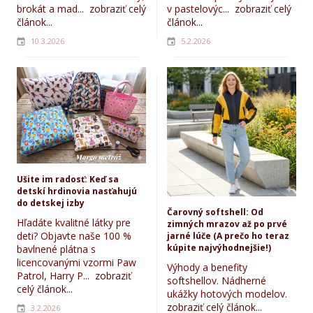
brokát a mad...
zobraziť celý
v pastelovýc...
zobraziť celý
článok...
článok...
10.3.2026
5.2.2026
Ušite im radosť: Keď sa
detskí hrdinovia nasťahujú
do detskej izby
Čarovný softshell: Od
Hľadáte kvalitné látky pre
zimných mrazov až po prvé
deti? Objavte naše 100 %
jarné lúče (A prečo ho teraz
kúpite najvýhodnejšie!)
bavlnené plátna s
licencovanými vzormi Paw
Výhody a benefity
Patrol, Harry P...
zobraziť
softshellov. Nádherné
celý článok...
ukážky hotových modelov.
zobraziť celý článok...
3.2.2026