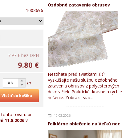
Ozdobné zatavenie obrusov
1003696
7.97 €
bez DPH
9.80 €
Nestíhate pred sviatkami šiť?
Vyskúšajte našu službu ozdobného
m
zatavenia obrusov z polyesterových
dekoračiek. Praktické, krásne a rýchle
Vložiť do košíka
riešenie.
Zobraziť viac...
tohto tovaru pri
10.03.2026
ni
11.8.2026
v
Folklórne oblečenie na Veľkú noc