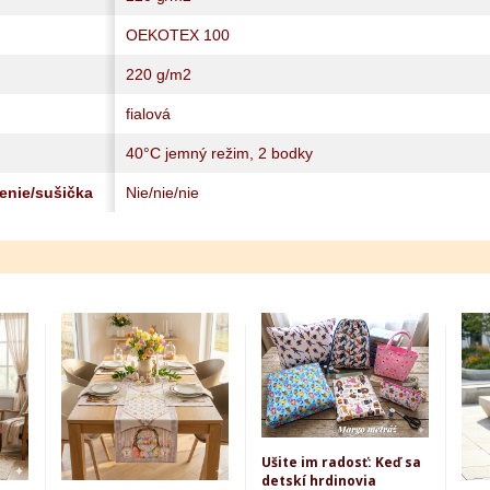
OEKOTEX 100
220 g/m2
fialová
40°C jemný režim, 2 bodky
lenie/sušička
Nie/nie/nie
Ušite im radosť: Keď sa
detskí hrdinovia