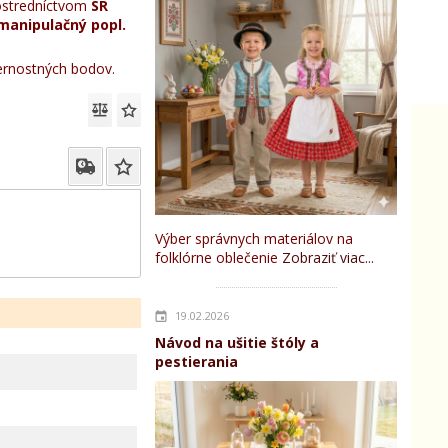
stredníctvom
SR
manipulačný popl.
rnostných bodov.
Výber správnych materiálov na
folklórne oblečenie
Zobraziť viac...
19.02.2026
Návod na ušitie štóly a
pestierania