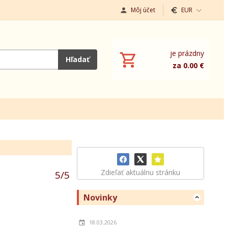
Môj účet
EUR
je prázdny
Hľadať
za 0.00 €
Zdieľať aktuálnu stránku
5
/
5
Novinky
18.03.2026