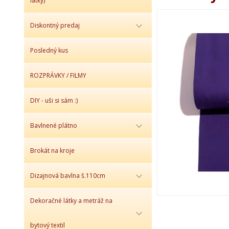
látky)
Diskontný predaj
Posledný kus
ROZPRÁVKY / FILMY
DIY - uši si sám :)
Bavlnené plátno
Brokát na kroje
Dizajnová bavlna š.110cm
Dekoračné látky a metráž na
bytový textil