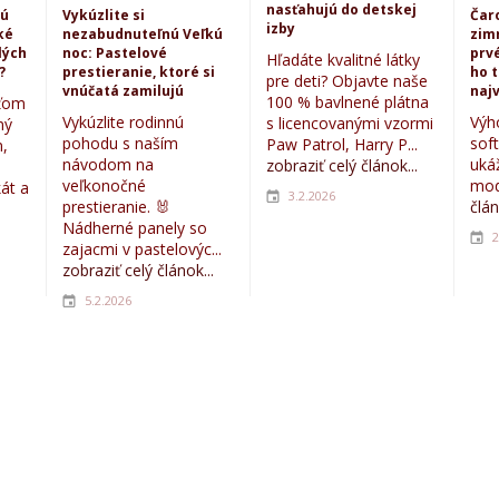
nasťahujú do detskej
kú
Vykúzlite si
Čar
izby
ké
nezabudnuteľnú Veľkú
zim
lých
noc: Pastelové
prvé
Hľadáte kvalitné látky
?
prestieranie, ktoré si
ho 
pre deti? Objavte naše
vnúčatá zamilujú
najv
100 % bavlnené plátna
eťom
Vykúzlite rodinnú
Výh
s licencovanými vzormi
ný
pohodu s naším
sof
Paw Patrol, Harry P...
,
návodom na
uká
zobraziť celý článok...
veľkonočné
mod
kát a
3.2.2026
prestieranie. 🐰
člán
Nádherné panely so
2
zajacmi v pastelovýc...
zobraziť celý článok...
5.2.2026