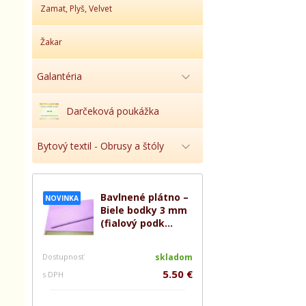
Zamat, Plyš, Velvet
Žakar
Galantéria
Darčeková poukážka
Bytový textil - Obrusy a štóly
Bavlnené plátno –
NOVINKA
Biele bodky 3 mm
(fialový podk...
Dostupnosť
skladom
5.50 €
s DPH