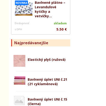
Bavlnené plátno –
NOVINKA
Levanduľové
kytičky a
vetvičky...
Dostupnosť
skladom
5.50 €
s DPH
Najpredávanejšie
Elastický plyš (ružová)
Bavlnený úplet UNI č.21
(21 cyklaménová)
Bavlnený úplet UNI č.15
(čierna)