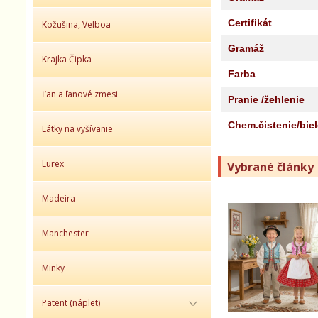
Certifikát
Kožušina, Velboa
Gramáž
Krajka Čipka
Farba
Ľan a ľanové zmesi
Pranie /žehlenie
Chem.čistenie/bie
Látky na vyšívanie
Lurex
Vybrané články
Madeira
Manchester
Minky
Patent (náplet)