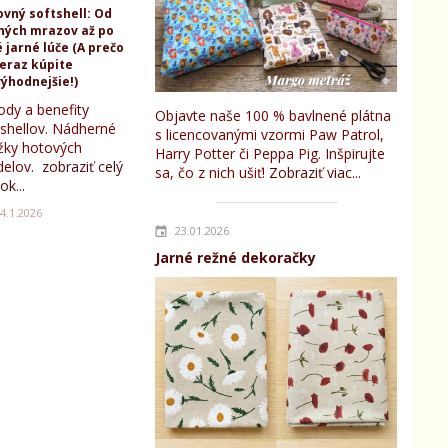
ovný softshell: Od
ných mrazov až po
 jarné lúče (A prečo
teraz kúpite
ýhodnejšie!)
ody a benefity
Objavte naše 100 % bavlnené plátna
tshellov. Nádherné
s licencovanými vzormi Paw Patrol,
žky hotových
Harry Potter či Peppa Pig. Inšpirujte
elov.
zobraziť celý
sa, čo z nich ušiť!
Zobraziť viac...
ok...
4.1.2026
23.01.2026
Jarné režné dekoračky