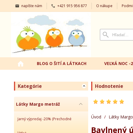
napíšte nám
+421 915 956 877
O nákupe
Podmi
BLOG O ŠITÍ A LÁTKACH
VEĽKÁ NOC -
Kategórie
Hodnotenie
Látky Margo metráž
Úvod
/
Látky Margo
Jarný výpredaj -20% (Prechodné
Bavlnený ú