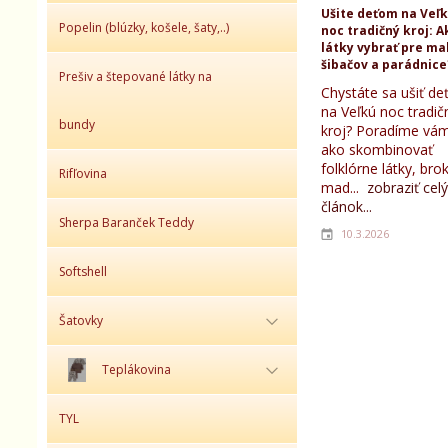
Ušite deťom na Veľ
Popelin (blúzky, košele, šaty,..)
noc tradičný kroj: A
látky vybrať pre ma
šibačov a parádnice
Prešiv a štepované látky na
Chystáte sa ušiť d
na Veľkú noc tradič
bundy
kroj? Poradíme vám
ako skombinovať
folklórne látky, bro
Rifľovina
mad...
zobraziť celý
článok...
Sherpa Baranček Teddy
10.3.2026
Softshell
Šatovky
Teplákovina
TYL