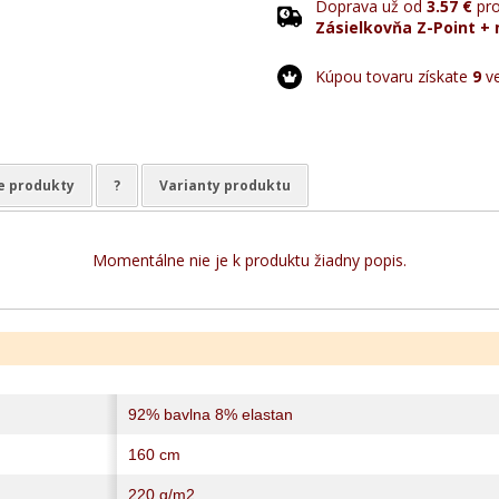
Doprava už od
3.57 €
pro
Zásielkovňa Z-Point + 
Kúpou tovaru získate
9
ve
e produkty
?
Varianty produktu
Momentálne nie je k produktu žiadny popis.
92% bavlna 8% elastan
160 cm
220 g/m2