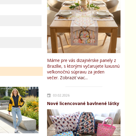
Máme pre vás dizajnérske panely z
Brazílie, s ktorými vyčarujete luxusnú
veľkonočnú súpravu za jeden
večer.
Zobraziť viac...
03.02.2026
Nové licencované bavlnené látky