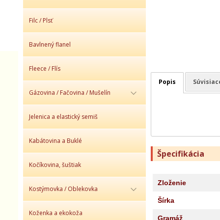
Filc / Plsť
Bavlnený flanel
Fleece / Flís
Popis
Súvisiac
Gázovina / Fačovina / Mušelín
Jelenica a elastický semiš
Kabátovina a Buklé
Špecifikácia
Kočíkovina, šuštiak
Zloženie
Kostýmovka / Oblekovka
Šírka
Koženka a ekokoža
Gramáž