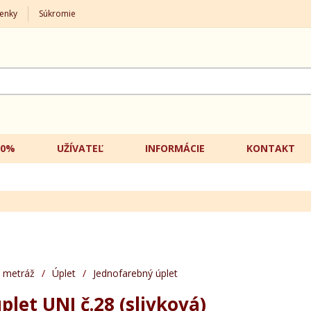
enky
Súkromie
20%
UŽÍVATEĽ
INFORMÁCIE
KONTAKT
 metráž
/
Úplet
/
Jednofarebný úplet
plet UNI č.28 (slivková)