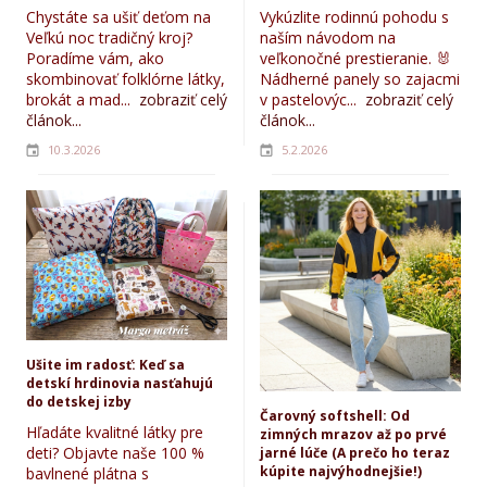
Chystáte sa ušiť deťom na
Vykúzlite rodinnú pohodu s
Veľkú noc tradičný kroj?
naším návodom na
Poradíme vám, ako
veľkonočné prestieranie. 🐰
skombinovať folklórne látky,
Nádherné panely so zajacmi
brokát a mad...
zobraziť celý
v pastelovýc...
zobraziť celý
článok...
článok...
10.3.2026
5.2.2026
Ušite im radosť: Keď sa
detskí hrdinovia nasťahujú
do detskej izby
Čarovný softshell: Od
Hľadáte kvalitné látky pre
zimných mrazov až po prvé
deti? Objavte naše 100 %
jarné lúče (A prečo ho teraz
kúpite najvýhodnejšie!)
bavlnené plátna s