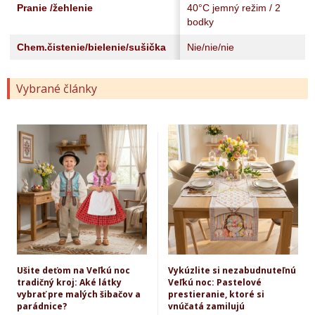
Pranie /žehlenie
40°C jemný režim / 2
bodky
Chem.čistenie/bielenie/sušička
Nie/nie/nie
Vybrané články
Ušite deťom na Veľkú noc
Vykúzlite si nezabudnuteľnú
tradičný kroj: Aké látky
Veľkú noc: Pastelové
vybrať pre malých šibačov a
prestieranie, ktoré si
parádnice?
vnúčatá zamilujú