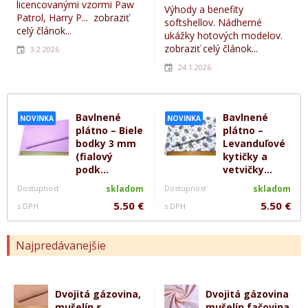
licencovanými vzormi Paw
Výhody a benefity
Patrol, Harry P...
zobraziť
softshellov. Nádherné
celý článok...
ukážky hotových modelov.
zobraziť celý článok...
3.2.2026
24.1.2026
Bavlnené
Bavlnené
NOVINKA
NOVINKA
plátno – Biele
plátno –
bodky 3 mm
Levanduľové
(fialový
kytičky a
podk...
vetvičky...
Dostupnosť
skladom
Dostupnosť
skladom
5.50 €
5.50 €
s DPH
s DPH
Najpredávanejšie
Dvojitá gázovina,
Dvojitá gázovina
mušelín s
mušelín fačovina