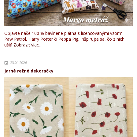
Objavte naše 100 % bavlnené plátna s licencovanými vzormi
Paw Patrol, Harry Potter či Peppa Pig. Inšpirujte sa, čo z nich
ušiť!
Zobraziť viac...
23.01.2026
Jarné režné dekoračky