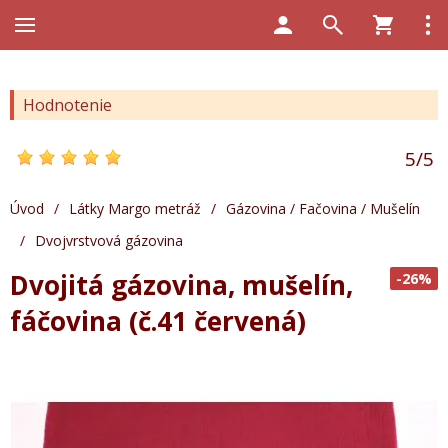
Hodnotenie
5
/
5
Úvod
/
Látky Margo metráž
/
Gázovina / Fačovina / Mušelín
/
Dvojvrstvová gázovina
Dvojitá gázovina, mušelín,
-26%
fáčovina (č.41 červená)