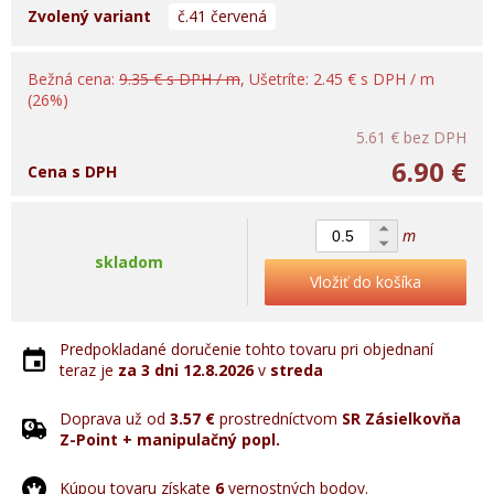
Zvolený variant
č.41 červená
Bežná cena:
9.35 € s DPH / m
, Ušetríte: 2.45 € s DPH / m
(26%)
5.61 €
bez DPH
6.90 €
Cena s DPH
m
skladom
Vložiť do košíka
Predpokladané doručenie tohto tovaru pri objednaní
teraz je
za 3 dni
12.8.2026
v
streda
Doprava už od
3.57 €
prostredníctvom
SR Zásielkovňa
Z-Point + manipulačný popl.
Kúpou tovaru získate
6
vernostných bodov.