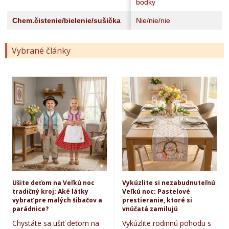
bodky
Chem.čistenie/bielenie/sušička
Nie/nie/nie
Vybrané články
Ušite deťom na Veľkú noc
Vykúzlite si nezabudnuteľnú
tradičný kroj: Aké látky
Veľkú noc: Pastelové
vybrať pre malých šibačov a
prestieranie, ktoré si
parádnice?
vnúčatá zamilujú
Chystáte sa ušiť deťom na
Vykúzlite rodinnú pohodu s