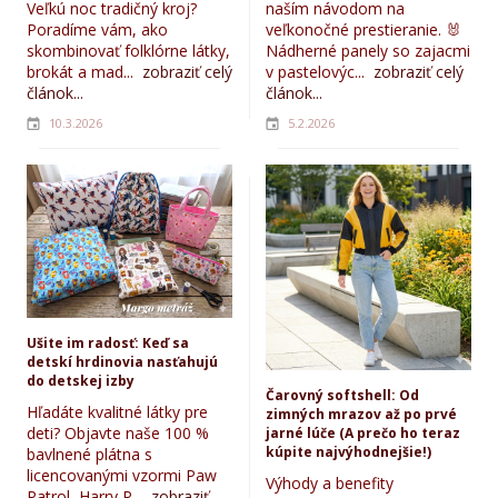
Veľkú noc tradičný kroj?
naším návodom na
Poradíme vám, ako
veľkonočné prestieranie. 🐰
skombinovať folklórne látky,
Nádherné panely so zajacmi
brokát a mad...
zobraziť celý
v pastelovýc...
zobraziť celý
článok...
článok...
10.3.2026
5.2.2026
Ušite im radosť: Keď sa
detskí hrdinovia nasťahujú
do detskej izby
Čarovný softshell: Od
Hľadáte kvalitné látky pre
zimných mrazov až po prvé
deti? Objavte naše 100 %
jarné lúče (A prečo ho teraz
kúpite najvýhodnejšie!)
bavlnené plátna s
licencovanými vzormi Paw
Výhody a benefity
Patrol, Harry P...
zobraziť