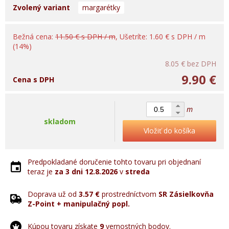
Zvolený variant
margarétky
Bežná cena:
11.50 € s DPH / m
, Ušetríte: 1.60 € s DPH / m
(14%)
8.05 €
bez DPH
9.90 €
Cena s DPH
m
skladom
Vložiť do košíka
Predpokladané doručenie tohto tovaru pri objednaní
teraz je
za 3 dni
12.8.2026
v
streda
Doprava už od
3.57 €
prostredníctvom
SR Zásielkovňa
Z-Point + manipulačný popl.
Kúpou tovaru získate
9
vernostných bodov.