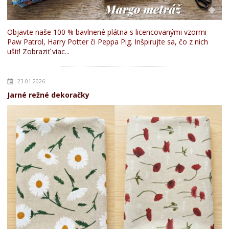
Objavte naše 100 % bavlnené plátna s licencovanými vzormi
Paw Patrol, Harry Potter či Peppa Pig. Inšpirujte sa, čo z nich
ušiť!
Zobraziť viac...
23.01.2026
Jarné režné dekoračky