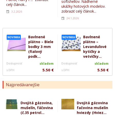
softshellov. Nádherné
celý článok...
ukážky hotových modelov.
zobraziť celý článok...
3.2.2026
24.1.2026
Bavlnené
Bavlnené
NOVINKA
NOVINKA
plátno – Biele
plátno –
bodky 3 mm
Levanduľové
(fialový
kytičky a
podk...
vetvičky...
Dostupnosť
skladom
Dostupnosť
skladom
5.50 €
5.50 €
s DPH
s DPH
Najpredávanejšie
Dvojitá gázovina,
Dvojitá gázovina
mušelín, fáčovina
fačovina mušelin
(č.35 petrol...
hviezdy (Hviez...