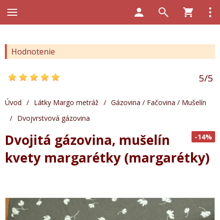
Hodnotenie
5
/
5
Úvod
/
Látky Margo metráž
/
Gázovina / Fačovina / Mušelín
/
Dvojvrstvová gázovina
Dvojitá gázovina, mušelín
-14%
kvety margarétky (margarétky)