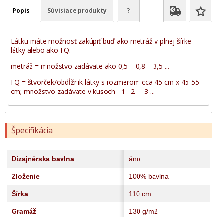
Popis
Súvisiace produkty
?
Látku máte možnosť zakúpiť buď ako metráž v plnej šírke
látky alebo ako FQ.
metráž = množstvo zadávate ako 0,5 0,8 3,5 ...
FQ = štvorček/obdĺžnik látky s rozmerom cca 45 cm x 45-55
cm; množstvo zadávate v kusoch 1 2 3 ...
Špecifikácia
Dizajnérska bavlna
áno
Zloženie
100% bavlna
Šírka
110 cm
Gramáž
130 g/m2