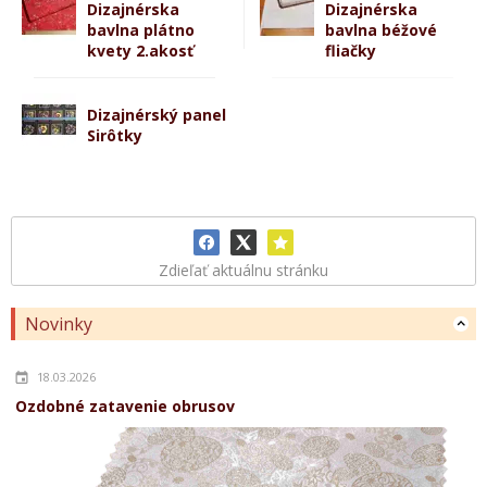
Dizajnérska
Dizajnérska
bavlna plátno
bavlna béžové
kvety 2.akosť
fliačky
Dizajnérský panel
Sirôtky
Zdieľať aktuálnu stránku
Novinky
18.03.2026
Ozdobné zatavenie obrusov