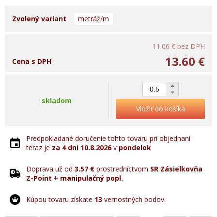
Zvolený variant
metráž/m
11.06 €
bez DPH
13.60 €
Cena s DPH
skladom
Vložiť do košíka
Predpokladané doručenie tohto tovaru pri objednaní
teraz je
za 4 dni
10.8.2026
v
pondelok
Doprava už od
3.57 €
prostredníctvom
SR Zásielkovňa
Z-Point + manipulačný popl.
Kúpou tovaru získate
13
vernostných bodov.