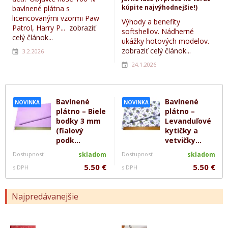
kúpite najvýhodnejšie!)
bavlnené plátna s
licencovanými vzormi Paw
Výhody a benefity
Patrol, Harry P...
zobraziť
softshellov. Nádherné
celý článok...
ukážky hotových modelov.
zobraziť celý článok...
3.2.2026
24.1.2026
Bavlnené
Bavlnené
NOVINKA
NOVINKA
plátno – Biele
plátno –
bodky 3 mm
Levanduľové
(fialový
kytičky a
podk...
vetvičky...
Dostupnosť
skladom
Dostupnosť
skladom
5.50 €
5.50 €
s DPH
s DPH
Najpredávanejšie