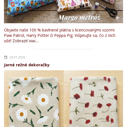
Objavte naše 100 % bavlnené plátna s licencovanými vzormi
Paw Patrol, Harry Potter či Peppa Pig. Inšpirujte sa, čo z nich
ušiť!
Zobraziť viac...
23.01.2026
Jarné režné dekoračky