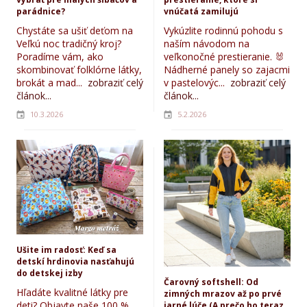
parádnice?
vnúčatá zamilujú
Chystáte sa ušiť deťom na
Vykúzlite rodinnú pohodu s
Veľkú noc tradičný kroj?
naším návodom na
Poradíme vám, ako
veľkonočné prestieranie. 🐰
skombinovať folklórne látky,
Nádherné panely so zajacmi
brokát a mad...
zobraziť celý
v pastelovýc...
zobraziť celý
článok...
článok...
10.3.2026
5.2.2026
Ušite im radosť: Keď sa
detskí hrdinovia nasťahujú
do detskej izby
Čarovný softshell: Od
Hľadáte kvalitné látky pre
zimných mrazov až po prvé
deti? Objavte naše 100 %
jarné lúče (A prečo ho teraz