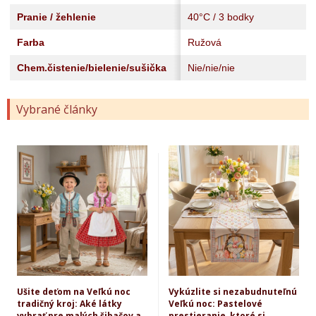
Pranie / žehlenie
40°C / 3 bodky
Farba
Ružová
Chem.čistenie/bielenie/sušička
Nie/nie/nie
Vybrané články
Ušite deťom na Veľkú noc
Vykúzlite si nezabudnuteľnú
tradičný kroj: Aké látky
Veľkú noc: Pastelové
vybrať pre malých šibačov a
prestieranie, ktoré si