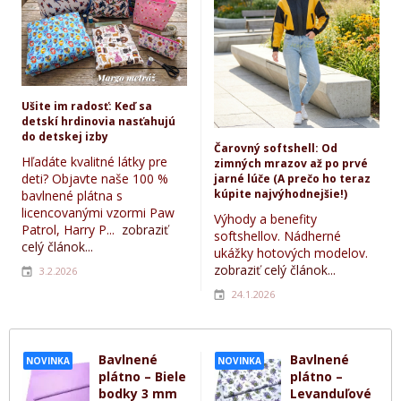
Ušite im radosť: Keď sa
detskí hrdinovia nasťahujú
do detskej izby
Čarovný softshell: Od
Hľadáte kvalitné látky pre
zimných mrazov až po prvé
deti? Objavte naše 100 %
jarné lúče (A prečo ho teraz
kúpite najvýhodnejšie!)
bavlnené plátna s
licencovanými vzormi Paw
Výhody a benefity
Patrol, Harry P...
zobraziť
softshellov. Nádherné
celý článok...
ukážky hotových modelov.
zobraziť celý článok...
3.2.2026
24.1.2026
Bavlnené
Bavlnené
NOVINKA
NOVINKA
plátno – Biele
plátno –
bodky 3 mm
Levanduľové