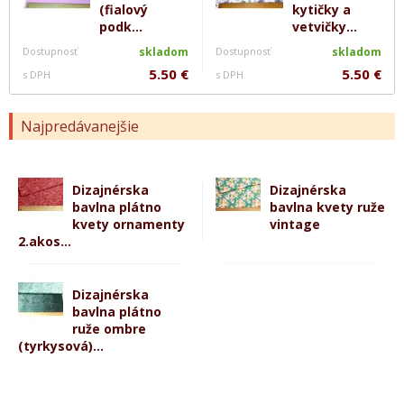
(fialový
kytičky a
podk...
vetvičky...
Dostupnosť
skladom
Dostupnosť
skladom
5.50 €
5.50 €
s DPH
s DPH
Najpredávanejšie
Dizajnérska
Dizajnérska
bavlna plátno
bavlna kvety ruže
kvety ornamenty
vintage
2.akos...
Dizajnérska
bavlna plátno
ruže ombre
(tyrkysová)...