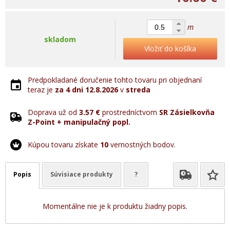
m
skladom
Vložiť do košíka
Predpokladané doručenie tohto tovaru pri objednaní
teraz je
za 4 dni
12.8.2026
v
streda
Doprava už od
3.57 €
prostredníctvom
SR Zásielkovňa
Z-Point + manipulačný popl.
Kúpou tovaru získate
10
vernostných bodov.
Popis
Súvisiace produkty
?
Momentálne nie je k produktu žiadny popis.