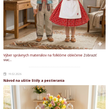
Výber správnych materiálov na folklórne oblečenie
Zobraziť
viac...
19.02.2026
Návod na ušitie štóly a pestierania