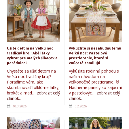
Ušite deťom na Veľkú noc
Vykúzlite si nezabudnuteľnú
tradičný kroj: Aké látky
Veľkú noc: Pastelové
vybrať pre malých šibačov a
prestieranie, ktoré si
parádnice?
vnúčatá zamilujú
Chystáte sa ušiť deťom na
Vykúzlite rodinnú pohodu s
Veľkú noc tradičný kroj?
naším návodom na
Poradíme vám, ako
veľkonočné prestieranie. 🐰
skombinovať folklórne látky,
Nádherné panely so zajacmi
brokát a mad...
zobraziť celý
v pastelovýc...
zobraziť celý
článok...
článok...
10.3.2026
5.2.2026