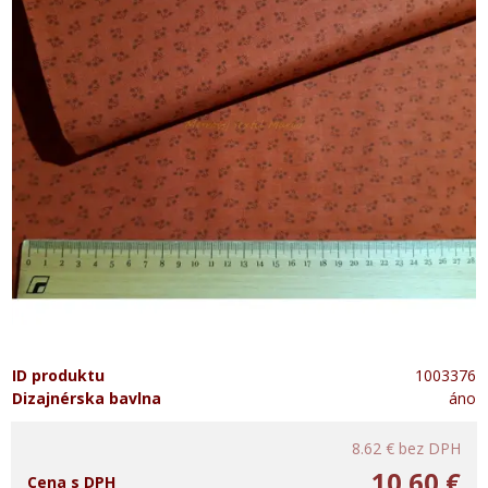
ID produktu
1003376
Dizajnérska bavlna
áno
8.62 €
bez DPH
10.60 €
Cena s DPH