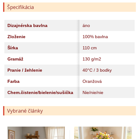
Špecifikácia
Dizajnérska bavlna
áno
Zloženie
100% bavlna
Šírka
110 cm
Gramáž
130 g/m2
Pranie / žehlenie
40°C / 3 bodky
Farba
Oranžová
Chem.čistenie/bielenie/sušička
Nie/nie/nie
Vybrané články