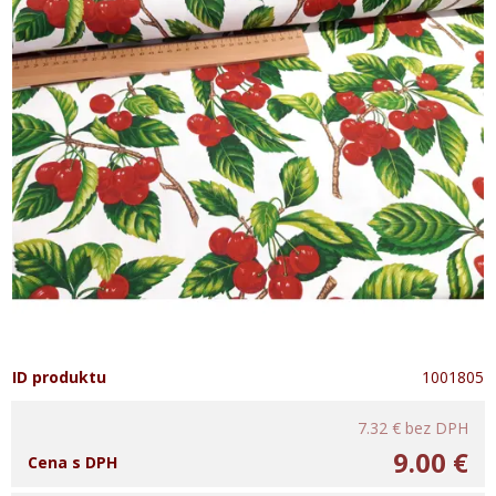
ID produktu
1001805
7.32 €
bez DPH
9.00 €
Cena s DPH