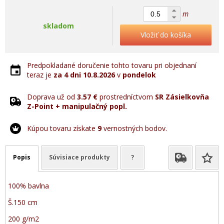
m
skladom
Vložiť do košíka
Predpokladané doručenie tohto tovaru pri objednaní
teraz je
za 4 dni
10.8.2026
v
pondelok
Doprava už od
3.57 €
prostredníctvom
SR Zásielkovňa
Z-Point + manipulačný popl.
Kúpou tovaru získate
9
vernostných bodov.
Popis
Súvisiace produkty
?
100% bavlna
Š.150 cm
200 g/m2