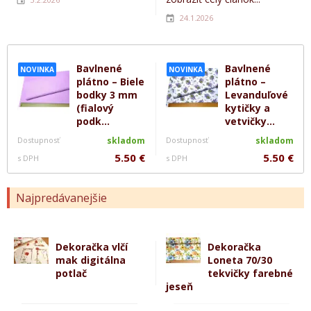
24.1.2026
Bavlnené
Bavlnené
NOVINKA
NOVINKA
plátno – Biele
plátno –
bodky 3 mm
Levanduľové
(fialový
kytičky a
podk...
vetvičky...
Dostupnosť
skladom
Dostupnosť
skladom
5.50 €
5.50 €
s DPH
s DPH
Najpredávanejšie
Dekoračka vlčí
Dekoračka
mak digitálna
Loneta 70/30
potlač
tekvičky farebné
jeseň