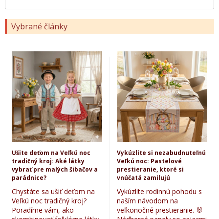
Vybrané články
Ušite deťom na Veľkú noc
Vykúzlite si nezabudnuteľnú
tradičný kroj: Aké látky
Veľkú noc: Pastelové
vybrať pre malých šibačov a
prestieranie, ktoré si
parádnice?
vnúčatá zamilujú
Chystáte sa ušiť deťom na
Vykúzlite rodinnú pohodu s
Veľkú noc tradičný kroj?
naším návodom na
Poradíme vám, ako
veľkonočné prestieranie. 🐰