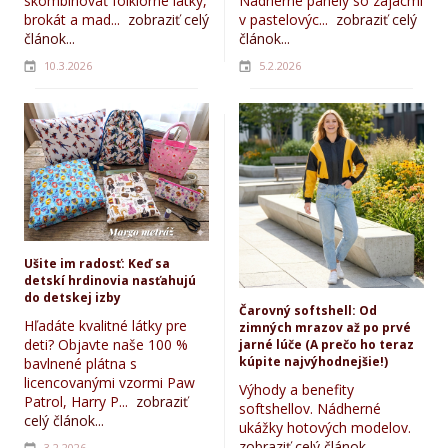
skombinovať folklórne látky,
Nádherné panely so zajacmi
brokát a mad...
zobraziť celý
v pastelovýc...
zobraziť celý
článok...
článok...
10.3.2026
5.2.2026
Ušite im radosť: Keď sa
detskí hrdinovia nasťahujú
do detskej izby
Čarovný softshell: Od
Hľadáte kvalitné látky pre
zimných mrazov až po prvé
deti? Objavte naše 100 %
jarné lúče (A prečo ho teraz
kúpite najvýhodnejšie!)
bavlnené plátna s
licencovanými vzormi Paw
Výhody a benefity
Patrol, Harry P...
zobraziť
softshellov. Nádherné
celý článok...
ukážky hotových modelov.
zobraziť celý článok...
3.2.2026