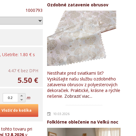
Ozdobné zatavenie obrusov
1000793
, Ušetríte: 1.80 € s
4.47 €
bez DPH
Nestíhate pred sviatkami šiť?
5.50 €
Vyskúšajte našu službu ozdobného
zatavenia obrusov z polyesterových
dekoračiek. Praktické, krásne a rýchle
riešenie.
Zobraziť viac...
m
Vložiť do košíka
10.03.2026
Folklórne oblečenie na Veľkú noc
tohto tovaru pri
ní
12.8.2026
v