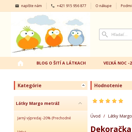
napíšte nám
+421 915 956 877
O nákupe
Podmi
BLOG O ŠITÍ A LÁTKACH
VEĽKÁ NOC -
Kategórie
Hodnotenie
Látky Margo metráž
Úvod
/
Látky Margo
Jarný výpredaj -20% (Prechodné
Dekoračka 