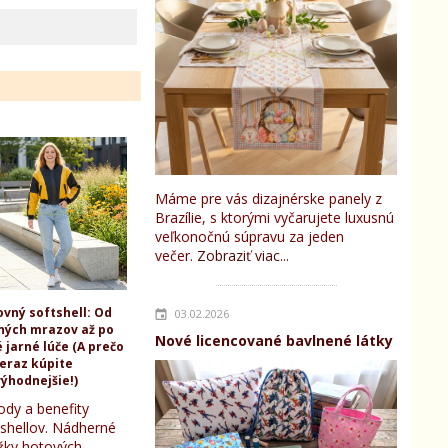
Máme pre vás dizajnérske panely z
Brazílie, s ktorými vyčarujete luxusnú
veľkonočnú súpravu za jeden
večer.
Zobraziť viac...
ovný softshell: Od
03.02.2026
ných mrazov až po
Nové licencované bavlnené látky
 jarné lúče (A prečo
teraz kúpite
ýhodnejšie!)
ody a benefity
tshellov. Nádherné
žky hotových