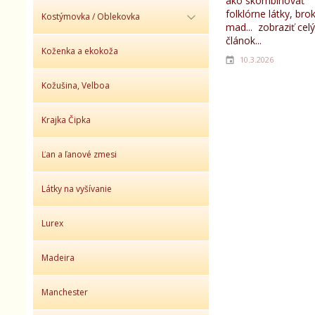
ako skombinovať
folklórne látky, bro
Kostýmovka / Oblekovka
mad...
zobraziť celý
článok...
Koženka a ekokoža
10.3.2026
Kožušina, Velboa
Krajka Čipka
Ľan a ľanové zmesi
Látky na vyšívanie
Lurex
Madeira
Manchester