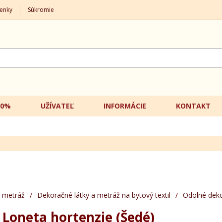
enky
Súkromie
20%
UŽÍVATEĽ
INFORMÁCIE
KONTAKT
 metráž
/
Dekoračné látky a metráž na bytový textil
/
Odolné deko
Loneta hortenzie (Šedé)