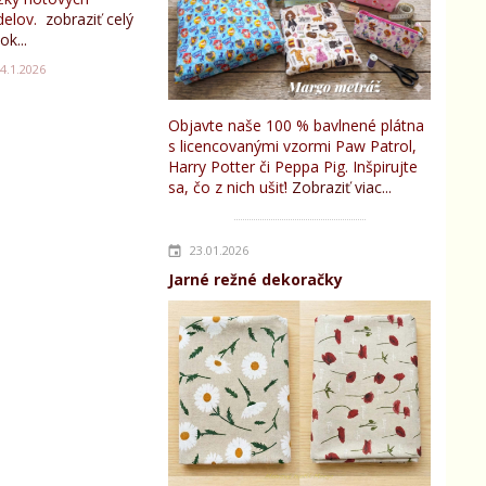
elov.
zobraziť celý
ok...
4.1.2026
Objavte naše 100 % bavlnené plátna
s licencovanými vzormi Paw Patrol,
Harry Potter či Peppa Pig. Inšpirujte
sa, čo z nich ušiť!
Zobraziť viac...
23.01.2026
Jarné režné dekoračky