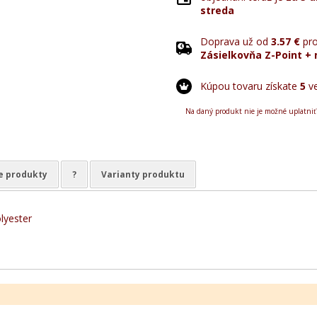
streda
Doprava už od
3.57 €
pro
Zásielkovňa Z-Point + 
Kúpou tovaru získate
5
ve
Na daný produkt nie je možné uplatniť
e produkty
?
Varianty produktu
lyester