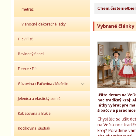
Chem.čistenie/bie
metráž
Vianočné dekoračné látky
Vybrané články
Filc / Plsť
Bavlnený flanel
Fleece / Flís
Gázovina / Fačovina / Mušelín
Ušite deťom na Veľ
Jelenica a elastický semiš
noc tradičný kroj: A
látky vybrať pre ma
šibačov a parádnice
Kabátovina a Buklé
Chystáte sa ušiť d
na Veľkú noc tradič
Kočíkovina, šuštiak
kroj? Poradíme vám