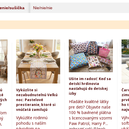
lenie/sušička
Nie/nie/nie
Ušite im radosť: Keď sa
detskí hrdinovia
nasťahujú do detskej
kú
Vykúzlite si
Čar
izby
ké
nezabudnuteľnú Veľkú
zim
lých
noc: Pastelové
prvé
Hľadáte kvalitné látky
?
prestieranie, ktoré si
ho 
pre deti? Objavte naše
vnúčatá zamilujú
najv
100 % bavlnené plátna
eťom
Vykúzlite rodinnú
Výh
s licencovanými vzormi
ný
pohodu s naším
sof
Paw Patrol, Harry P...
,
návodom na
uká
zobraziť celý článok...