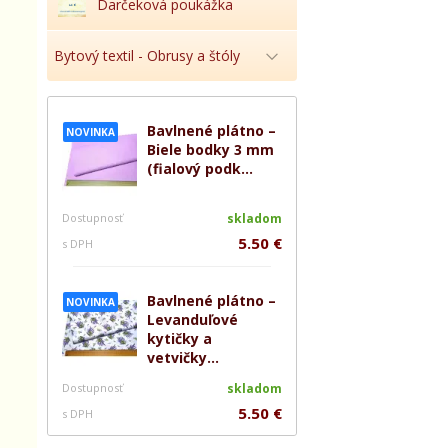
Darčeková poukážka
Bytový textil - Obrusy a štóly
Bavlnené plátno –
NOVINKA
Biele bodky 3 mm
(fialový podk...
Dostupnosť
skladom
5.50 €
s DPH
Bavlnené plátno –
NOVINKA
Levanduľové
kytičky a
vetvičky...
Dostupnosť
skladom
5.50 €
s DPH