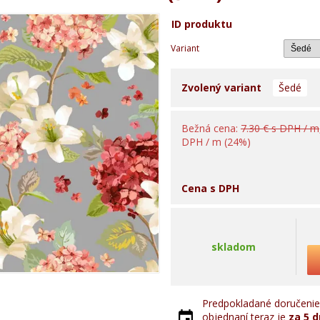
ID produktu
Variant
Zvolený variant
Šedé
Bežná cena:
7.30 € s DPH / m
DPH / m (24%)
Cena s DPH
skladom
Predpokladané doručenie 
objednaní teraz je
za 5 d