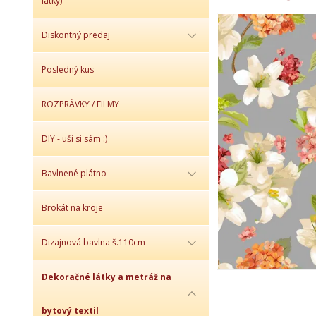
látky)
Diskontný predaj
Posledný kus
ROZPRÁVKY / FILMY
DIY - uši si sám :)
Bavlnené plátno
Brokát na kroje
Dizajnová bavlna š.110cm
Dekoračné látky a metráž na
bytový textil