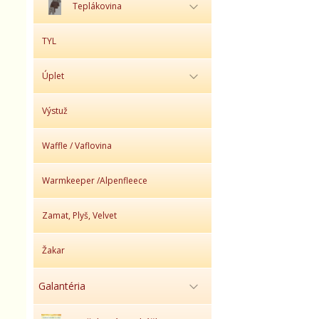
Teplákovina
TYL
Úplet
Výstuž
Waffle / Vaflovina
Warmkeeper /Alpenfleece
Zamat, Plyš, Velvet
Žakar
Galantéria