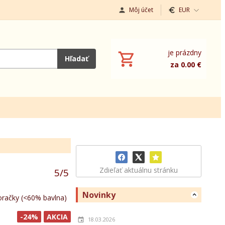
Môj účet
EUR
je prázdny
Hľadať
za 0.00 €
Zdieľať aktuálnu stránku
5
/
5
Novinky
račky (<60% bavlna)
-24%
AKCIA
18.03.2026