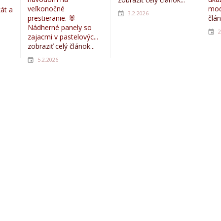
veľkonočné
mod
kát a
3.2.2026
prestieranie. 🐰
člán
Nádherné panely so
2
zajacmi v pastelovýc...
zobraziť celý článok...
5.2.2026