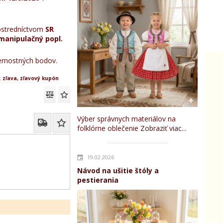
stredníctvom
SR
manipulačný popl.
rnostných bodov.
:
zľava, zľavový kupón
Výber správnych materiálov na
folklórne oblečenie
Zobraziť viac...
19.02.2026
Návod na ušitie štóly a
pestierania