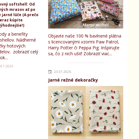
ovný softshell: Od
ných mrazov až po
 jarné lúče (A prečo
teraz kúpite
ýhodnejšie!)
ody a benefity
Objavte naše 100 % bavlnené plátna
tshellov. Nádherné
s licencovanými vzormi Paw Patrol,
žky hotových
Harry Potter či Peppa Pig. Inšpirujte
elov.
zobraziť celý
sa, čo z nich ušiť!
Zobraziť viac...
ok...
4.1.2026
23.01.2026
Jarné režné dekoračky