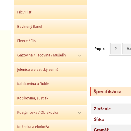
Filc / Plsť
Bavlnený flanel
Fleece / Flís
Popis
?
Va
Gázovina / Fačovina / Mušelín
Jelenica a elastický semiš
Kabátovina a Buklé
Špecifikácia
Kočíkovina, šuštiak
Zloženie
Kostýmovka / Oblekovka
Šírka
Koženka a ekokoža
Gramáž