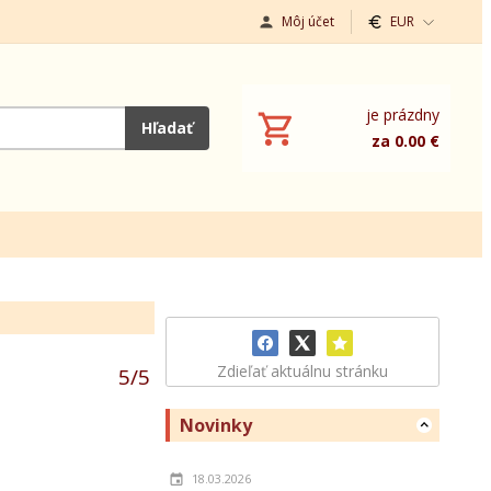
Môj účet
EUR
je prázdny
Hľadať
za 0.00 €
Zdieľať aktuálnu stránku
5
/
5
Novinky
18.03.2026