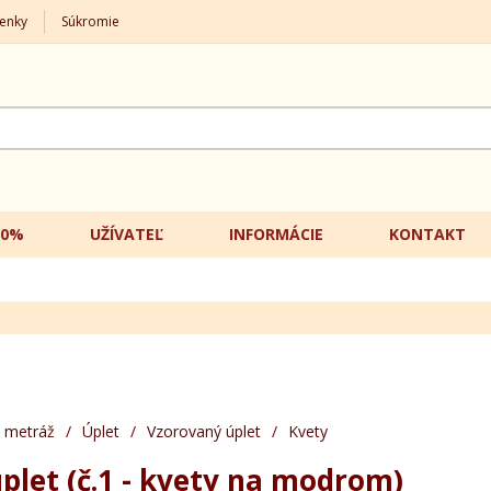
enky
Súkromie
20%
UŽÍVATEĽ
INFORMÁCIE
KONTAKT
 metráž
/
Úplet
/
Vzorovaný úplet
/
Kvety
plet (č.1 - kvety na modrom)