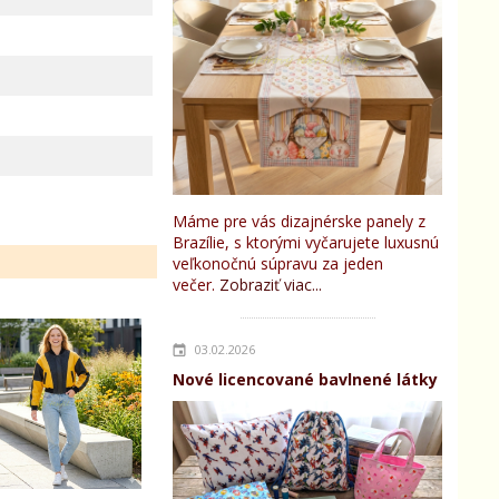
Máme pre vás dizajnérske panely z
Brazílie, s ktorými vyčarujete luxusnú
veľkonočnú súpravu za jeden
večer.
Zobraziť viac...
03.02.2026
Nové licencované bavlnené látky