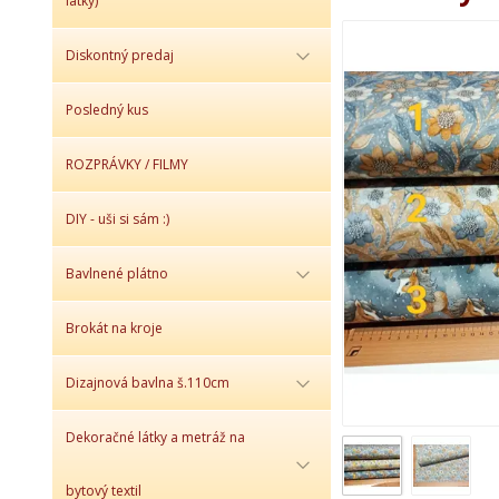
látky)
Diskontný predaj
Posledný kus
ROZPRÁVKY / FILMY
DIY - uši si sám :)
Bavlnené plátno
Brokát na kroje
Dizajnová bavlna š.110cm
Dekoračné látky a metráž na
bytový textil