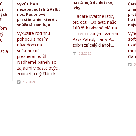
nasťahujú do detskej
kú
Vykúzlite si
Čar
izby
ké
nezabudnuteľnú Veľkú
zim
lých
noc: Pastelové
prvé
Hľadáte kvalitné látky
?
prestieranie, ktoré si
ho 
pre deti? Objavte naše
vnúčatá zamilujú
najv
100 % bavlnené plátna
eťom
Vykúzlite rodinnú
Výh
s licencovanými vzormi
ný
pohodu s naším
sof
Paw Patrol, Harry P...
,
návodom na
uká
zobraziť celý článok...
veľkonočné
mod
kát a
3.2.2026
prestieranie. 🐰
člán
Nádherné panely so
2
zajacmi v pastelovýc...
zobraziť celý článok...
5.2.2026