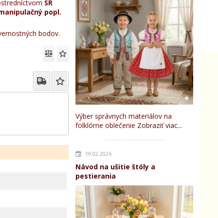
stredníctvom
SR
manipulačný popl.
ernostných bodov.
Výber správnych materiálov na
folklórne oblečenie
Zobraziť viac...
19.02.2026
Návod na ušitie štóly a
pestierania