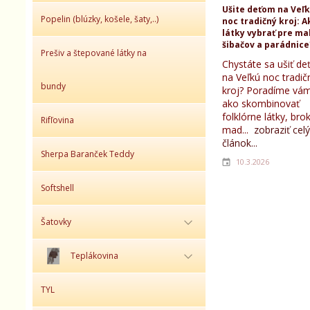
Ušite deťom na Veľ
Popelin (blúzky, košele, šaty,..)
noc tradičný kroj: A
látky vybrať pre ma
šibačov a parádnice
Prešiv a štepované látky na
Chystáte sa ušiť d
na Veľkú noc tradič
bundy
kroj? Poradíme vám
ako skombinovať
folklórne látky, bro
Rifľovina
mad...
zobraziť celý
článok...
Sherpa Baranček Teddy
10.3.2026
Softshell
Šatovky
Teplákovina
TYL