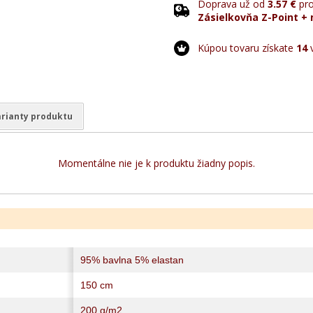
Doprava už od
3.57 €
pro
Zásielkovňa Z-Point + 
Kúpou tovaru získate
14
v
rianty produktu
Momentálne nie je k produktu žiadny popis.
95% bavlna 5% elastan
150 cm
200 g/m2