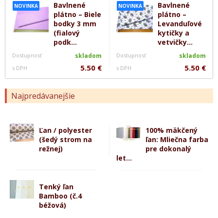
Bavlnené
Bavlnené
NOVINKA
NOVINKA
plátno – Biele
plátno –
bodky 3 mm
Levanduľové
(fialový
kytičky a
podk...
vetvičky...
Dostupnosť
skladom
Dostupnosť
skladom
5.50 €
5.50 €
s DPH
s DPH
Najpredávanejšie
Ľan / polyester
100% mäkčený
(šedý strom na
ľan: Mliečna farba
režnej)
pre dokonalý
let...
Tenký ľan
Bamboo (č.4
béžová)