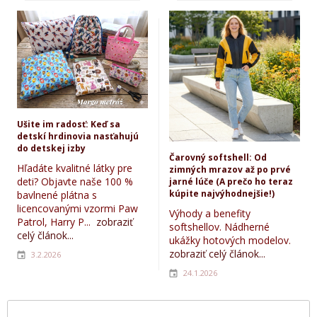
Ušite im radosť: Keď sa
detskí hrdinovia nasťahujú
do detskej izby
Čarovný softshell: Od
Hľadáte kvalitné látky pre
zimných mrazov až po prvé
deti? Objavte naše 100 %
jarné lúče (A prečo ho teraz
kúpite najvýhodnejšie!)
bavlnené plátna s
licencovanými vzormi Paw
Výhody a benefity
Patrol, Harry P...
zobraziť
softshellov. Nádherné
celý článok...
ukážky hotových modelov.
zobraziť celý článok...
3.2.2026
24.1.2026