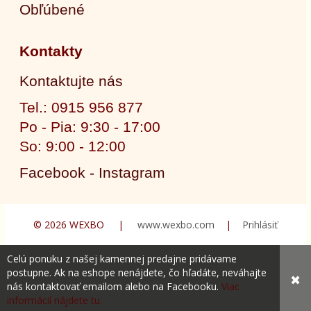
Obľúbené
Kontakty
Kontaktujte nás
Tel.: 0915 956 877
Po - Pia: 9:30 - 17:00
So: 9:00 - 12:00
Facebook - Instagram
© 2026 WEXBO |
www.wexbo.com
|
Prihlásiť
Celú ponuku z našej kamennej predajne pridávame
postupne. Ak na eshope nenájdete, čo hľadáte, neváhajte
✖
nás kontaktovať emailom alebo na Facebooku.
Viac
informácií nájdete tu.