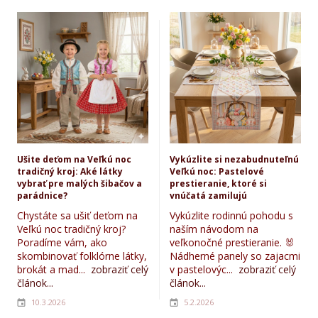
Ušite deťom na Veľkú noc
Vykúzlite si nezabudnuteľnú
tradičný kroj: Aké látky
Veľkú noc: Pastelové
vybrať pre malých šibačov a
prestieranie, ktoré si
parádnice?
vnúčatá zamilujú
Chystáte sa ušiť deťom na
Vykúzlite rodinnú pohodu s
Veľkú noc tradičný kroj?
naším návodom na
Poradíme vám, ako
veľkonočné prestieranie. 🐰
skombinovať folklórne látky,
Nádherné panely so zajacmi
brokát a mad...
zobraziť celý
v pastelovýc...
zobraziť celý
článok...
článok...
10.3.2026
5.2.2026