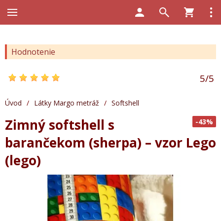
Hodnotenie
5
/
5
Úvod
/
Látky Margo metráž
/
Softshell
Zimný softshell s
-43%
barančekom (sherpa) – vzor Lego
(lego)