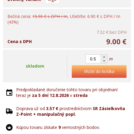
Bežná cena:
15.90 € s DPH / m
, Ušetríte: 6.90 € s DPH / m
(43%)
7.32 €
bez DPH
9.00 €
Cena s DPH
m
skladom
Vložiť do košíka
Predpokladané doručenie tohto tovaru pri objednaní
teraz je
za 5 dní
12.8.2026
v
streda
Doprava už od
3.57 €
prostredníctvom
SR Zásielkovňa
Z-Point + manipulačný popl.
Kúpou tovaru získate
9
vernostných bodov.