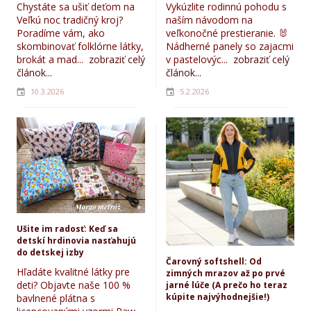
Chystáte sa ušiť deťom na
Vykúzlite rodinnú pohodu s
Veľkú noc tradičný kroj?
naším návodom na
Poradíme vám, ako
veľkonočné prestieranie. 🐰
skombinovať folklórne látky,
Nádherné panely so zajacmi
brokát a mad...
zobraziť celý
v pastelovýc...
zobraziť celý
článok...
článok...
10.3.2026
5.2.2026
Ušite im radosť: Keď sa
detskí hrdinovia nasťahujú
do detskej izby
Čarovný softshell: Od
Hľadáte kvalitné látky pre
zimných mrazov až po prvé
deti? Objavte naše 100 %
jarné lúče (A prečo ho teraz
kúpite najvýhodnejšie!)
bavlnené plátna s