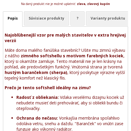
Na daný produkt nie je možné uplatniť:
zľava, zľavový kupón
Popis
Súvisiace produkty
?
Varianty produktu
Najobľúbenejší vzor pre malých staviteľov v extra hrejivej
verzii
Máte doma malého fanúšika stavebníc? Ušite mu zimnú výbavu
z nášho
zimného softshellu s motívom farebných kociek
,
ktorý si okamžite zamiluje. Tento materiál nie je len krásny na
pohľad, ale predovšetkým funkčný. Vnútorná strana je tvorená
hustým barančekom (sherpa)
, ktorý poskytuje výrazne vyšší
tepelný komfort než klasický flis.
Prečo je tento softshell ideálny na zimu?
Radosť z obliekania:
Vďaka veselému dizajnu kociek už
nebudete musieť deti prehovárať, aby si obliekli bundu či
otepľovačky.
Ochrana do nečasu:
Vonkajšia membrána spoľahlivo
odoláva vetru, snehu a dažďu. "Baranček" vo vnútri zase
funguje ako výkonný radiátor.