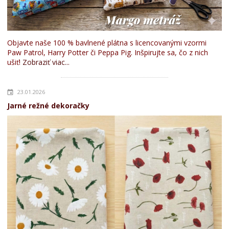
Objavte naše 100 % bavlnené plátna s licencovanými vzormi
Paw Patrol, Harry Potter či Peppa Pig. Inšpirujte sa, čo z nich
ušiť!
Zobraziť viac...
23.01.2026
Jarné režné dekoračky