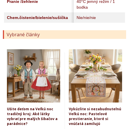
Pranie /žehlenie
40°C jemný režim / 1
bodka
Chem.čistenie/bielenie/sušička
Nie/nie/nie
Vybrané články
Ušite deťom na Veľkú noc
Vykúzlite si nezabudnuteľnú
tradičný kroj: Aké látky
Veľkú noc: Pastelové
vybrať pre malých šibačov a
prestieranie, ktoré si
parádnice?
vnúčatá zamilujú