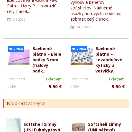
licencovanými vzormi Paw
Výhody a benefity
Patrol, Harry P...
zobraziť
softshellov. Nádherné
celý článok...
ukážky hotových modelov.
zobraziť celý článok...
3.2.2026
24.1.2026
Bavlnené
Bavlnené
NOVINKA
NOVINKA
plátno – Biele
plátno –
bodky 3 mm
Levanduľové
(fialový
kytičky a
podk...
vetvičky...
Dostupnosť
skladom
Dostupnosť
skladom
5.50 €
5.50 €
s DPH
s DPH
Najpredávanejšie
Softshell zimný
Softshell zimný
(UNI Eukalyptová
(UNI béžová)