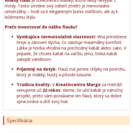
vlnený flauš
je stelesnením klasiky, ktorá nikdy nevyjde z
módy. Tento stredne sivý odtieň (melír) je mimoriadne
univerzálny – hodí sa k elegantným biznis outfitom, ale aj k
ležérnemu štýlu.
Prečo investovať do nášho flaušu?
Vynikajúce termoizolačné vlastnosti:
Vlna prirodzene
hreje a zároveň dýcha, čo zaisťuje maximálny komfort.
Látka je tenšia vhodná na prechodný kabát alebo sako. V
prípade, že chcete kabát na väčšiu zimu, treba kabát
zatepliť vatelínom.
Príjemný na dotyk:
Flauš má jemne chĺpky na povrchu,
ktorý je mäkký, hustý a pôsobí luxusne.
Tradícia kvality:
V
Kreativcentre Margo
sa metráži
venujeme už
22 rokov
. Vieme, že ušiť kabát je náročný
projekt, preto vám ponúkame len flauš, ktorý sa dobre
spracováva a drží svoj tvar.
Špecifikácia