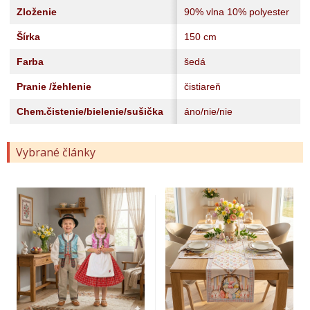
Zloženie
90% vlna 10% polyester
Šírka
150 cm
Farba
šedá
Pranie /žehlenie
čistiareň
Chem.čistenie/bielenie/sušička
áno/nie/nie
Vybrané články