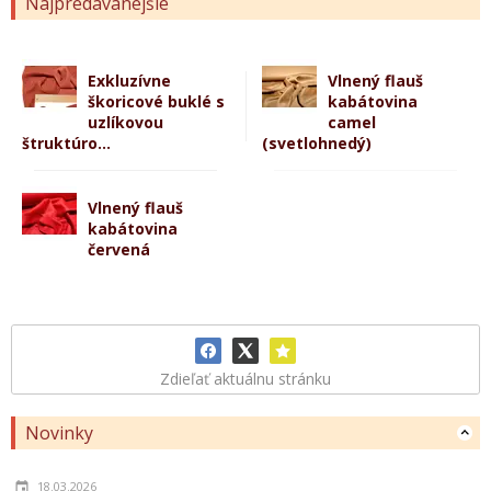
Najpredávanejšie
Exkluzívne
Vlnený flauš
škoricové buklé s
kabátovina
uzlíkovou
camel
štruktúro...
(svetlohnedý)
Vlnený flauš
kabátovina
červená
Zdieľať aktuálnu stránku
Novinky
18.03.2026