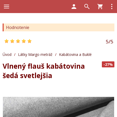
Hodnotenie
5
/
5
Úvod
/
Látky Margo metráž
/
Kabátovina a Buklé
Vlnený flauš kabátovina
-27%
šedá svetlejšia