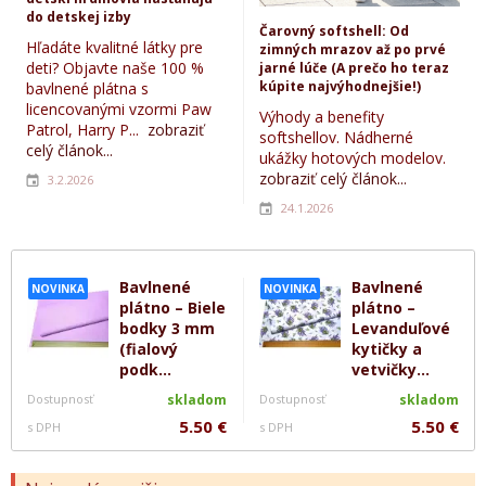
do detskej izby
Čarovný softshell: Od
Hľadáte kvalitné látky pre
zimných mrazov až po prvé
deti? Objavte naše 100 %
jarné lúče (A prečo ho teraz
kúpite najvýhodnejšie!)
bavlnené plátna s
licencovanými vzormi Paw
Výhody a benefity
Patrol, Harry P...
zobraziť
softshellov. Nádherné
celý článok...
ukážky hotových modelov.
zobraziť celý článok...
3.2.2026
24.1.2026
Bavlnené
Bavlnené
NOVINKA
NOVINKA
plátno – Biele
plátno –
bodky 3 mm
Levanduľové
(fialový
kytičky a
podk...
vetvičky...
Dostupnosť
skladom
Dostupnosť
skladom
5.50 €
5.50 €
s DPH
s DPH