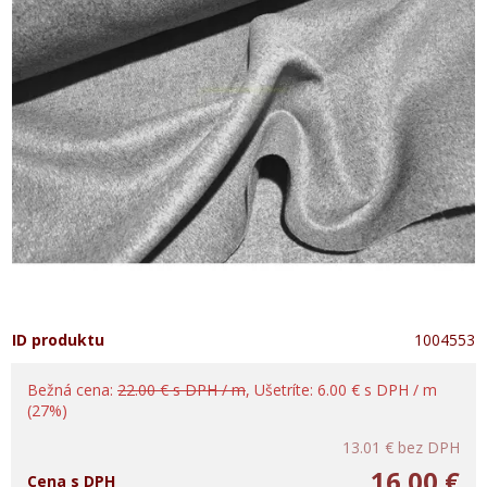
ID produktu
1004553
Bežná cena:
22.00 € s DPH / m
, Ušetríte: 6.00 € s DPH / m
(27%)
13.01 €
bez DPH
16.00 €
Cena s DPH