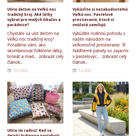
Ušite deťom na Veľkú noc
Vykúzlite si nezabudnuteľnú
tradičný kroj: Aké látky
Veľkú noc: Pastelové
vybrať pre malých šibačov a
prestieranie, ktoré si
parádnice?
vnúčatá zamilujú
Chystáte sa ušiť deťom na
Vykúzlite rodinnú pohodu s
Veľkú noc tradičný kroj?
naším návodom na
Poradíme vám, ako
veľkonočné prestieranie. 🐰
skombinovať folklórne látky,
Nádherné panely so zajacmi
brokát a mad...
zobraziť celý
v pastelovýc...
zobraziť celý
článok...
článok...
10.3.2026
5.2.2026
Ušite im radosť: Keď sa
detskí hrdinovia nasťahujú