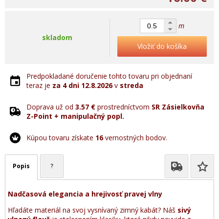
m
skladom
Vložiť do košíka
Predpokladané doručenie tohto tovaru pri objednaní
teraz je
za 4 dni
12.8.2026
v
streda
Doprava už od
3.57 €
prostredníctvom
SR Zásielkovňa
Z-Point + manipulačný popl.
Kúpou tovaru získate
16
vernostných bodov.
Popis
?
Nadčasová elegancia a hrejivosť pravej vlny
Hľadáte materiál na svoj vysnívaný zimný kabát? Náš
sivý