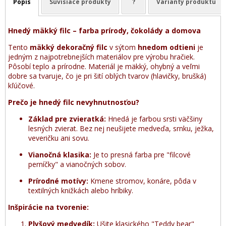
Popis
Súvisiace produkty
?
Varianty produktu
Hnedý mäkký filc – farba prírody, čokolády a domova
Tento
mäkký dekoračný filc
v sýtom
hnedom odtieni
je
jedným z najpotrebnejších materiálov pre výrobu hračiek.
Pôsobí teplo a prírodne. Materiál je mäkký, ohybný a veľmi
dobre sa tvaruje, čo je pri šití oblých tvarov (hlavičky, brušká)
kľúčové.
Prečo je hnedý filc nevyhnutnosťou?
Základ pre zvieratká:
Hnedá je farbou srsti väčšiny
lesných zvierat. Bez nej neušijete medveďa, srnku, ježka,
veveričku ani sovu.
Vianočná klasika:
Je to presná farba pre "filcové
perníčky" a vianočných sobov.
Prírodné motívy:
Kmene stromov, konáre, pôda v
textilných knižkách alebo hríbiky.
Inšpirácie na tvorenie:
Plyšový medvedík:
Ušite klasického "Teddy bear"