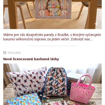
Máme pre vás dizajnérske panely z Brazílie, s ktorými vyčarujete
luxusnú veľkonočnú súpravu za jeden večer.
Zobraziť viac...
03.02.2026
Nové licencované bavlnené látky