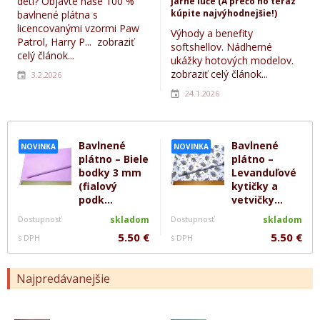
deti? Objavte naše 100 %
jarné lúče (A prečo ho teraz
kúpite najvýhodnejšie!)
bavlnené plátna s
licencovanými vzormi Paw
Výhody a benefity
Patrol, Harry P...
zobraziť
softshellov. Nádherné
celý článok...
ukážky hotových modelov.
zobraziť celý článok...
3.2.2026
24.1.2026
Bavlnené
Bavlnené
NOVINKA
NOVINKA
plátno – Biele
plátno –
bodky 3 mm
Levanduľové
(fialový
kytičky a
podk...
vetvičky...
Dostupnosť
skladom
Dostupnosť
skladom
5.50 €
5.50 €
s DPH
s DPH
Najpredávanejšie