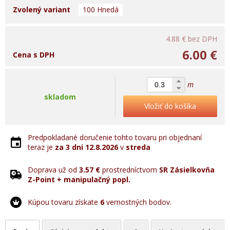
Zvolený variant
100 Hnedá
4.88 €
bez DPH
6.00 €
Cena s DPH
m
skladom
Vložiť do košíka
Predpokladané doručenie tohto tovaru pri objednaní
teraz je
za 3 dni
12.8.2026
v
streda
Doprava už od
3.57 €
prostredníctvom
SR Zásielkovňa
Z-Point + manipulačný popl.
Kúpou tovaru získate
6
vernostných bodov.