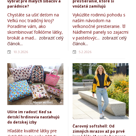
vybrať pre malých šibačov a
prestieranie, ktoré si
parádnice?
vnúčatá zamilujú
Chystáte sa ušiť deťom na
Vykúzlite rodinnú pohodu s
Veľkú noc tradičný kroj?
naším návodom na
Poradíme vám, ako
veľkonočné prestieranie. 🐰
skombinovať folklórne látky,
Nádherné panely so zajacmi
brokát a mad...
zobraziť celý
v pastelovýc...
zobraziť celý
článok...
článok...
10.3.2026
5.2.2026
Ušite im radosť: Keď sa
detskí hrdinovia nasťahujú
do detskej izby
Čarovný softshell: Od
Hľadáte kvalitné látky pre
zimných mrazov až po prvé