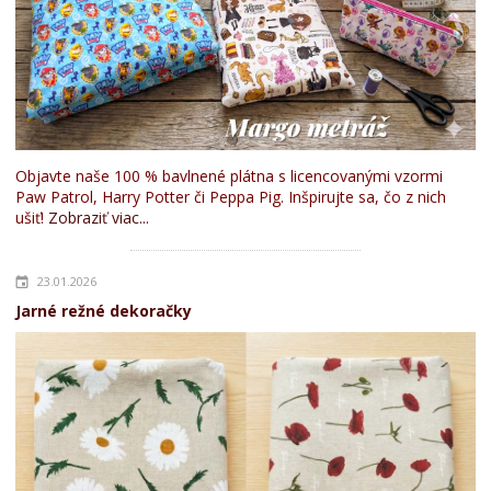
Objavte naše 100 % bavlnené plátna s licencovanými vzormi
Paw Patrol, Harry Potter či Peppa Pig. Inšpirujte sa, čo z nich
ušiť!
Zobraziť viac...
23.01.2026
Jarné režné dekoračky