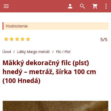
Hodnotenie
5
/
5
Úvod
/
Látky Margo metráž
/
Filc / Plsť
Mäkký dekoračný filc (plsť)
hnedý – metráž, šírka 100 cm
(100 Hnedá)