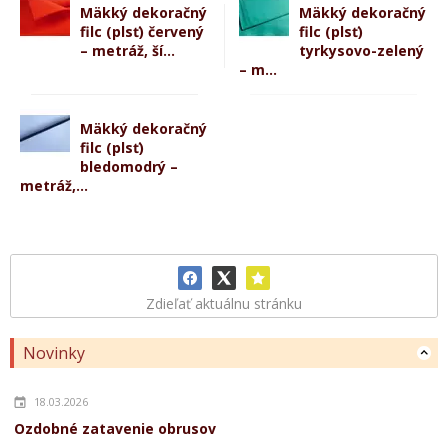
Mäkký dekoračný
Mäkký dekoračný
filc (plsť) červený
filc (plsť)
– metráž, ší...
tyrkysovo-zelený
– m...
Mäkký dekoračný
filc (plsť)
bledomodrý –
metráž,...
Zdieľať aktuálnu stránku
Novinky
18.03.2026
Ozdobné zatavenie obrusov