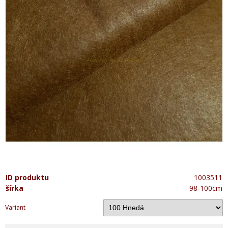
ID produktu
1003511
šírka
98-100cm
Variant