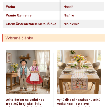
Farba
Hnedá
Pranie /žehlenie
Nie/nie
Chem.čistenie/bielenie/sušička
Nie/nie/nie
Vybrané články
Ušite deťom na Veľkú noc
Vykúzlite si nezabudnuteľnú
tradičný kroj: Aké látky
Veľkú noc: Pastelové