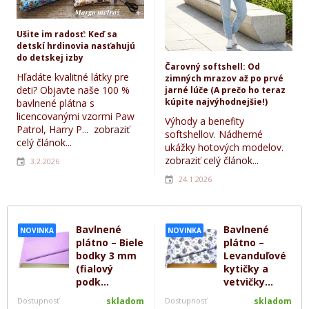
Ušite im radosť: Keď sa
detskí hrdinovia nasťahujú
do detskej izby
Čarovný softshell: Od
Hľadáte kvalitné látky pre
zimných mrazov až po prvé
deti? Objavte naše 100 %
jarné lúče (A prečo ho teraz
kúpite najvýhodnejšie!)
bavlnené plátna s
licencovanými vzormi Paw
Výhody a benefity
Patrol, Harry P...
zobraziť
softshellov. Nádherné
celý článok...
ukážky hotových modelov.
zobraziť celý článok...
3.2.2026
24.1.2026
Bavlnené
Bavlnené
NOVINKA
NOVINKA
plátno – Biele
plátno –
bodky 3 mm
Levanduľové
(fialový
kytičky a
podk...
vetvičky...
Dostupnosť
skladom
Dostupnosť
skladom