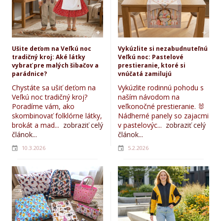
Ušite deťom na Veľkú noc
Vykúzlite si nezabudnuteľnú
tradičný kroj: Aké látky
Veľkú noc: Pastelové
vybrať pre malých šibačov a
prestieranie, ktoré si
parádnice?
vnúčatá zamilujú
Chystáte sa ušiť deťom na
Vykúzlite rodinnú pohodu s
Veľkú noc tradičný kroj?
naším návodom na
Poradíme vám, ako
veľkonočné prestieranie. 🐰
skombinovať folklórne látky,
Nádherné panely so zajacmi
brokát a mad...
zobraziť celý
v pastelovýc...
zobraziť celý
článok...
článok...
10.3.2026
5.2.2026