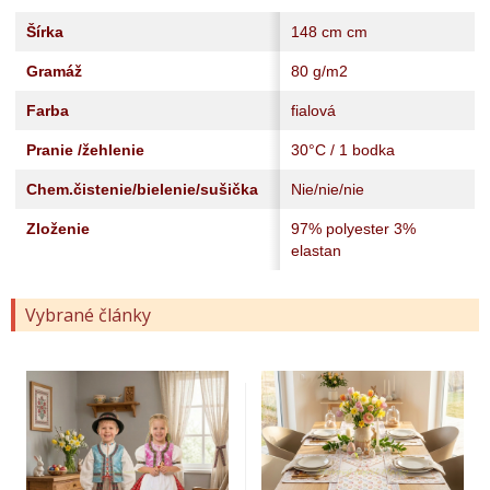
Šírka
148 cm cm
Gramáž
80 g/m2
Farba
fialová
Pranie /žehlenie
30°C / 1 bodka
Chem.čistenie/bielenie/sušička
Nie/nie/nie
Zloženie
97% polyester 3%
elastan
Vybrané články