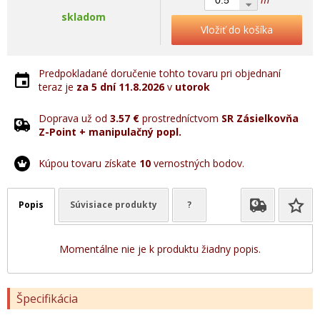
skladom
Vložiť do košíka
Predpokladané doručenie tohto tovaru pri objednaní
teraz je
za 5 dní
11.8.2026
v
utorok
Doprava už od
3.57 €
prostredníctvom
SR Zásielkovňa
Z-Point + manipulačný popl.
Kúpou tovaru získate
10
vernostných bodov.
Popis
Súvisiace produkty
?
Momentálne nie je k produktu žiadny popis.
Špecifikácia