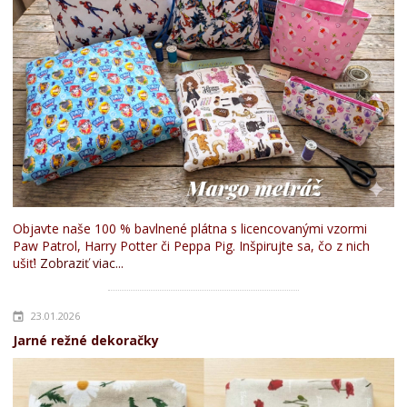
Objavte naše 100 % bavlnené plátna s licencovanými vzormi
Paw Patrol, Harry Potter či Peppa Pig. Inšpirujte sa, čo z nich
ušiť!
Zobraziť viac...
23.01.2026
Jarné režné dekoračky