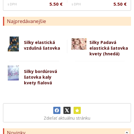
5.50 €
5.50 €
s DPH
s DPH
Najpredávanejšie
Silky elastická
Silky Padavá
vzdušná šatovka
elastická šatovka
kvety (hnedá)
Silky bordúrová
šatovka kaly
kvety fialová
Zdieľať aktuálnu stránku
Novinky