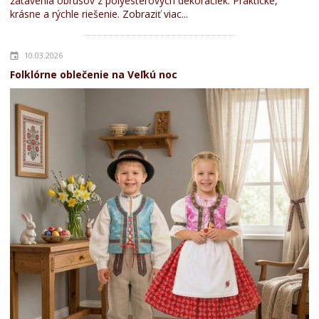
zatavenia obrusov z polyesterových dekoračiek. Praktické,
krásne a rýchle riešenie.
Zobraziť viac...
10.03.2026
Folklórne oblečenie na Veľkú noc