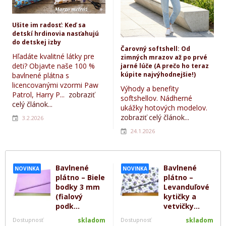
Ušite im radosť: Keď sa
detskí hrdinovia nasťahujú
do detskej izby
Čarovný softshell: Od
Hľadáte kvalitné látky pre
zimných mrazov až po prvé
deti? Objavte naše 100 %
jarné lúče (A prečo ho teraz
kúpite najvýhodnejšie!)
bavlnené plátna s
licencovanými vzormi Paw
Výhody a benefity
Patrol, Harry P...
zobraziť
softshellov. Nádherné
celý článok...
ukážky hotových modelov.
zobraziť celý článok...
3.2.2026
24.1.2026
Bavlnené
Bavlnené
NOVINKA
NOVINKA
plátno – Biele
plátno –
bodky 3 mm
Levanduľové
(fialový
kytičky a
podk...
vetvičky...
Dostupnosť
skladom
Dostupnosť
skladom