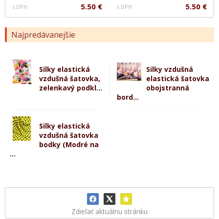
5.50 €
5.50 €
s DPH
s DPH
Najpredávanejšie
Silky elastická
Silky vzdušná
vzdušná šatovka,
elastická šatovka
zelenkavý podkl...
obojstranná
bord...
Silky elastická
vzdušná šatovka
bodky (Modré na
...
Zdieľať aktuálnu stránku