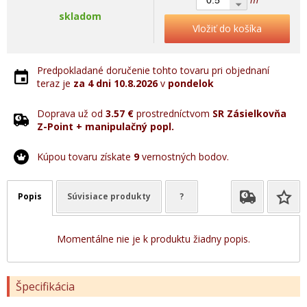
skladom
Vložiť do košíka
Predpokladané doručenie tohto tovaru pri objednaní
teraz je
za 4 dni
10.8.2026
v
pondelok
Doprava už od
3.57 €
prostredníctvom
SR Zásielkovňa
Z-Point + manipulačný popl.
Kúpou tovaru získate
9
vernostných bodov.
Popis
Súvisiace produkty
?
Momentálne nie je k produktu žiadny popis.
Špecifikácia