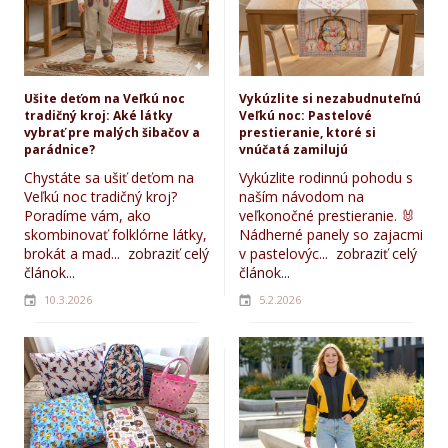
Ušite deťom na Veľkú noc
Vykúzlite si nezabudnuteľnú
tradičný kroj: Aké látky
Veľkú noc: Pastelové
vybrať pre malých šibačov a
prestieranie, ktoré si
parádnice?
vnúčatá zamilujú
Chystáte sa ušiť deťom na
Vykúzlite rodinnú pohodu s
Veľkú noc tradičný kroj?
naším návodom na
Poradíme vám, ako
veľkonočné prestieranie. 🐰
skombinovať folklórne látky,
Nádherné panely so zajacmi
brokát a mad...
zobraziť celý
v pastelovýc...
zobraziť celý
článok...
článok...
10.3.2026
5.2.2026