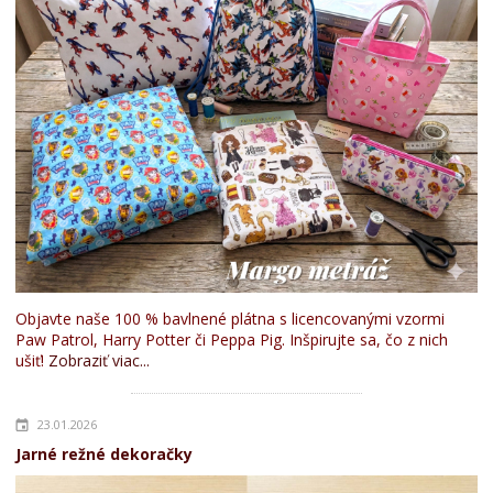
Objavte naše 100 % bavlnené plátna s licencovanými vzormi
Paw Patrol, Harry Potter či Peppa Pig. Inšpirujte sa, čo z nich
ušiť!
Zobraziť viac...
23.01.2026
Jarné režné dekoračky