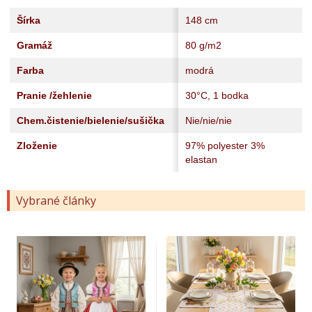
Šírka
148 cm
Gramáž
80 g/m2
Farba
modrá
Pranie /žehlenie
30°C, 1 bodka
Chem.čistenie/bielenie/sušička
Nie/nie/nie
Zloženie
97% polyester 3%
elastan
Vybrané články