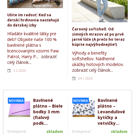
Ušite im radosť: Keď sa
detskí hrdinovia nasťahujú
do detskej izby
Čarovný softshell: Od
Hľadáte kvalitné látky pre
zimných mrazov až po prvé
deti? Objavte naše 100 %
jarné lúče (A prečo ho teraz
kúpite najvýhodnejšie!)
bavlnené plátna s
licencovanými vzormi Paw
Výhody a benefity
Patrol, Harry P...
zobraziť
softshellov. Nádherné
celý článok...
ukážky hotových modelov.
zobraziť celý článok...
3.2.2026
24.1.2026
Bavlnené
Bavlnené
NOVINKA
NOVINKA
plátno – Biele
plátno –
bodky 3 mm
Levanduľové
(fialový
kytičky a
podk...
vetvičky...
Dostupnosť
skladom
Dostupnosť
skladom