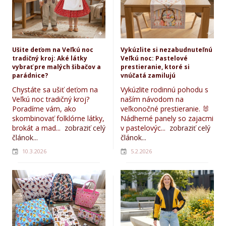
Ušite deťom na Veľkú noc
Vykúzlite si nezabudnuteľnú
tradičný kroj: Aké látky
Veľkú noc: Pastelové
vybrať pre malých šibačov a
prestieranie, ktoré si
parádnice?
vnúčatá zamilujú
Chystáte sa ušiť deťom na
Vykúzlite rodinnú pohodu s
Veľkú noc tradičný kroj?
naším návodom na
Poradíme vám, ako
veľkonočné prestieranie. 🐰
skombinovať folklórne látky,
Nádherné panely so zajacmi
brokát a mad...
zobraziť celý
v pastelovýc...
zobraziť celý
článok...
článok...
10.3.2026
5.2.2026