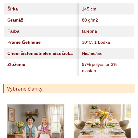
Šírka
145 cm
Gramáž
80 g/m2
Farba
farebná
Pranie /žehlenie
30°C, 1 bodka
Chem.čistenie/bielenie/sušička
Nie/nie/nie
Zloženie
97% polyester 3%
elastan
Vybrané články