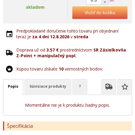
skladom
Vložiť do košíka
Predpokladané doručenie tohto tovaru pri objednaní
teraz je
za 4 dni
12.8.2026
v
streda
Doprava už od
3.57 €
prostredníctvom
SR Zásielkovňa
Z-Point + manipulačný popl.
Kúpou tovaru získate
10
vernostných bodov.
Popis
Súvisiace produkty
?
Momentálne nie je k produktu žiadny popis.
Špecifikácia