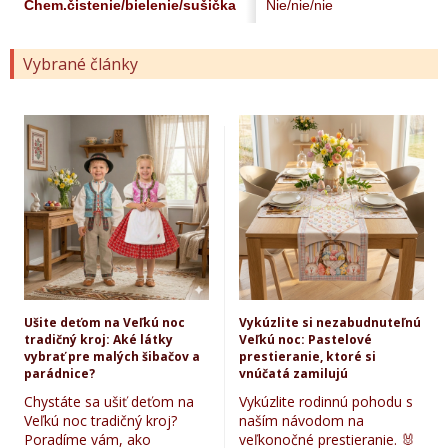
Chem.čistenie/bielenie/sušička
Nie/nie/nie
Vybrané články
Ušite deťom na Veľkú noc
Vykúzlite si nezabudnuteľnú
tradičný kroj: Aké látky
Veľkú noc: Pastelové
vybrať pre malých šibačov a
prestieranie, ktoré si
parádnice?
vnúčatá zamilujú
Chystáte sa ušiť deťom na
Vykúzlite rodinnú pohodu s
Veľkú noc tradičný kroj?
naším návodom na
Poradíme vám, ako
veľkonočné prestieranie. 🐰