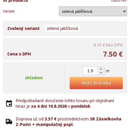
ID produktu
1003147
Variant
Zvolený variant
zelená jabĺčková
6.10 €
bez DPH
7.50 €
Cena s DPH
m
skladom
Vložiť do košíka
Predpokladané doručenie tohto tovaru pri objednaní
teraz je
za 4 dni
10.8.2026
v
pondelok
Doprava už od
3.57 €
prostredníctvom
SR Zásielkovňa
Z-Point + manipulačný popl.