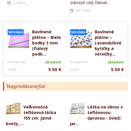
zobraziť celý článok...
3.2.2026
24.1.2026
Bavlnené
Bavlnené
NOVINKA
NOVINKA
plátno – Biele
plátno –
bodky 3 mm
Levanduľové
(fialový
kytičky a
podk...
vetvičky...
Dostupnosť
skladom
Dostupnosť
skladom
5.50 €
5.50 €
s DPH
s DPH
Najpredávanejšie
Veľkonočná
Látka na obrus s
teflónová látka
teflónovou
155 cm: Jarné
úpravou - Svieži
kvety, ...
jar...