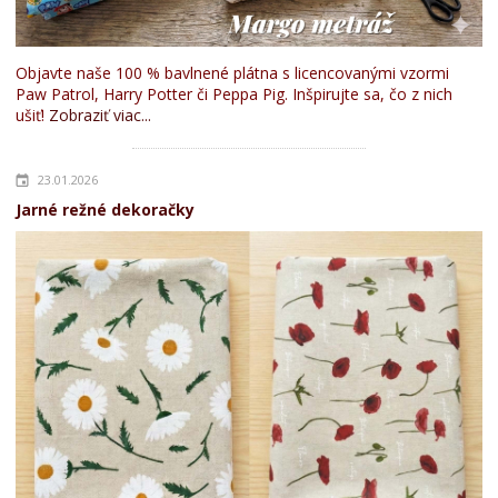
Objavte naše 100 % bavlnené plátna s licencovanými vzormi
Paw Patrol, Harry Potter či Peppa Pig. Inšpirujte sa, čo z nich
ušiť!
Zobraziť viac...
23.01.2026
Jarné režné dekoračky