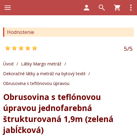
Hodnotenie
5
/
5
Úvod
/
Látky Margo metráž
/
Dekoračné látky a metráž na bytový textil
/
Obrusovina s teflónovou úpravou
Obrusovina s teflónovou
úpravou jednofarebná
štrukturovaná 1,9m (zelená
jabĺčková)