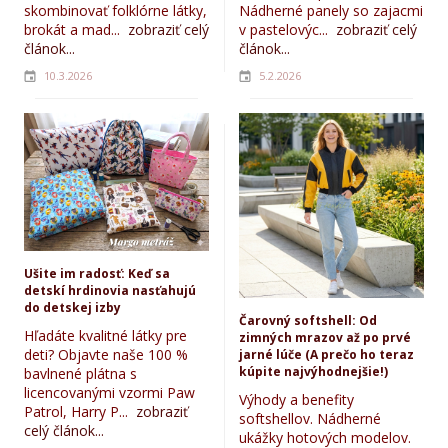
skombinovať folklórne látky,
Nádherné panely so zajacmi
brokát a mad...
zobraziť celý
v pastelovýc...
zobraziť celý
článok...
článok...
10.3.2026
5.2.2026
Ušite im radosť: Keď sa
detskí hrdinovia nasťahujú
do detskej izby
Čarovný softshell: Od
Hľadáte kvalitné látky pre
zimných mrazov až po prvé
deti? Objavte naše 100 %
jarné lúče (A prečo ho teraz
kúpite najvýhodnejšie!)
bavlnené plátna s
licencovanými vzormi Paw
Výhody a benefity
Patrol, Harry P...
zobraziť
softshellov. Nádherné
celý článok...
ukážky hotových modelov.