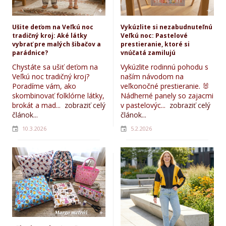
Ušite deťom na Veľkú noc
Vykúzlite si nezabudnuteľnú
tradičný kroj: Aké látky
Veľkú noc: Pastelové
vybrať pre malých šibačov a
prestieranie, ktoré si
parádnice?
vnúčatá zamilujú
Chystáte sa ušiť deťom na
Vykúzlite rodinnú pohodu s
Veľkú noc tradičný kroj?
naším návodom na
Poradíme vám, ako
veľkonočné prestieranie. 🐰
skombinovať folklórne látky,
Nádherné panely so zajacmi
brokát a mad...
zobraziť celý
v pastelovýc...
zobraziť celý
článok...
článok...
10.3.2026
5.2.2026