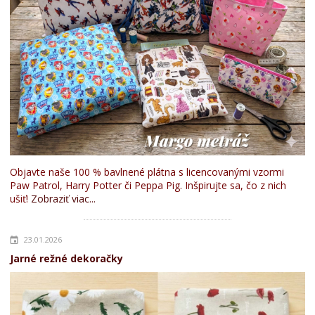
Objavte naše 100 % bavlnené plátna s licencovanými vzormi
Paw Patrol, Harry Potter či Peppa Pig. Inšpirujte sa, čo z nich
ušiť!
Zobraziť viac...
23.01.2026
Jarné režné dekoračky