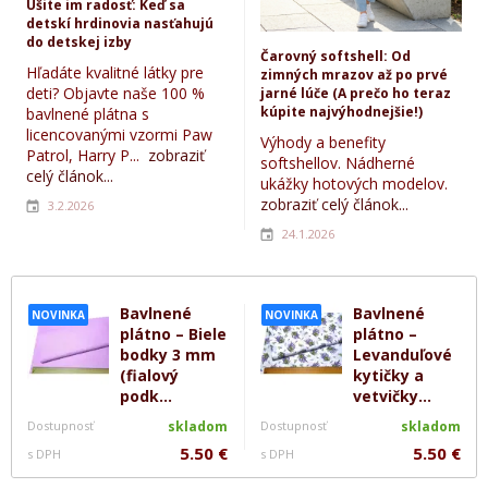
Ušite im radosť: Keď sa
detskí hrdinovia nasťahujú
do detskej izby
Čarovný softshell: Od
Hľadáte kvalitné látky pre
zimných mrazov až po prvé
deti? Objavte naše 100 %
jarné lúče (A prečo ho teraz
kúpite najvýhodnejšie!)
bavlnené plátna s
licencovanými vzormi Paw
Výhody a benefity
Patrol, Harry P...
zobraziť
softshellov. Nádherné
celý článok...
ukážky hotových modelov.
zobraziť celý článok...
3.2.2026
24.1.2026
Bavlnené
Bavlnené
NOVINKA
NOVINKA
plátno – Biele
plátno –
bodky 3 mm
Levanduľové
(fialový
kytičky a
podk...
vetvičky...
Dostupnosť
skladom
Dostupnosť
skladom
5.50 €
5.50 €
s DPH
s DPH