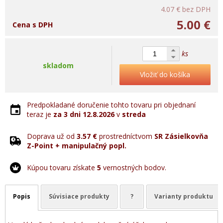
4.07 €
bez DPH
5.00 €
Cena s DPH
ks
skladom
Vložiť do košíka
Predpokladané doručenie tohto tovaru pri objednaní
teraz je
za 3 dni
12.8.2026
v
streda
Doprava už od
3.57 €
prostredníctvom
SR Zásielkovňa
Z-Point + manipulačný popl.
Kúpou tovaru získate
5
vernostných bodov.
Popis
Súvisiace produkty
?
Varianty produktu